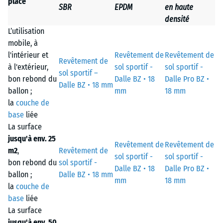
place
SBR
EPDM
en haute
densité
L’utilisation
mobile, à
l'intérieur et
Revêtement de
Revêtement de
Revêtement de
à l'extérieur,
sol sportif -
sol sportif -
sol sportif –
bon rebond du
Dalle BZ • 18
Dalle Pro BZ •
Dalle BZ • 18 mm
ballon ;
mm
18 mm
la
couche de
base
liée
La surface
jusqu'à env. 25
Revêtement de
Revêtement de
m2
,
Revêtement de
sol sportif -
sol sportif -
bon rebond du
sol sportif -
Dalle BZ • 18
Dalle Pro BZ •
ballon ;
Dalle BZ • 18 mm
mm
18 mm
la
couche de
base
liée
La surface
jusqu'à env. 50