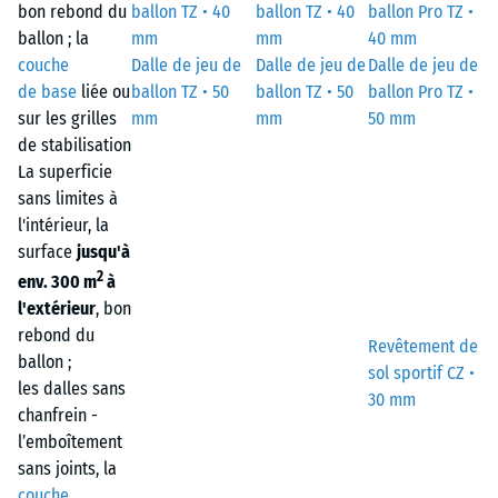
bon rebond du
ballon TZ • 40
ballon TZ • 40
ballon Pro TZ •
ballon ; la
mm
mm
40 mm
couche
Dalle de jeu de
Dalle de jeu de
Dalle de jeu de
de base
liée ou
ballon TZ • 50
ballon TZ • 50
ballon Pro TZ •
sur les grilles
mm
mm
50 mm
de stabilisation
La superficie
sans limites à
l'intérieur, la
surface
jusqu'à
2
env. 300 m
à
l'extérieur
, bon
rebond du
Revêtement de
ballon ;
sol sportif CZ •
les dalles sans
30 mm
chanfrein -
l’emboîtement
sans joints, la
couche