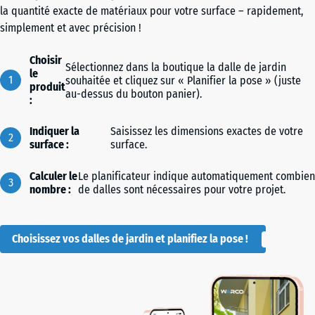
la quantité exacte de matériaux pour votre surface – rapidement,
simplement et avec précision !
Choisir
Sélectionnez dans la boutique la dalle de jardin
le
souhaitée et cliquez sur « Planifier la pose » (juste
produit
au-dessus du bouton panier).
:
Indiquer la
Saisissez les dimensions exactes de votre
surface :
surface.
Calculer le
Le planificateur indique automatiquement combien
nombre :
de dalles sont nécessaires pour votre projet.
Choisissez vos dalles de jardin et planifiez la pose !