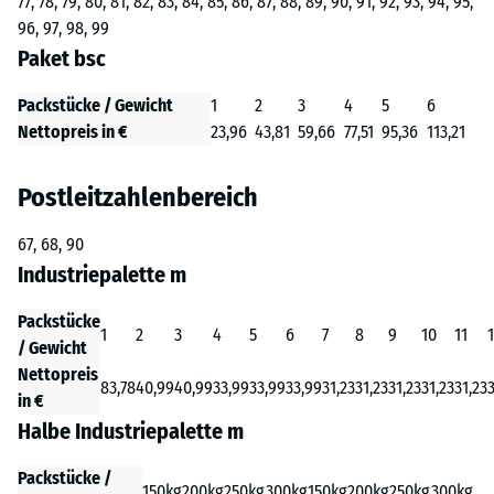
77, 78, 79, 80, 81, 82, 83, 84, 85, 86, 87, 88, 89, 90, 91, 92, 93, 94, 95,
96, 97, 98, 99
Paket bsc
Packstücke / Gewicht
1
2
3
4
5
6
Nettopreis in €
23,96
43,81
59,66
77,51
95,36
113,21
Postleitzahlenbereich
67, 68, 90
Industriepalette m
Packstücke
1
2
3
4
5
6
7
8
9
10
11
/ Gewicht
Nettopreis
83,78
40,99
40,99
33,99
33,99
33,99
31,23
31,23
31,23
31,23
31,23
3
in €
Halbe Industriepalette m
Packstücke /
150kg
200kg
250kg
300kg
150kg
200kg
250kg
300kg