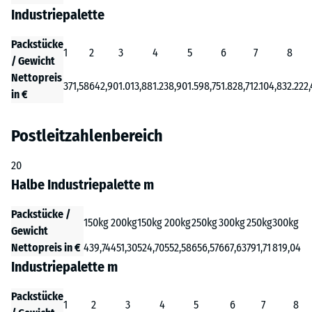
Industriepalette
Packstücke
1
2
3
4
5
6
7
8
/ Gewicht
Nettopreis
371,58
642,90
1.013,88
1.238,90
1.598,75
1.828,71
2.104,83
2.222,
in €
Postleitzahlenbereich
20
Halbe Industriepalette m
Packstücke /
150kg
200kg
150kg
200kg
250kg
300kg
250kg
300kg
Gewicht
Nettopreis in €
439,74
451,30
524,70
552,58
656,57
667,63
791,71
819,04
Industriepalette m
Packstücke
1
2
3
4
5
6
7
8