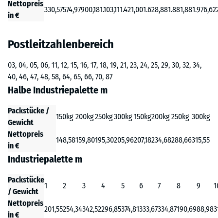
Nettopreis
330,57
574,97
900,18
1.103,11
1.421,00
1.628,88
1.881,88
1.976,62
in €
Postleitzahlenbereich
03, 04, 05, 06, 11, 12, 15, 16, 17, 18, 19, 21, 23, 24, 25, 29, 30, 32, 34,
40, 46, 47, 48, 58, 64, 65, 66, 70, 87
Halbe Industriepalette m
Packstücke /
150kg
200kg
250kg
300kg
150kg
200kg
250kg
300kg
Gewicht
Nettopreis
148,58
159,80
195,30
205,96
207,18
234,68
288,66
315,55
in €
Industriepalette m
Packstücke
1
2
3
4
5
6
7
8
9
1
/ Gewicht
Nettopreis
201,55
254,34
342,52
296,85
374,81
333,67
334,87
190,69
88,98
3
in €