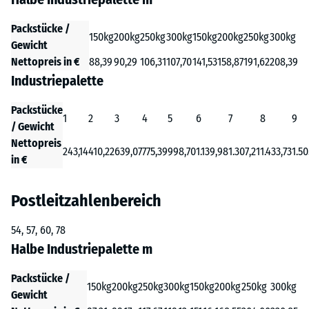
Packstücke /
150kg
200kg
250kg
300kg
150kg
200kg
250kg
300kg
Gewicht
Nettopreis in €
88,39
90,29
106,31
107,70
141,53
158,87
191,62
208,39
Industriepalette
Packstücke
1
2
3
4
5
6
7
8
9
/ Gewicht
Nettopreis
243,14
410,22
639,07
775,39
998,70
1.139,98
1.307,21
1.433,73
1.50
in €
Postleitzahlenbereich
54, 57, 60, 78
Halbe Industriepalette m
Packstücke /
150kg
200kg
250kg
300kg
150kg
200kg
250kg
300kg
Gewicht