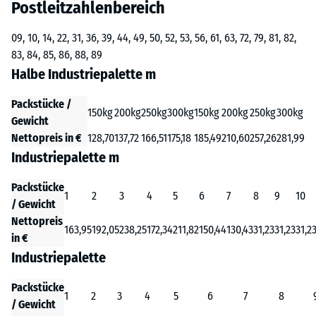
Postleitzahlenbereich
09, 10, 14, 22, 31, 36, 39, 44, 49, 50, 52, 53, 56, 61, 63, 72, 79, 81, 82,
83, 84, 85, 86, 88, 89
Halbe Industriepalette m
Packstücke /
150kg
200kg
250kg
300kg
150kg
200kg
250kg
300kg
Gewicht
Nettopreis in €
128,70
137,72
166,51
175,18
185,49
210,60
257,26
281,99
Industriepalette m
Packstücke
1
2
3
4
5
6
7
8
9
10
/ Gewicht
Nettopreis
163,95
192,05
238,25
172,34
211,82
150,44
130,43
31,23
31,23
31,2
in €
Industriepalette
Packstücke
1
2
3
4
5
6
7
8
/ Gewicht