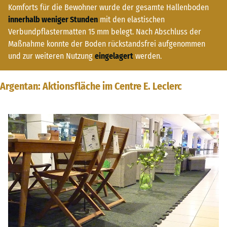
Komforts für die Bewohner wurde der gesamte Hallenboden
innerhalb weniger Stunden
mit den elastischen
Verbundpflastermatten 15 mm belegt. Nach Abschluss der
Maßnahme konnte der Boden rückstandsfrei aufgenommen
und zur weiteren Nutzung
eingelagert
werden.
Argentan: Aktionsfläche im Centre E. Leclerc