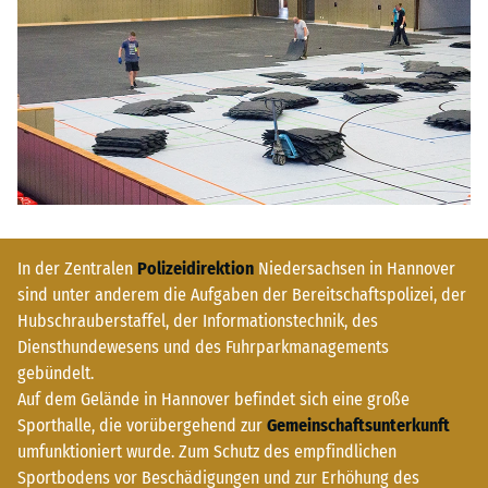
In der Zentralen
Polizeidirektion
Niedersachsen in Hannover
sind unter anderem die Aufgaben der Bereitschaftspolizei, der
Hubschrauberstaffel, der Informationstechnik, des
Diensthundewesens und des Fuhrparkmanagements
gebündelt.
Auf dem Gelände in Hannover befindet sich eine große
Sporthalle, die vorübergehend zur
Gemeinschaftsunterkunft
umfunktioniert wurde. Zum Schutz des empfindlichen
Sportbodens vor Beschädigungen und zur Erhöhung des