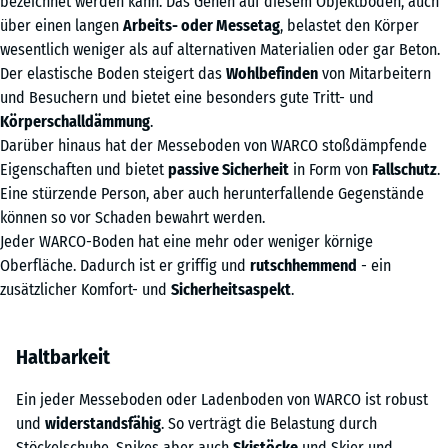
bezeichnet werden kann. Das Gehen auf diesem Objektboden, auch
über einen langen
Arbeits- oder Messetag
, belastet den Körper
wesentlich weniger als auf alternativen Materialien oder gar Beton.
Der elastische Boden steigert das
Wohlbefinden
von Mitarbeitern
und Besuchern und bietet eine besonders gute Tritt- und
Körperschalldämmung
.
Darüber hinaus hat der Messeboden von WARCO stoßdämpfende
Eigenschaften und bietet
passive Sicherheit
in Form von
Fallschutz
.
Eine stürzende Person, aber auch herunterfallende Gegenstände
können so vor Schaden bewahrt werden.
Jeder WARCO-Boden hat eine mehr oder weniger körnige
Oberfläche. Dadurch ist er griffig und
rutschhemmend
- ein
zusätzlicher Komfort- und
Sicherheitsaspekt
.
Haltbarkeit
Ein jeder Messeboden oder Ladenboden von WARCO ist robust
und
widerstandsfähig
. So verträgt die Belastung durch
Stöckelschuhe, Spikes aber auch
Skistöcke
und Skier und