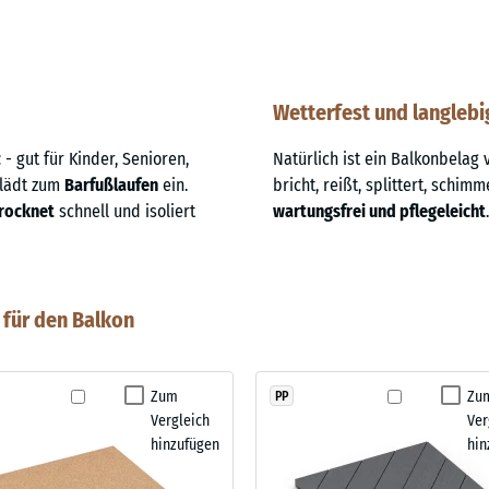
Wetterfest und langlebi
z
- gut für Kinder, Senioren,
Natürlich ist ein Balkonbela
 lädt zum
Barfußlaufen
ein.
bricht, reißt, splittert, schimm
rocknet
schnell und isoliert
wartungsfrei und pflegeleicht
.
für den Balkon
Zum
Zu
PP
Vergleich
Ver
hinzufügen
hin