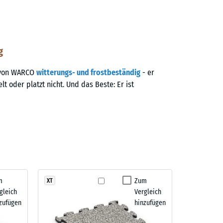
g
g von WARCO
witterungs- und frostbeständig
- er
elt oder platzt nicht. Und das Beste: Er ist
m
Zum
XT
gleich
Vergleich
zufügen
hinzufügen