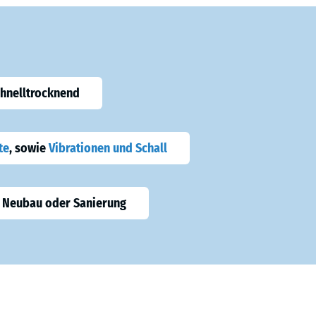
chnelltrocknend
te
, sowie
Vibrationen und Schall
 Neubau oder Sanierung