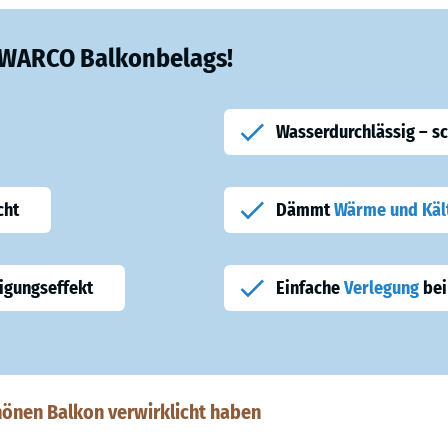
s WARCO Balkonbelags!
Wasserdurchlässig – s
cht
Dämmt
Wärme und Käl
igungseffekt
Einfache
Verlegung
bei
hönen Balkon verwirklicht haben