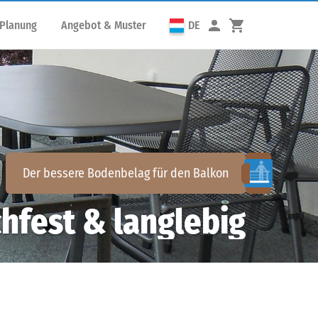
 Planung
Angebot & Muster
DE
Der bessere Bodenbelag für den
Balkon
hfest & langlebig