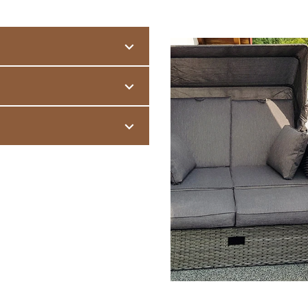
s der Gebäudefassade heraus.
nd
Witterungsschäden
.
ie ideale Lösung. Die leicht
träglich
angebauter Balkon
, oft
 vorhandenen Belag verlegt
r auf Stützen vor das Gebäude
HT dauerhaft abgedichtet
ses - ein Zimmer an der frischen
ebäude zurückversetzt.
 Dachpappe, auf Gitterrosten, auf
rden. Besonders interessant: Die
egeleichte und
nde
Trittschalldämmung
und
el direkt auf dem Boden der
lässt sich der Loggiaboden mit