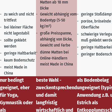
Matten ab 18 mm
Dicke
zu weich und nicht
Gewicht abhängig vom
geringe Stoßdämp
trittfest
Bodentyp (5-50
poröse, bröselnde
kg/m²)
bei kleiner Fläche
Oberfläche
nicht lagestabil
große Preisspanne,
schwierige Verlegu
abhängig von Dicke,
sollte geklebt
muß geklebt werd
Gewicht und Farbe
werden
geringe Haltbarkei
dünne Matten bei
geringe Haltbarkeit
geringer Bodensch
Online-Händlern
kaum Bodenschutz
meist Made in China
meist Made in
China
nur bedingt
beste Wahl -
als Bodenbelag
geeignet, eher
zweckentsprechend
ungeeignet (typi
für Yoga,
und damit
Anwendung z.B. 
Gymnastik oder
langfristig
Estrich als
als
wirtschaftlich und
Entkopplungssch