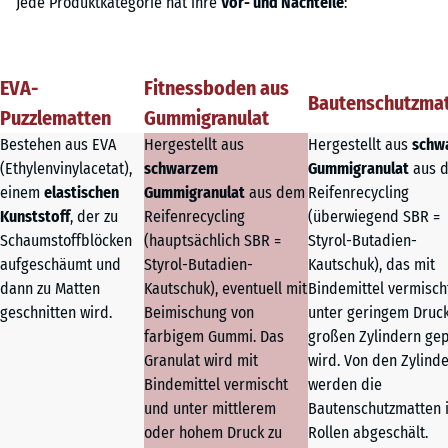
Jede Produktkategorie hat ihre
Vor- und Nachteile
:
EVA-
Fitnessboden aus
Bautenschutzma
Puzzlematten
Gummigranulat
Bestehen aus EVA
Hergestellt aus
Hergestellt aus
schw
(Ethylenvinylacetat),
schwarzem
Gummigranulat
aus 
einem
elastischen
Gummigranulat
aus dem
Reifenrecycling
Kunststoff
, der zu
Reifenrecycling
(überwiegend SBR =
Schaumstoffblöcken
(hauptsächlich SBR =
Styrol-Butadien-
aufgeschäumt und
Styrol-Butadien-
Kautschuk), das mit
dann zu Matten
Kautschuk), eventuell mit
Bindemittel vermisch
geschnitten wird.
Beimischung von
unter geringem Druck
farbigem Gummi. Das
großen Zylindern gep
Granulat wird mit
wird. Von den Zylind
Bindemittel vermischt
werden die
und unter mittlerem
Bautenschutzmatten 
oder hohem Druck zu
Rollen abgeschält.