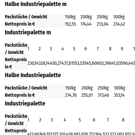
Halbe Industriepalette m
Packstücke / Gewicht
150kg
200kg
250kg
300kg
Nettopreis in €
152,55
174,44
213,04
234,42
Industriepalette m
Packstücke
1
2
3
4
5
6
7
8
9
/ Gewicht
Nettopreis
230,14
328,14
450,27
437,81
553,53
545,60
603,39
641,03
596,44
in €
Halbe Industriepalette
Packstücke / Gewicht
150kg
200kg
250kg
300kg
Nettopreis in €
214,78
255,01
313,46
353,14
Industriepalette
Packstücke
1
2
3
4
5
6
7
8
/ Gewicht
Nettopreis
413,66
749,55
1.177,20
1.458,06
1.878,72
2.164,52
2.522,00
2.857,5