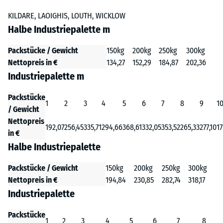
KILDARE, LAOIGHIS, LOUTH, WICKLOW
Halbe Industriepalette m
Packstücke / Gewicht
150kg
200kg
250kg
300kg
Nettopreis in €
134,27
152,29
184,87
202,36
Industriepalette m
Packstücke
1
2
3
4
5
6
7
8
9
1
/ Gewicht
Nettopreis
192,07
256,45
335,71
294,66
368,61
332,05
353,52
265,33
277,10
17
in €
Halbe Industriepalette
Packstücke / Gewicht
150kg
200kg
250kg
300kg
Nettopreis in €
194,84
230,85
282,74
318,17
Industriepalette
Packstücke
1
2
3
4
5
6
7
8