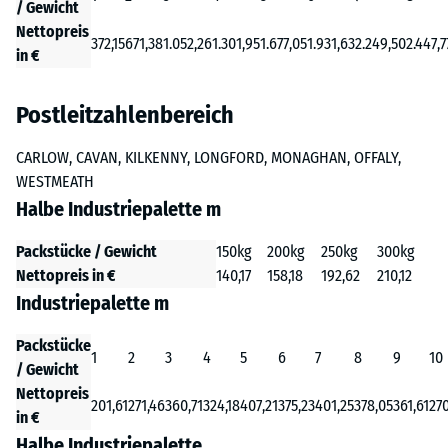
/ Gewicht
Nettopreis
372,15
671,38
1.052,26
1.301,95
1.677,05
1.931,63
2.249,50
2.447,7
in €
Postleitzahlenbereich
CARLOW, CAVAN, KILKENNY, LONGFORD, MONAGHAN, OFFALY,
WESTMEATH
Halbe Industriepalette m
Packstücke / Gewicht
150kg
200kg
250kg
300kg
Nettopreis in €
140,17
158,18
192,62
210,12
Industriepalette m
Packstücke
1
2
3
4
5
6
7
8
9
10
/ Gewicht
Nettopreis
201,61
271,46
360,71
324,18
407,21
375,23
401,25
378,05
361,61
27
in €
Halbe Industriepalette