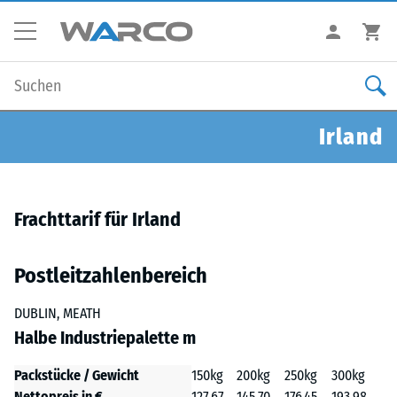
Irland
Frachttarif für Irland
Postleitzahlenbereich
DUBLIN, MEATH
Halbe Industriepalette m
Packstücke / Gewicht
150kg
200kg
250kg
300kg
Nettopreis in €
127,67
145,70
176,45
193,98