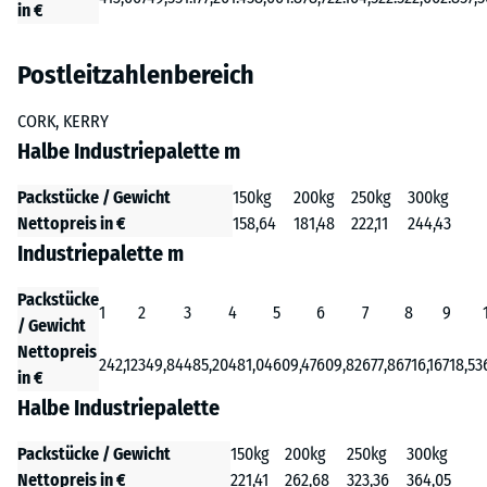
in €
Postleitzahlenbereich
CORK, KERRY
Halbe Industriepalette m
Packstücke / Gewicht
150kg
200kg
250kg
300kg
Nettopreis in €
158,64
181,48
222,11
244,43
Industriepalette m
Packstücke
1
2
3
4
5
6
7
8
9
/ Gewicht
Nettopreis
242,12
349,84
485,20
481,04
609,47
609,82
677,86
716,16
718,53
in €
Halbe Industriepalette
Packstücke / Gewicht
150kg
200kg
250kg
300kg
Nettopreis in €
221,41
262,68
323,36
364,05