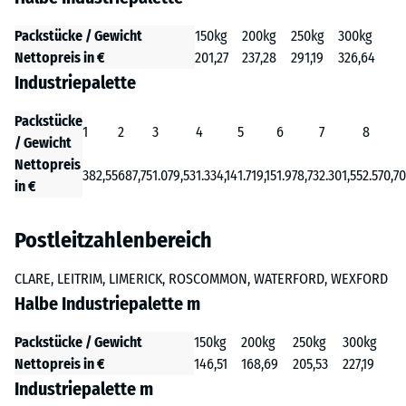
Packstücke / Gewicht
150kg
200kg
250kg
300kg
Nettopreis in €
201,27
237,28
291,19
326,64
Industriepalette
Packstücke
1
2
3
4
5
6
7
8
/ Gewicht
Nettopreis
382,55
687,75
1.079,53
1.334,14
1.719,15
1.978,73
2.301,55
2.570,70
in €
Postleitzahlenbereich
CLARE, LEITRIM, LIMERICK, ROSCOMMON, WATERFORD, WEXFORD
Halbe Industriepalette m
Packstücke / Gewicht
150kg
200kg
250kg
300kg
Nettopreis in €
146,51
168,69
205,53
227,19
Industriepalette m