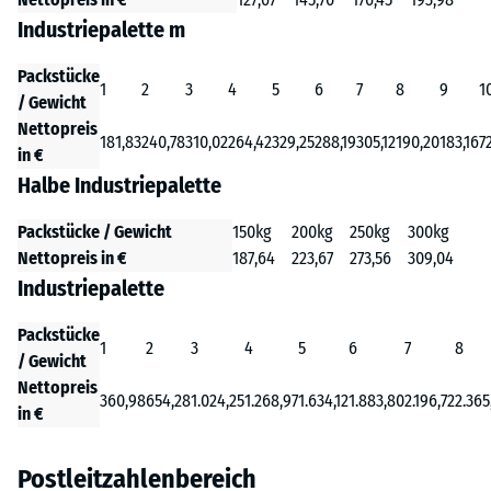
Industriepalette m
Packstücke
1
2
3
4
5
6
7
8
9
1
/ Gewicht
Nettopreis
181,83
240,78
310,02
264,42
329,25
288,19
305,12
190,20
183,16
7
in €
Halbe Industriepalette
Packstücke / Gewicht
150kg
200kg
250kg
300kg
Nettopreis in €
187,64
223,67
273,56
309,04
Industriepalette
Packstücke
1
2
3
4
5
6
7
8
/ Gewicht
Nettopreis
360,98
654,28
1.024,25
1.268,97
1.634,12
1.883,80
2.196,72
2.365
in €
Postleitzahlenbereich