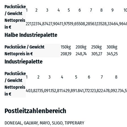
Packstücke
1
2
3
4
5
6
7
8
9
1
/ Gewicht
Nettopreis
221,12
314,87
427,90
411,97
519,65
508,28
563,13
528,33
464,96
4
in €
Halbe Industriepalette
Packstücke / Gewicht
150kg
200kg
250kg
300kg
Nettopreis in €
208,19
248,74
305,27
345,25
Industriepalette
Packstücke
1
2
3
4
5
6
7
8
/ Gewicht
Nettopreis
403,82
735,09
1.152,81
1.429,89
1.841,77
2.123,82
2.478,09
2.734,
in €
Postleitzahlenbereich
DONEGAL, GALWAY, MAYO, SLIGO, TIPPERARY