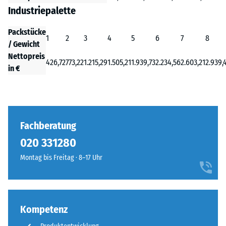
Industriepalette
Packstücke
1
2
3
4
5
6
7
8
/ Gewicht
Nettopreis
426,72
773,22
1.215,29
1.505,21
1.939,73
2.234,56
2.603,21
2.939,
in €
Fachberatung
020 331280
Montag bis Freitag · 8–17 Uhr
Kompetenz