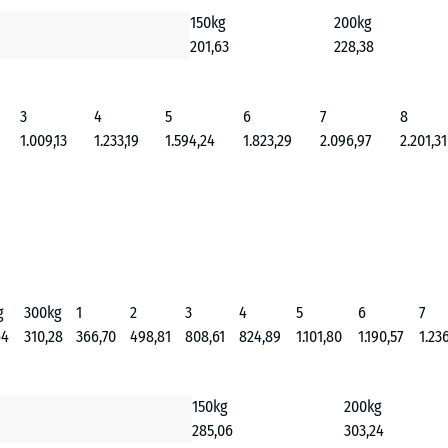
150kg
200kg
201,63
228,38
3
4
5
6
7
8
1.009,13
1.233,19
1.594,24
1.823,29
2.096,97
2.201,31
g
300kg
1
2
3
4
5
6
7
64
310,28
366,70
498,81
808,61
824,89
1.101,80
1.190,57
1.23
150kg
200kg
285,06
303,24