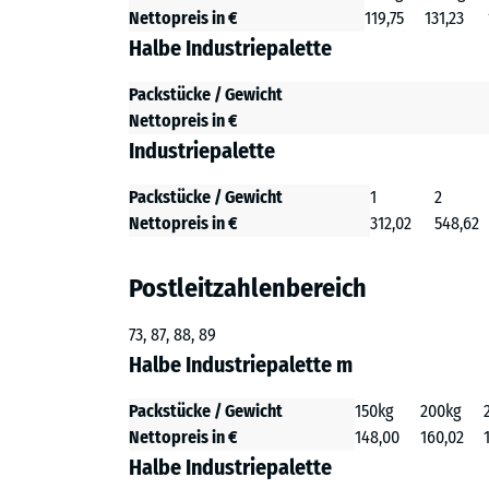
Nettopreis in €
119,75
131,23
Halbe Industriepalette
Packstücke / Gewicht
Nettopreis in €
Industriepalette
Packstücke / Gewicht
1
2
Nettopreis in €
312,02
548,62
Postleitzahlenbereich
73, 87, 88, 89
Halbe Industriepalette m
Packstücke / Gewicht
150kg
200kg
Nettopreis in €
148,00
160,02
Halbe Industriepalette