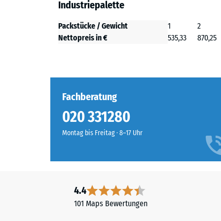
Industriepalette
Packstücke / Gewicht
1
2
Nettopreis in €
535,33
870,25
Fachberatung
020 331280
Montag bis Freitag · 8–17 Uhr
4.4
101 Maps Bewertungen