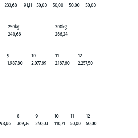
233,68
91,11
50,00
50,00
50,00
50,00
250kg
300kg
240,66
266,24
9
10
11
12
1.987,80
2.077,69
2.167,60
2.257,50
8
9
10
11
12
98,66
369,34
240,03
110,71
50,00
50,00