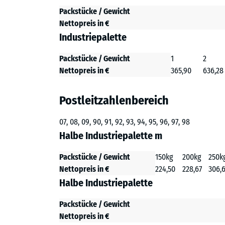
Packstücke / Gewicht
Nettopreis in €
Industriepalette
Packstücke / Gewicht
1
2
Nettopreis in €
365,90
636,28
Postleitzahlenbereich
07, 08, 09, 90, 91, 92, 93, 94, 95, 96, 97, 98
Halbe Industriepalette m
Packstücke / Gewicht
150kg
200kg
250k
Nettopreis in €
224,50
228,67
306,
Halbe Industriepalette
Packstücke / Gewicht
Nettopreis in €