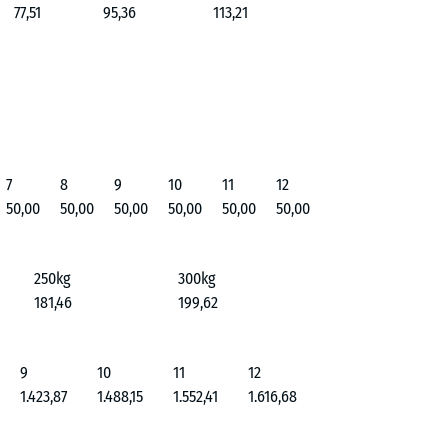
77,51
95,36
113,21
7
8
9
10
11
12
50,00
50,00
50,00
50,00
50,00
50,00
250kg
300kg
181,46
199,62
9
10
11
12
1.423,87
1.488,15
1.552,41
1.616,68