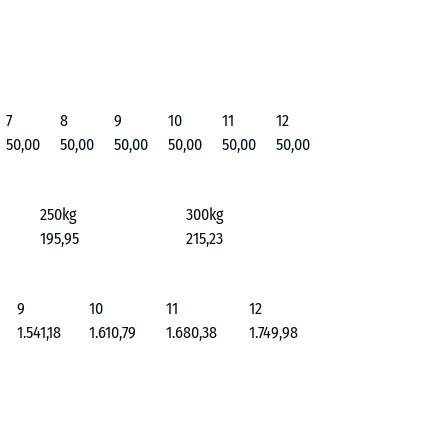
7
8
9
10
11
12
50,00
50,00
50,00
50,00
50,00
50,00
250kg
300kg
195,95
215,23
9
10
11
12
1.541,18
1.610,79
1.680,38
1.749,98