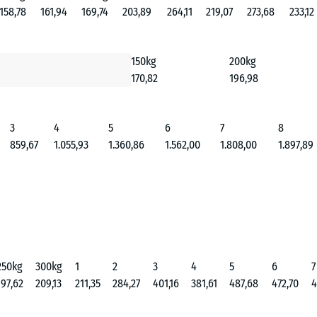
158,78
161,94
169,74
203,89
264,11
219,07
273,68
233,12
150kg
200kg
170,82
196,98
3
4
5
6
7
8
859,67
1.055,93
1.360,86
1.562,00
1.808,00
1.897,89
250kg
300kg
1
2
3
4
5
6
7
197,62
209,13
211,35
284,27
401,16
381,61
487,68
472,70
4