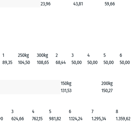
23,96
43,81
59,66
1
250kg
300kg
2
3
4
5
6
89,35
104,50
108,65
68,44
50,00
50,00
50,00
50,00
150kg
200kg
131,53
150,27
3
4
5
6
7
8
90
624,66
762,15
981,82
1.124,24
1.295,34
1.359,62