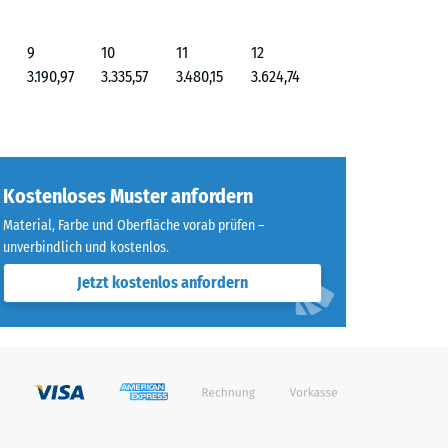
9
10
11
12
3.190,97
3.335,57
3.480,15
3.624,74
Kostenloses Muster anfordern
Material, Farbe und Oberfläche vorab prüfen –
unverbindlich und kostenlos.
Jetzt kostenlos anfordern