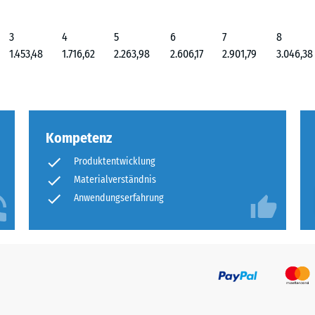
3
4
5
6
7
8
1.453,48
1.716,62
2.263,98
2.606,17
2.901,79
3.046,38
Kompetenz
Produktentwicklung
Materialverständnis
Anwendungserfahrung