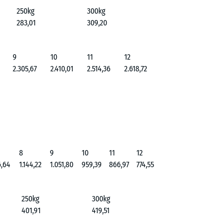
250kg
300kg
283,01
309,20
9
10
11
12
2.305,67
2.410,01
2.514,36
2.618,72
8
9
10
11
12
6,64
1.144,22
1.051,80
959,39
866,97
774,55
250kg
300kg
401,91
419,51