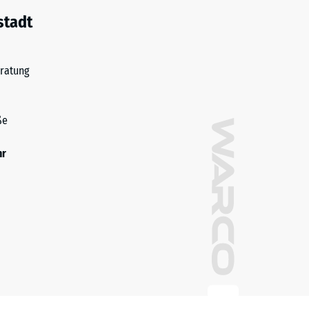
stadt
ratung
ße
hr