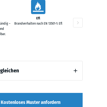
Efl
tändig –
Brandverhalten nach EN 13501-1: Efl
und
bar.
rgleichen
agend" (BS 7188)
Kostenloses Muster anfordern