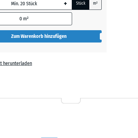
+
Stück
m²
 wird
den
0
m²
en nicht
gegeben)
Zum Warenkorb hinzufügen
rechnung
t herunterladen
,00 €