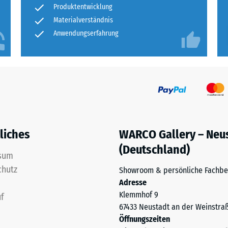
n sich bei Bedarf einzelne Matten austauschen.
ständig
Produkt
Produktentwicklung
lschutz und naturnaher Gestaltung machen die
für
nbare
Materialverständnis
ftlichen Wahl.
den
Anwendungserfahrung
e
Produktvergleich
ausgewählt.
nwert
liches
WARCO Gallery – Neu
(Deutschland)
sum
chutz
Showroom & persönliche Fachbe
Adresse
Klemmhof 9
f
67433 Neustadt an der Weinstra
Öffnungszeiten