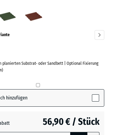
azit
Grasgrün
Ziegelrot
ve)
riante
 planierten Substrat- oder Sandbett | Optional Fixierung
e
n)
(active)
t
ch hinzufügen
n
+ 4,20 €
56,90 € / Stück
abatt
e, blau
t
+ 2,20 €