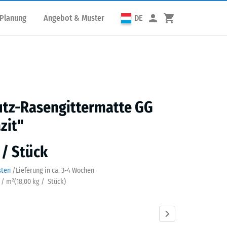
 Planung
Angebot & Muster
DE
utz-Rasengittermatte GG
zit"
 / Stück
sten
/
Lieferung in ca.
3-4 Wochen
k / m²
(
18,00
kg
/ Stück)