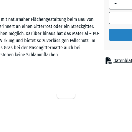
-
umrandete
Abmessung
(sofern in 
t mit naturnaher Flächengestaltung beim Bau von
Produktdat
erinnert an einen Gitterrost oder ein Streckgitter.
anders an
hen möglich. Darüber hinaus hat das Material – PU-
für die
kung und bietet so zuverlässigen Fallschutz. Im
Bedarfsbe
as Gras bei der Rasengittermatte auch bei
verwendet.
tstehen keine Schlammflächen.
Datenblat
100
x
100
siv genutzte Spiel- und Freizeitflächen, auf denen
x 4
ypische Einsatzorte sind Spielplätze, Spielwiesen,
cm
n, die zusätzlich stabilisiert werden sollen.
100
×
tigt, elastisch und langlebig. Die offene Struktur
100
+ 34
 wächst Gras oder ein anderer Bewuchs durch das