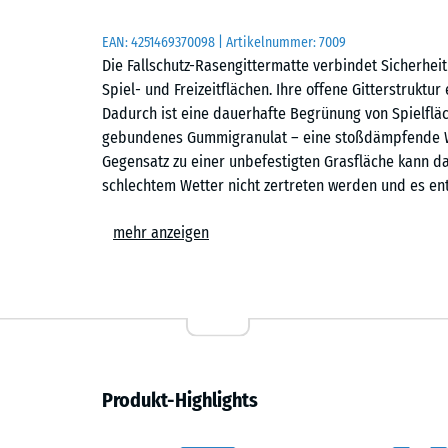
EAN:
4251469370098
| Artikelnummer:
7009
Die Fallschutz-Rasengittermatte verbindet Sicherhei
Spiel- und Freizeitflächen. Ihre offene Gitterstruktur 
Dadurch ist eine dauerhafte Begrünung von Spielfläc
gebundenes Gummigranulat – eine stoßdämpfende Wir
Gegensatz zu einer unbefestigten Grasfläche kann d
schlechtem Wetter nicht zertreten werden und es en
Anwendungsbereiche
mehr anzeigen
Die Fallschutz-Rasengittermatte eignet sich für exten
eine natürliche, begrünte Oberfläche gewünscht ist. T
Veranstaltungsorte sowie Hänge und leichte Böschunge
Material und Aufbau
Produkt-Highlights
Die Matte ist aus PU-gebundenem Gummigranulat gefer
wird mindestens zur Hälfte mit Substrat befüllt. So