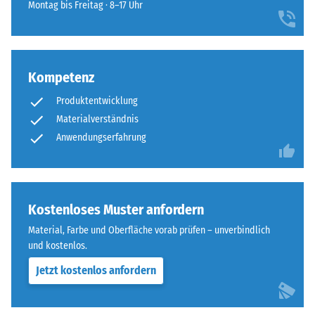
für
Dämpfung
Montag bis Freitag · 8–17 Uhr
sich
den
unauffällig
Abriebfestigkeit
Produktvergleich
in
- Beständigkeit
ausgewählt.
moderne
gegen
Außenanlagen
Kompetenz
abrasiven
und
Verschleiß -
Produktentwicklung
Skalenwert 4 =
industriell
Materialverständnis
"hervorragend"
geprägte
Anwendungserfahrung
(BS 7188)
Bereiche
ein.
Frostbeständig
Scheinbare
Material
Dichte
Kostenloses Muster anfordern
–
-
Material, Farbe und Oberfläche vorab prüfen – unverbindlich
Bestandteile
und kostenlos.
und
Skalenwert
Aufbau
Jetzt kostenlos anfordern
2
=
Das