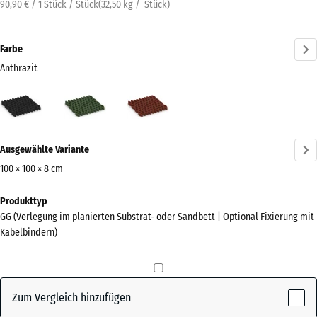
90,90 € / 1 Stück / Stück
(
32,50
kg
/ Stück)
Farbe
Anthrazit
Anthrazit
Grasgrün
Ziegelrot
(active)
Mehr
Ausgewählte Variante
Informationen
zu
100 × 100 × 8 cm
den
Abmessungen
Produkttyp
Farben?
für
GG (Verlegung im planierten Substrat- oder Sandbett | Optional Fixierung mit
den
Farbpalette
Kabelbindern)
Versand
anzeigen
1000
(active)
Anthrazit
x
1000
Zum Vergleich hinzufügen
x