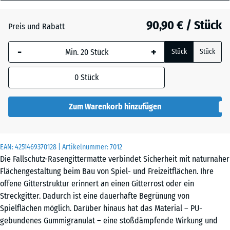
80
Grasgrün
+ 6,50 €
mm
90,90 € / Stück
Preis und Rabatt
Die gewählte, blau
Ziegelrot
+ 4,40 €
-
+
Stück
Stück
umrandete
Abmessung wird
0
Stück
(sofern in den
Produktdaten nicht
anders angegeben)
Zum Warenkorb hinzufügen
für die
Bedarfsberechnung
verwendet.
EAN:
4251469370128
| Artikelnummer:
7012
Die Fallschutz-Rasengittermatte verbindet Sicherheit mit naturnaher
100
Flächengestaltung beim Bau von Spiel- und Freizeitflächen. Ihre
×
offene Gitterstruktur erinnert an einen Gitterrost oder ein
100
Streckgitter. Dadurch ist eine dauerhafte Begrünung von
× 8
Spielflächen möglich. Darüber hinaus hat das Material – PU-
cm
gebundenes Gummigranulat – eine stoßdämpfende Wirkung und