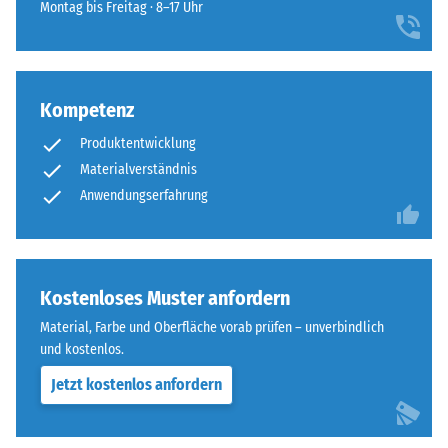
für
Montag bis Freitag · 8–17 Uhr
einem
Abriebfestigkeit
den
grasgrün
- Beständigkeit
Produktvergleich
pigmentierten
gegen
ausgewählt.
Bindemittel
abrasiven
gleichmäßig
Kompetenz
Verschleiß -
umhüllt.
Skalenwert 4 =
Produktentwicklung
"hervorragend"
Der
Materialverständnis
(BS 7188)
Farbton
Anwendungserfahrung
zeigt
Frostbeständig
sich
Scheinbare
als
Dichte
kräftiges,
Kostenloses Muster anfordern
mittleres
-
Grün
Material, Farbe und Oberfläche vorab prüfen – unverbindlich
Skalenwert
mit
und kostenlos.
2
gleichmäßiger
Jetzt kostenlos anfordern
Farbgebung
=
und
780
lebendiger