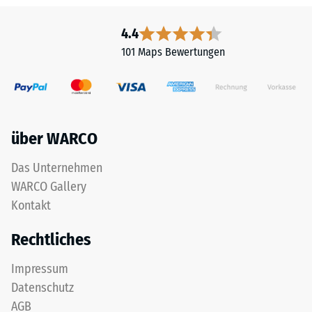
bis
Wirkung.
Die
4.4
840
farbige
101 Maps Bewertungen
kg/m³
Beschichtung
kann
sich
im
Laufe
/ 5
über WARCO
der
Zeit
Das Unternehmen
durch
WARCO Gallery
mechanische
Kontakt
Die
Beanspruchung
scheinbare
abnutzen,
Rechtliches
Dichte
sodass
eines
der
Impressum
Materials
Farbton
Datenschutz
beschreibt
nachdunkelt.
AGB
das