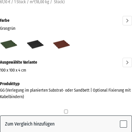
61,10 € / 1 Stück / m²
(
18,00
kg
/ Stück)
Farbe
Grasgrün
Grasgrün
Anthrazit
Ziegelrot
(active)
Mehr
Ausgewählte Variante
Informationen
zu
100 x 100 x 4 cm
den
Abmessungen
Produkttyp
Farben?
für
GG (Verlegung im planierten Substrat- oder Sandbett | Optional Fixierung mit
den
Farbpalette
Kabelbindern)
Versand
anzeigen
1000
(active)
Grasgrün
x
1000
Zum Vergleich hinzufügen
x