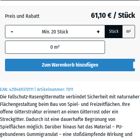
40
Anthrazit
- 4,20 €
mm
61,10 € / Stück
Preis und Rabatt
Die gewählte, blau
Ziegelrot
- 2,00 €
-
+
Stück
m²
umrandete
Abmessung wird
0
m²
(sofern in den
Produktdaten nicht
anders angegeben)
Zum Warenkorb hinzufügen
für die
Bedarfsberechnung
verwendet.
EAN:
4251469370111
| Artikelnummer:
7011
Die Fallschutz-Rasengittermatte verbindet Sicherheit mit naturnaher
100
Flächengestaltung beim Bau von Spiel- und Freizeitflächen. Ihre
x
offene Gitterstruktur erinnert an einen Gitterrost oder ein
100
Streckgitter. Dadurch ist eine dauerhafte Begrünung von
x 4
Spielflächen möglich. Darüber hinaus hat das Material – PU-
cm
gebundenes Gummigranulat – eine stoßdämpfende Wirkung und