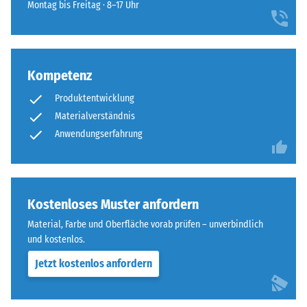
für
Montag bis Freitag · 8–17 Uhr
sich
Abriebfestigkeit
den
natürlich
- Beständigkeit
Produktvergleich
in
gegen
ausgewählt.
Garten-
abrasiven
und
Kompetenz
Verschleiß -
Terrassenanlagen
Skalenwert 4 =
Produktentwicklung
"hervorragend"
einfügt.
Materialverständnis
(BS 7188)
Anwendungserfahrung
Frostbeständig
Material
–
Scheinbare
Bestandteile
Dichte
und
Kostenloses Muster anfordern
-
Aufbau
Material, Farbe und Oberfläche vorab prüfen – unverbindlich
Skalenwert
und kostenlos.
Das
2
Jetzt kostenlos anfordern
Produkt
=
besteht
780
aus