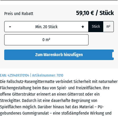
40
Anthrazit
- 2,20 €
mm
59,10 € / Stück
Preis und Rabatt
Die gewählte, blau
Grasgrün
+ 2,00 €
-
+
Stück
m²
umrandete
Abmessung wird
0
m²
(sofern in den
Produktdaten nicht
anders angegeben)
Zum Warenkorb hinzufügen
für die
Bedarfsberechnung
verwendet.
EAN:
4251469370104
| Artikelnummer:
7010
Die Fallschutz-Rasengittermatte verbindet Sicherheit mit naturnaher
100
Flächengestaltung beim Bau von Spiel- und Freizeitflächen. Ihre
x
offene Gitterstruktur erinnert an einen Gitterrost oder ein
100
Streckgitter. Dadurch ist eine dauerhafte Begrünung von
x 4
Spielflächen möglich. Darüber hinaus hat das Material – PU-
cm
gebundenes Gummigranulat – eine stoßdämpfende Wirkung und