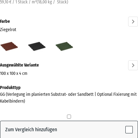
59,10 € / 1 Stück / m²
(
18,00
kg
/ Stück)
Farbe
Ziegelrot
Ziegelrot
Anthrazit
Grasgrün
(active)
Mehr
Ausgewählte Variante
Informationen
zu
100 x 100 x 4 cm
den
Abmessungen
Produkttyp
Farben?
für
GG (Verlegung im planierten Substrat- oder Sandbett | Optional Fixierung mit
den
Farbpalette
Kabelbindern)
Versand
anzeigen
1000
(active)
Ziegelrot
x
1000
Zum Vergleich hinzufügen
x