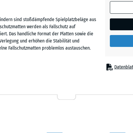
(sofern in 
Sandbe
Produktdat
rbindern sind stoßdämpfende Spielplatzbeläge aus
anders an
chutzmatten werden als Fallschutz auf
für die
Schiefe
ziert. Das handliche Format der Platten sowie die
Bedarfsbe
 Verlegung und erhöhen die Stabilität und
verwendet.
elne Fallschutzmatten problemlos austauschen.
50
Ziegelro
x
Datenblat
50
 dort eingesetzt, wo Kinder vor Sturzverletzungen
x 8
pielgeräte auf Kinderspielplätzen, etwa Rutschen,
cm
nierte Spielanlagen in Kindergärten, Schulen sowie
inrichtungen für Therapie, Rehabilitation und Pflege
50
x
50
- 10,
x 3
Gummigranulat. ELT steht für „End of Life Tyres“
cm