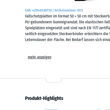
EAN:
4251469361720
| Artikelnummer:
6172
Fallschutzplatten im Format 50 × 50 cm mit Steckve
PU-gebundenem Gummigranulat. Die elastischen Falls
Spielplätzen eingesetzt und sind nach EN 1177 zertifi
seitlich eingesetzten Steckverbinder erleichtern die
Lebensdauer der Fläche. Bei Bedarf lassen sich einz
Einsatzbereiche
mehr anzeigen
Fallschutzplatten mit Steckverbindern werden überall
geschützt werden sollen. Typische Einsatzorte sind S
Wippen, Balancierstrecken, Klettergeräte oder kombi
auf öffentlichen und privaten Spielplätzen. Auch in E
kann der sichere Bodenbelag eingesetzt werden.
Aufbau und Material
Produkt-Highlights
Die Fallschutzplatte besteht aus PU-gebundenem ELT-