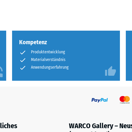
eibende
llung
Kompetenz
en
Produktentwicklung
stung
Materialverständnis
Anwendungserfahrung
liches
WARCO Gallery – Neu