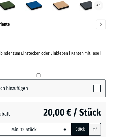
+ 1
ve)
riante
rbinder zum Einstecken oder Einkleben | Kanten mit Fase |
e
)
(active)
t
ch hinzufügen
n
+ 2,00 €
20,00 € / Stück
abatt
e, blau
blau
+ 4,30 €
+
Stück
m²
 wird