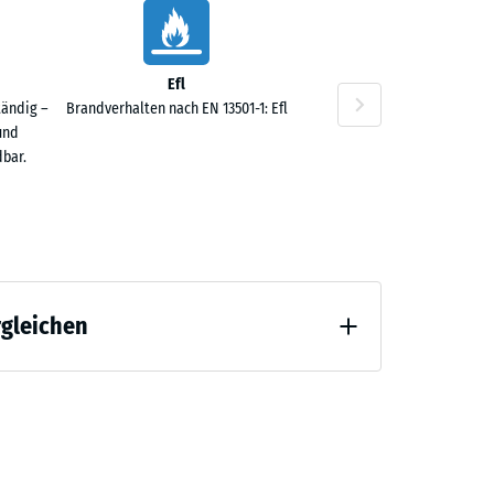
Efl
tändig –
Brandverhalten nach EN 13501-1: Efl
0 €
und
bar.
rgleichen
0 €
 Entlastung (BS 7188)
ng