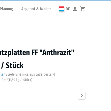
 Planung
Angebot & Muster
DE
utzplatten FF "Anthrazit"
 / Stück
sten
/
Lieferung in ca.
aus Lagerbestand
k / m²
(
11,50
kg
/ Stück)
azit
Grasgrün
Himmelblau
Sandbeige
Schiefergrau