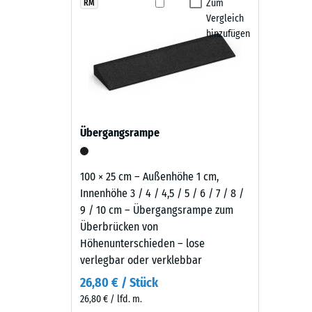
wirkt
Zum
RM
Fallschutzplatten aus dem Verband.
Rutschfe
Vergleich
sachlich
Abriebf
hinzufügen
Pflege und Nutzung
und
zeitlos
Wasserdu
Die Fallschutzplatten sind rutschhemmend, wasserdur
—
Rutschh
oder mit einem Hochdruckreiniger gereinigt werden. 
der
austauschen. Dadurch bleibt der Belag pflegeleicht u
tiefe,
Wärmedä
warme
Frostbe
Übergangsrampe
Schwarzton
Druckf
fügt
sich
-
100 × 25 cm – Außenhöhe 1 cm,
unauffällig
Innenhöhe 3 / 4 / 4,5 / 5 / 6 / 7 / 8 /
Skale
in
9 / 10 cm – Übergangsrampe zum
2
moderne
Überbrücken von
Außenanlagen
=
Höhenunterschieden – lose
und
verlegbar oder verklebbar
ca.
industriell
26,80 € / Stück
0,75
geprägte
26,80 € / lfd. m.
Bereiche
mm