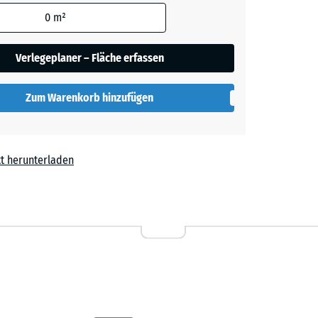
den
0
m²
ige
+ 4,80 €
en nicht
gegeben)
Verlegeplaner – Fläche erfassen
rgrau
+ 4,30 €
rechnung
Zum Warenkorb hinzufügen
t
+ 0,30 €
t herunterladen
90 €