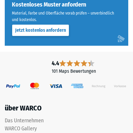
ELT
Kostenloses Muster anfordern
Wärmedämmung -
steht
Skalenwert 5 =
Material, Farbe und Oberfläche vorab prüfen – unverbindlich
für
Wärmeleitfähigkeit
und kostenlos.
„End
ca. 0,07 W/(m·K)
Jetzt kostenlos anfordern
of
Frostbeständig
Life
Tyres"
Druckfestigkeit
und
-
bezeichnet
4.4
Skalenwert
Gummigranulat,
101 Maps Bewertungen
das
2
aus
=
dem
ca.
Recycling
von
0,75
über WARCO
Altreifen
mm
gewonnen
Das Unternehmen
verbleibende
wird.
WARCO Gallery
Die
Eindellung