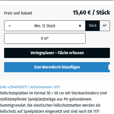
60
Grasgrün
+ 1,30 €
mm
15,60 € / Stück
Preis und Rabatt
Die gewählte, blau
Himmelblau
+ 2,90 €
-
+
Stück
m²
umrandete
Abmessung wird
0
m²
(sofern in den
Sandbeige
+ 3,40 €
Produktdaten nicht
anders angegeben)
Verlegeplaner – Fläche erfassen
für die
Schiefergrau
+ 2,90 €
Bedarfsberechnung
Zum Warenkorb hinzufügen
verwendet.
50
Ziegelrot
+ 0,30 €
x
EAN:
4251469361737
| Artikelnummer:
6173
50
Fallschutzplatten im Format 50 × 50 cm mit Steckverbindern sind
x 6
stoßdämpfende Spielplatzbeläge aus PU-gebundenem
cm
Gummigranulat. Die elastischen Fallschutzmatten werden als
Fallschutz auf Spielplätzen eingesetzt und sind nach EN 1177