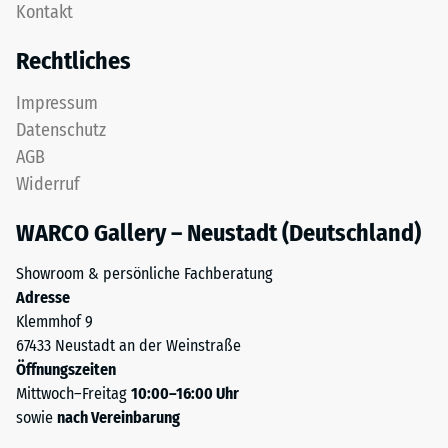
Kontakt
obere
nach
Nutzschicht
Rechtliches
24
aus
feinem
Stunden
Impressum
ELT-
Entlastung
Datenschutz
Granulat
(BS
AGB
bildet
Widerruf
eine
7188)
abriebfeste,
WARCO Gallery – Neustadt (Deutschland)
rutschhemmende
Oberfläche.
Showroom & persönliche Fachberatung
Die
/ 5
Adresse
untere
Klemmhof 9
Schicht
67433 Neustadt an der Weinstraße
aus
Öffnungszeiten
gröberem
Mittwoch–Freitag
10:00–16:00 Uhr
ELT-
Die
sowie
nach Vereinbarung
Granulat
Druckfestigkeit