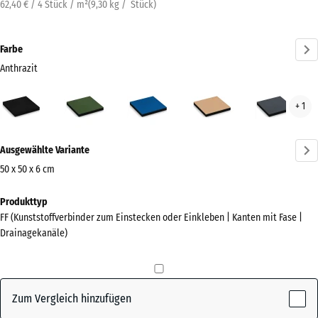
62,40 € / 4 Stück / m²
(
9,30
kg
/ Stück)
Farbe
Anthrazit
Anthrazit
Grasgrün
Himmelblau
Sandbeige
Schi
+ 1
(active)
Mehr
Ausgewählte Variante
Informationen
zu
50 x 50 x 6 cm
den
Abmessungen
Produkttyp
Farben?
für
FF (Kunststoffverbinder zum Einstecken oder Einkleben | Kanten mit Fase |
den
Farbpalette
Drainagekanäle)
Versand
anzeigen
500
(active)
Anthrazit
x
500
Zum Vergleich hinzufügen
x