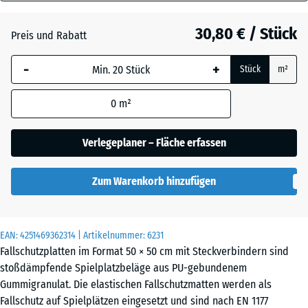
110
Anthrazit
- 4,40 €
mm
30,80 € / Stück
Preis und Rabatt
Die gewählte, blau
Grasgrün
- 2,70 €
-
+
Stück
m²
umrandete
Abmessung wird
0
m²
(sofern in den
Himmelblau
- 0,20 €
Produktdaten nicht
anders angegeben)
Verlegeplaner – Fläche erfassen
für die
Schiefergrau
- 0,20 €
Bedarfsberechnung
Zum Warenkorb hinzufügen
verwendet.
50
Ziegelrot
- 4,10 €
x
EAN:
4251469362314
| Artikelnummer:
6231
50
Fallschutzplatten im Format 50 × 50 cm mit Steckverbindern sind
x
stoßdämpfende Spielplatzbeläge aus PU-gebundenem
11
Gummigranulat. Die elastischen Fallschutzmatten werden als
cm
Fallschutz auf Spielplätzen eingesetzt und sind nach EN 1177