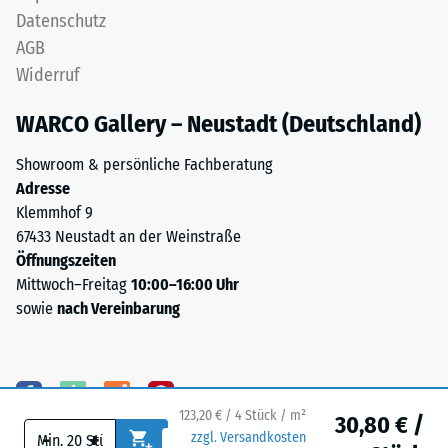
steht
Datenschutz
Wärmedämmung -
für
Skalenwert 5 =
AGB
„End
Wärmeleitfähigkeit
Widerruf
of
ca. 0,07 W/(m·K)
Life
WARCO Gallery – Neustadt (Deutschland)
Frostbeständig
Tyres"
und
Druckfestigkeit
Showroom & persönliche Fachberatung
bezeichnet
-
Adresse
Gummigranulat,
Klemmhof 9
Skalenwert
das
67433 Neustadt an der Weinstraße
aus
2
Öffnungszeiten
dem
=
Mittwoch–Freitag
10:00–16:00 Uhr
Recycling
sowie
nach Vereinbarung
ca.
von
Altreifen
0,75
gewonnen
mm
wird.
verbleibende
123,20 € / 4 Stück / m²
Die
30,80 € /
-
+
zzgl. Versandkosten
obere
Eindellung