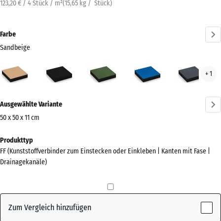
123,20 € / 4 Stück / m²
(
15,65
kg
/ Stück)
Farbe
Sandbeige
Sandbeige
Anthrazit
Grasgrün
Himmelblau
Schi
+ 1
(active)
Mehr
Ausgewählte Variante
Informationen
zu
50 x 50 x 11 cm
den
Abmessungen
Produkttyp
Farben?
für
FF (Kunststoffverbinder zum Einstecken oder Einkleben | Kanten mit Fase |
den
Farbpalette
Drainagekanäle)
Versand
anzeigen
500
(active)
Sandbeige
x
500
Zum Vergleich hinzufügen
x