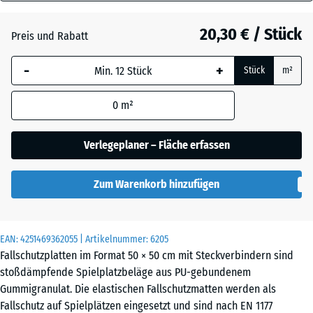
80
Anthrazit
- 0,30 €
mm
20,30 € / Stück
Preis und Rabatt
Die gewählte, blau
Grasgrün
+ 1,70 €
-
+
Stück
m²
umrandete
Abmessung wird
0
m²
(sofern in den
Himmelblau
+ 4,00 €
Produktdaten nicht
anders angegeben)
Verlegeplaner – Fläche erfassen
für die
Sandbeige
+ 4,50 €
Bedarfsberechnung
Zum Warenkorb hinzufügen
verwendet.
50
Schiefergrau
+ 4,00 €
x
EAN:
4251469362055
| Artikelnummer:
6205
50
Fallschutzplatten im Format 50 × 50 cm mit Steckverbindern sind
x 8
stoßdämpfende Spielplatzbeläge aus PU-gebundenem
cm
Gummigranulat. Die elastischen Fallschutzmatten werden als
Fallschutz auf Spielplätzen eingesetzt und sind nach EN 1177