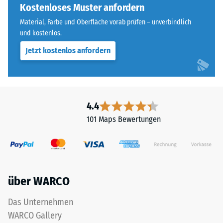
„End
Kostenloses Muster anfordern
Wärmedämmung -
of
Skalenwert 5 =
Material, Farbe und Oberfläche vorab prüfen – unverbindlich
Life
Wärmeleitfähigkeit
und kostenlos.
Tyres"
ca. 0,07 W/(m·K)
Jetzt kostenlos anfordern
und
Frostbeständig
bezeichnet
Gummigranulat,
Druckfestigkeit
das
-
aus
4.4
Skalenwert
dem
101 Maps Bewertungen
Recycling
2
von
=
Altreifen
ca.
gewonnen
wird.
0,75
über WARCO
Die
mm
obere
Das Unternehmen
verbleibende
Nutzschicht
WARCO Gallery
aus
Eindellung