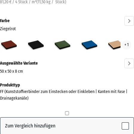
81,20 € / 4 Stück / m²
(
11,50
kg
/ Stück)
Farbe
Ziegelrot
Ziegelrot
Anthrazit
Grasgrün
Himmelblau
San
+ 1
(active)
Mehr
Ausgewählte Variante
Informationen
zu
50 x 50 x 8 cm
den
Abmessungen
Produkttyp
Farben?
für
FF (Kunststoffverbinder zum Einstecken oder Einkleben | Kanten mit Fase |
den
Farbpalette
Drainagekanäle)
Versand
anzeigen
500
(active)
Ziegelrot
x
500
Zum Vergleich hinzufügen
x