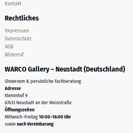
Kontakt
feinem
nach
ELT-
Rechtliches
24
Granulat
bildet
Stunden
Impressum
eine
Entlastung
Datenschutz
abriebfeste,
(BS
AGB
rutschhemmende
Widerruf
Oberfläche.
7188)
Die
WARCO Gallery – Neustadt (Deutschland)
untere
Schicht
Showroom & persönliche Fachberatung
aus
/ 5
Adresse
gröberem
Klemmhof 9
ELT-
67433 Neustadt an der Weinstraße
Granulat
Öffnungszeiten
unterstützt
Mittwoch–Freitag
10:00–16:00 Uhr
Elastizität,
Die
sowie
nach Vereinbarung
Stoßdämpfung
Druckfestigkeit