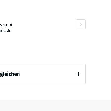
,50 €
01-1: Efl
ältlich.
,40 €
rgleichen
 Entlastung (BS 7188)
,70 €