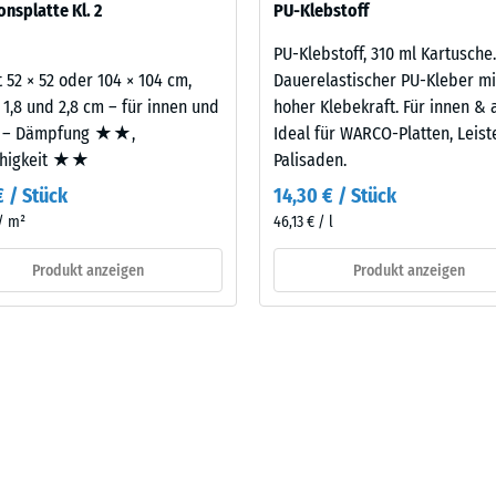
onsplatte Kl. 2
PU-Klebstoff
legt. Ein Nachweis nach DIN 4109 gilt für den vollständigen Bauteil
eibende
latte.
PU-Klebstoff, 310 ml Kartusche.
llung
 52 × 52 oder 104 × 104 cm,
Dauerelastischer PU-Kleber mi
 1,8 und 2,8 cm – für innen und
hoher Klebekraft. Für innen & 
 – Dämpfung ★★,
Ideal für WARCO-Platten, Leis
ähigkeit ★★
Palisaden.
en
€ / Stück
14,30 € / Stück
stung
 / m²
46,13 € / l
Produkt anzeigen
Produkt anzeigen