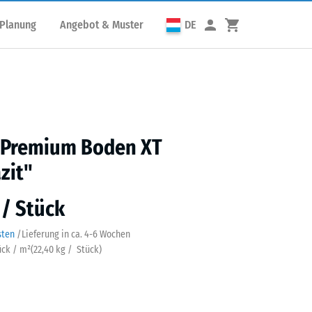
 Planung
Angebot & Muster
DE
s Premium Boden XT
zit"
 / Stück
sten
/
Lieferung in ca.
4-6 Wochen
ück / m²
(
22,40
kg
/ Stück)