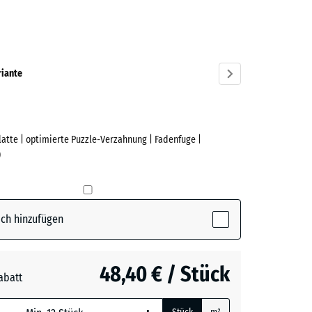
azit
ve)
riante
Platte | optimierte Puzzle-Verzahnung | Fadenfuge |
)
ch hinzufügen
48,40 € / Stück
abatt
e, blau