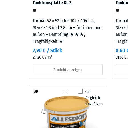
Funktionsplatte Kl. 3
Funkti
gelangen. Alle Lagen werden lose übereinander ver
ein.
verbl
samt Übertragungswegen, nicht für eine einzelne P
Einde
Format 52 × 52 oder 104 × 104 cm,
Format
Material
nach
Stärke 1,8 und 2,8 cm – für innen und
Stärke
–
außen – Dämpfung ★★★,
außen
24
Bestandteile
Tragfähigkeit ★
Tragf
und
Stund
Aufbau
7,90 € / Stück
8,60 
Entla
29,26 € / m²
31,85 €
(BS
Produkt anzeigen
7188)
Das
Produkt
besteht
Zum
AD
aus
Vergleich
gereinigtem,
2 / 5
hinzufügen
schwarzem
ELT-
Gummigranulat
mittlerer