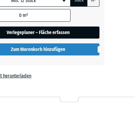
+
Stück
m²
 wird
den
0
m²
en nicht
gegeben)
Verlegeplaner – Fläche erfassen
rechnung
Zum Warenkorb hinzufügen
t herunterladen