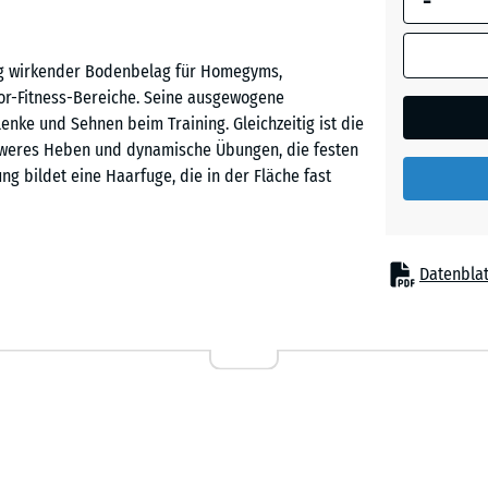
-
Abmessung
(sofern in 
ig wirkender Bodenbelag für Homegyms,
Produktdat
oor-Fitness-Bereiche. Seine ausgewogene
anders an
nke und Sehnen beim Training. Gleichzeitig ist die
für die
chweres Heben und dynamische Übungen, die festen
Bedarfsbe
ng bildet eine Haarfuge, die in der Fläche fast
verwendet.
99
x
Datenblat
99
Befestigung, auf einem ebenen und tragfähigen
x
 passt exakt ineinander und hält die Platten sicher
2,8
Kreissäge vorgenommen werden. Einzelne Platten
cm
der ergänzen.
28,9
x
or Kratzern, Druckstellen und mechanischer