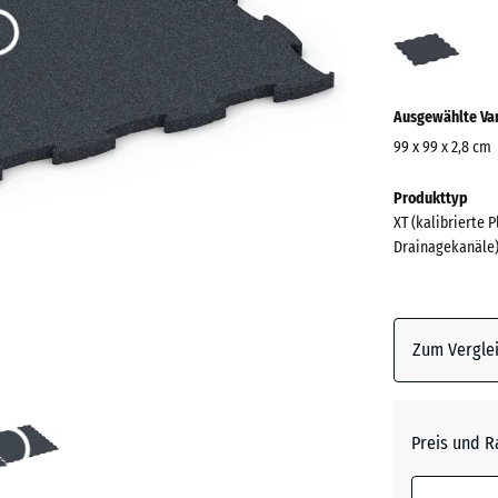
Anthr
(acti
Ausgewählte Va
99 x 99 x 2,8 cm
Abmessungen
Produkttyp
für
XT (kalibrierte 
den
Drainagekanäle
Versand
1030
x
1030
Zum Verglei
x
28
mm
Preis und R
Die gewählt
umrandete