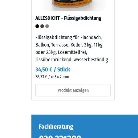
Die
Körnung
Druckfes
und
ALLESDICHT – Flüssigabdichtung
eines
einem
Werkstof
Polyurethan-
beschrei
Bindemittel.
Flüssigabdichtung für Flachdach,
seinen
Die
Balkon, Terrasse, Keller. 3 kg, 11 kg
Widerst
Abkürzung
oder 25 kg. Lösemittelfrei,
gegen
ELT
rissüberbrückend, wasserbeständig.
punktuel
steht
34,50 € / Stück
Belastun
für
38,33 € / m² x 2 mm
Sie
„End
gibt
of
Produkt anzeigen
an,
Life
in
Tyres“
welchem
–
Maße
das
der
Granulat
Fachberatung
Werkstof
stammt