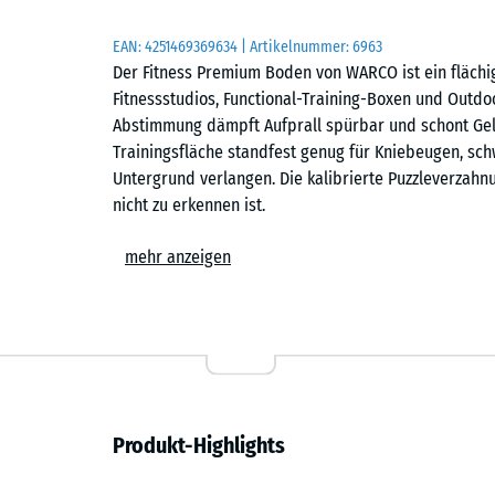
EAN:
4251469369634
| Artikelnummer:
6963
Der Fitness Premium Boden von WARCO ist ein fläch
Fitnessstudios, Functional-Training-Boxen und Outd
Abstimmung dämpft Aufprall spürbar und schont Gele
Trainingsfläche standfest genug für Kniebeugen, s
Untergrund verlangen. Die kalibrierte Puzzleverzahnu
nicht zu erkennen ist.
Einfache Verlegung
mehr anzeigen
Die Platten werden schwimmend, also ohne weitere 
Untergrund verlegt. Die kalibrierte Puzzleverzahnung
zusammen. Zuschnitte können mit einer Stich- oder 
lassen sich bei Reparaturen jederzeit austauschen o
Untergrundschutz und Schalldämmung
Produkt-Highlights
Der Fitness Premium Boden schützt den Untergrund v