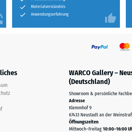
Materialverständnis
ng
Anwendungserfahrung
ten
.
tiefe
liches
WARCO Gallery – Neu
(Deutschland)
sum
chutz
Showroom & persönliche Fachbe
tigkeit
Adresse
Klemmhof 9
f
67433 Neustadt an der Weinstra
Öffnungszeiten
Mittwoch–Freitag
10:00–16:00 U