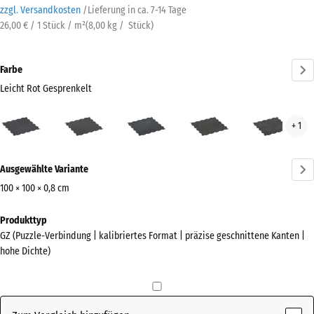
zzgl. Versandkosten
/
Lieferung in ca.
7-14 Tage
26,00 € / 1 Stück / m²
(
8,00
kg
/ Stück)
Farbe
Leicht Rot Gesprenkelt
Leicht
Anthrazit
Leicht
Leicht
Leic
+ 1
Rot
Blau
Gelb
Gra
Gesprenkelt
Gesprenkelt
Gesprenkelt
Gesp
Mehr
(active)
Ausgewählte Variante
Informationen
zu
100 × 100 × 0,8 cm
den
Abmessungen
Produkttyp
Farben?
für
GZ (Puzzle-Verbindung | kalibriertes Format | präzise geschnittene Kanten |
den
Farbpalette
hohe Dichte)
Versand
anzeigen
1030
Leicht Rot
x
(active)
Gesprenkelt
1030