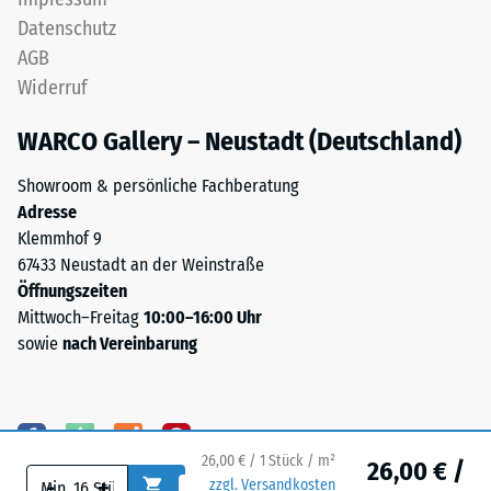
geschlossen
beschreibt
Datenschutz
und
seinen
AGB
lässt
Widerstand
Widerruf
sich
gegen
vergleichsweise
punktuelle
WARCO Gallery – Neustadt (Deutschland)
leicht
Belastungen.
reinigen.
Sie
Showroom & persönliche Fachberatung
Für
gibt
Adresse
schwarze
an,
Klemmhof 9
oder
in
67433 Neustadt an der Weinstraße
anthrazitfarbene
welchem
Öffnungszeiten
Produkte
Maße
Mittwoch–Freitag
10:00–16:00 Uhr
wird
der
sowie
nach Vereinbarung
ein
Werkstoff
farbloses
unter
Bindemittel
der
verwendet.
Einwirkung
Farbige
26,00 € / 1 Stück / m²
26,00 € /
einer
Varianten
-
+
zzgl. Versandkosten