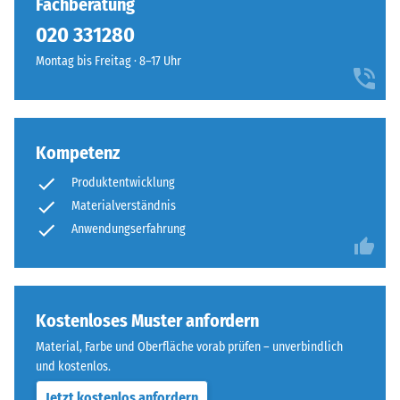
Fachberatung
und
Wärmedämmung -
020 331280
einem
Skalenwert 1 =
Polyurethan-
Montag bis Freitag · 8–17 Uhr
Wärmeleitfähigkeit
Bindemittel.
ca. 0,14 W/(m·K)
ELT
Druckfestigkeit
steht
-
für
Kompetenz
„End
Skalenwert
Produktentwicklung
of
5
Life
Materialverständnis
=
Tyres“
Anwendungserfahrung
und
ca.
bezeichnet
0
Gummigranulat,
mm
das
Kostenloses Muster anfordern
aus
verbleibende
Material, Farbe und Oberfläche vorab prüfen – unverbindlich
dem
und kostenlos.
Eindellung
Recycling
Jetzt kostenlos anfordern
von