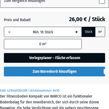
Zum Vergleich hinzufügen
x
8
mm
Anthrazit
- 4,40 €
26,00 € / Stück
Preis und Rabatt
Die gewählte, blau
-
+
Stück
m²
umrandete
Leicht Blau
Abmessung wird
Gesprenkelt
0
m²
(sofern in den
Produktdaten nicht
anders angegeben)
Verlegeplaner – Fläche erfassen
für die
Leicht Gelb
Bedarfsberechnung
Gesprenkelt
Zum Warenkorb hinzufügen
verwendet.
100
×
EAN:
4251469364509
| Artikelnummer:
6450
Leicht Grau
100
Der Fitnessboden Kompakt von WARCO ist ein funktionaler
Gesprenkelt
×
Bodenbelag für den Innenbereich, der sich durch seine dünne
0,8
Bauweise, die hohe Verdichtung und die nahezu geschlossene