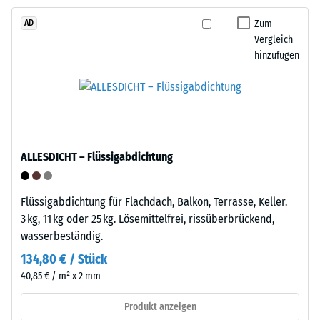
–
Punktbelastungen
Zum
AD
Verarbeitung
entstehen
Vergleich
–
z.
hinzufügen
Montage
B.
durch
Schuhe
mit
Die
hohen
Platten
Absätzen,
verfügen
ALLESDICHT – Flüssigabdichtung
Möbelbeine,
an
Pflanzkübel
zwei
auf
Flüssigabdichtung für Flachdach, Balkon, Terrasse, Keller.
Seiten
Rollen
3 kg, 11 kg oder 25 kg. Lösemittelfrei, rissüberbrückend,
über
oder
wasserbeständig.
angeformte
Gerätefüße.
Verbindungselemente,
134,80 € / Stück
Zur
an
40,85 € / m² x 2 mm
Bestimmung
den
der
Produkt anzeigen
gegenüberliegenden
Druckfestigkeit