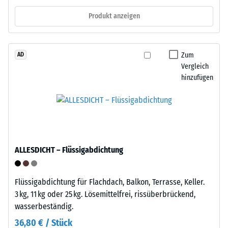
zunächst
und
Produkt anzeigen
unmittelbar
an
nach
anderer
der
Stelle
Zum
Belastung
AD
neu
Vergleich
und
verlegen.
hinzufügen
dann
in
Struktur
regelmäßigen
der
Abständen
Bodenseite
über
einen
ALLESDICHT – Flüssigabdichtung
Zeitraum
von
24
Flüssigabdichtung für Flachdach, Balkon, Terrasse, Keller.
Stunden
3 kg, 11 kg oder 25 kg. Lösemittelfrei, rissüberbrückend,
gemessen,
wasserbeständig.
Die
um
Unterseite
36,80 € / Stück
die