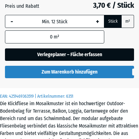
3,70 € / Stück
Schiefer
Preis und Rabatt
-
+
Stück
m²
Silbergrau
0
m²
Verlegeplaner – Fläche erfassen
Zum Warenkorb hinzufügen
EAN:
4251469363519
| Artikelnummer:
6351
Die Klickfliese im Mosaikmuster ist ein hochwertiger Outdoor-
Bodenbelag für Terrasse, Balkon, Loggia, Gartenwege oder den
Bereich rund um das Schwimmbad. Der modular aufgebaute
Fliesenbelag verbindet das klassische Mosaikmuster mit attraktiven
Farben und bietet vielfältige Gestaltungsmöglichkeiten. Die aus