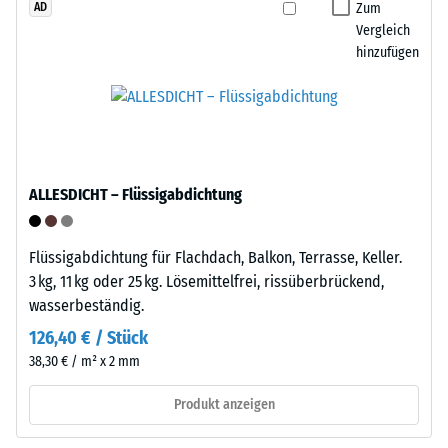
geringe
Zum
AD
den
Eindringtiefe
Vergleich
dauerhaften
hinzufügen
weist
Einsatz
auf
im
eine
Außenbereich
hohe
geeignet.
Druckfestigkeit
Nach
hin,
der
ALLESDICHT – Flüssigabdichtung
während
Nutzung
eine
sind
größere
Flüssigabdichtung für Flachdach, Balkon, Terrasse, Keller.
die
Eindringtiefe
3 kg, 11 kg oder 25 kg. Lösemittelfrei, rissüberbrückend,
Klickfliesen
auf
wasserbeständig.
über
eine
die
126,40 € / Stück
geringere
Wertstoffsammlung
38,30 € / m² x 2 mm
Widerstandsfähigkeit
recyclingfähig.
gegenüber
Produkt anzeigen
Punktbelastungen
Einbau
hinweist.