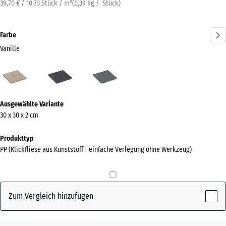
39,70 € / 10,73 Stück / m²
(
0,39
kg
/ Stück)
Farbe
Vanille
Vanille
Schiefer
Silbergrau
(active)
Mehr
Ausgewählte Variante
Informationen
30 x 30 x 2 cm
zu
den
Produkttyp
Farben?
PP (Klickfliese aus Kunststoff | einfache Verlegung ohne Werkzeug)
Farbpalette
anzeigen
Zum Vergleich hinzufügen
(active)
Vanille