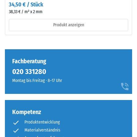
Risse,
34,50 € / Stück
schaffen
Spalten
darunter
38,33 € / m² x 2 mm
oder
einen
Löcher
Produkt anzeigen
Hohlraum
aufweist.
für
Diese
Wasserdurchleitung
Anforderung
und
wird
Belüftung.
Fachberatung
für
Die
jeden
020 331280
Platte
Skalenwert
ist
Montag bis Freitag · 8–17 Uhr
erfüllt.
für
Die
gebundene
Einstufung
und
der
ungebundene
Kompetenz
Messergebnisse
Tragschichten
erfolgt
sowie
Produktentwicklung
auf
Dachabdichtungen
Materialverständnis
einer
geeignet.