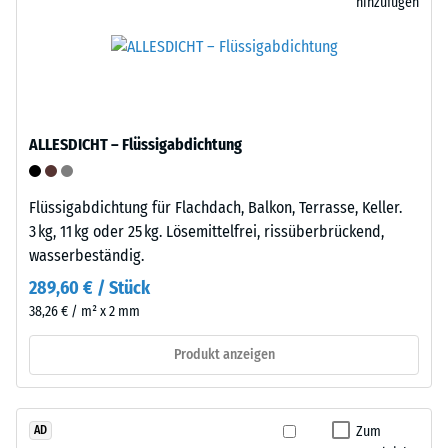
Entlastung
Polypropylen
hinzufügen
verwendet.
(BS
Das
7188)
Material
enthält
keine
ALLESDICHT – Flüssigabdichtung
Weichmacher
/ 5
und
ist
Flüssigabdichtung für Flachdach, Balkon, Terrasse, Keller.
gegenüber
3 kg, 11 kg oder 25 kg. Lösemittelfrei, rissüberbrückend,
vielen
wasserbeständig.
verdünnten
Die
289,60 € / Stück
Säuren,
Druckfestigkeit
38,26 € / m² x 2 mm
Laugen,
eines
Salzlösungen
Werkstoffes
Produkt anzeigen
sowie
beschreibt
gegenüber
seinen
Urin
Widerstand
Zum
AD
beständig.
gegen