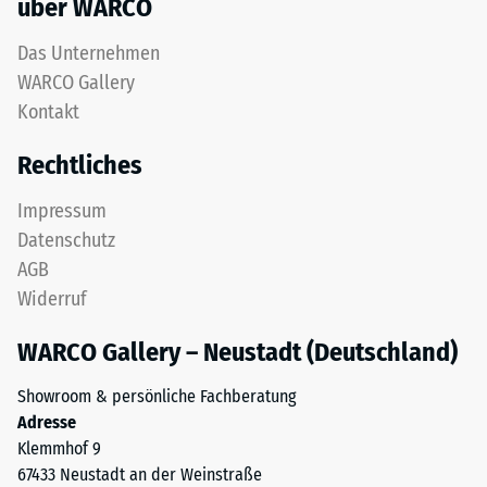
über WARCO
5
einer
Das Unternehmen
vollständigen
WARCO Gallery
Rückverformung
Kontakt
ohne
bleibenden
Rechtliches
Eindruck
entspricht.
Impressum
Der
Datenschutz
angegebene
AGB
Skalenwert
Widerruf
wurde
durch
WARCO Gallery – Neustadt (Deutschland)
Interpolation
von
Showroom & persönliche Fachberatung
Prüfergebnissen
Adresse
an
Klemmhof 9
repräsentativen
67433 Neustadt an der Weinstraße