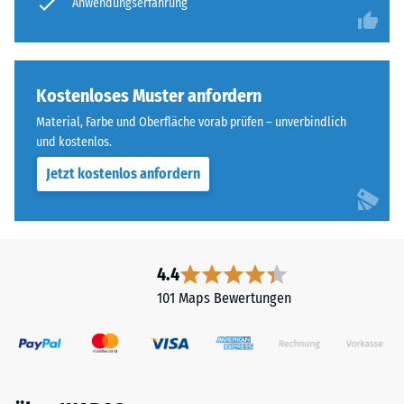
Anwendungserfahrung
Skala
Im
von
Außenbereich
1
muss
bis
die
Kostenloses Muster anfordern
5,
Tragschicht
wobei
Material, Farbe und Oberfläche vorab prüfen – unverbindlich
wasserdurchlässig
der
und kostenlos.
sein.
Wert
Die
Jetzt kostenlos anfordern
1
Einbauhinweise
einer
sind
verbleibenden
zu
Eindrucktiefe
beachten.
4.4
von
ca.
101 Maps Bewertungen
1
mm
und
der
Wert