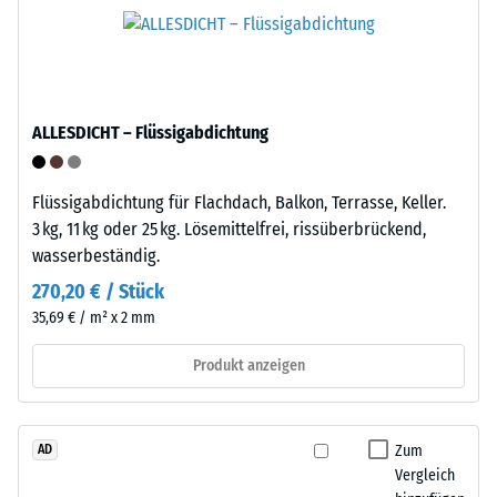
Polypropylen
Druckfestigkeit
(PP)
-
ist
ein
Skalenwert
teilkristalliner
ALLESDICHT – Flüssigabdichtung
5
Thermoplast
=
aus
Flüssigabdichtung für Flachdach, Balkon, Terrasse, Keller.
der
ca.
3 kg, 11 kg oder 25 kg. Lösemittelfrei, rissüberbrückend,
Gruppe
0
wasserbeständig.
der
mm
Polyolefine.
270,20 € / Stück
Für
verbleibende
35,69 € / m² x 2 mm
die
Eindellung
Herstellung
Produkt anzeigen
nach
der
Klickfliesen
24
wird
Zum
AD
Stunden
reines
Vergleich