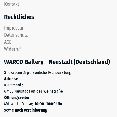
Zur
Kontakt
Zähne.
Bestimmung
Diese
Rechtliches
der
Platte
Druckfestigkeit
ist
Impressum
wird
als
Datenschutz
das
Deckplatte
Prüfverfahren
AGB
in
nach
Widerruf
einem
BS
Schichtsystem
7188:1998
WARCO Gallery – Neustadt (Deutschland)
konzipiert:
angewendet.
Eine
Dabei
Showroom & persönliche Fachberatung
oder
wird
Adresse
mehrere
ein
Klemmhof 9
Lagen
Prüfkörper
67433 Neustadt an der Weinstraße
werden
mit
Öffnungszeiten
übereinander
einer
Mittwoch–Freitag
10:00–16:00 Uhr
verlegt,
Fläche
sowie
nach Vereinbarung
die
von