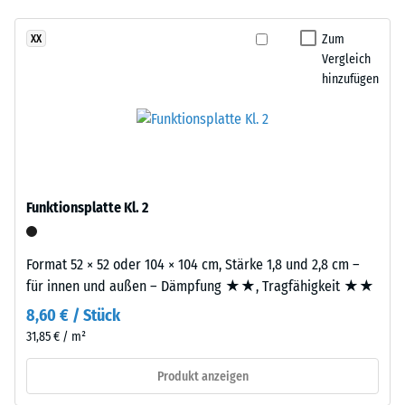
- Beständigkeit
und
gegen
Aufbau
Zum
XX
abrasiven
Vergleich
Verschleiß -
hinzufügen
Dieses
Skalenwert 3 =
Produkt
"sehr gut" (BS
7188)
ist
zweilagig
Wasserdurchlässigkeit
aufgebaut.
(EN 12616) -
Die
Skalenwert 2 =
Funktionsplatte Kl. 2
ca.
Infiltration bis zu 10
2
mm/h (10 l/h/m²)
mm
Format 52 × 52 oder 104 × 104 cm, Stärke 1,8 und 2,8 cm –
Rutschhemmung
starke
für innen und außen – Dämpfung ★★, Tragfähigkeit ★★
(EN 16165) -
Nutzschicht
Skalenwert 3 =
8,60 € / Stück
besteht
mittlerer
31,85 € / m²
aus
Akzeptanzwinkel
neu
ca. 15°, Gruppe
Produkt anzeigen
hergestelltem,
R10