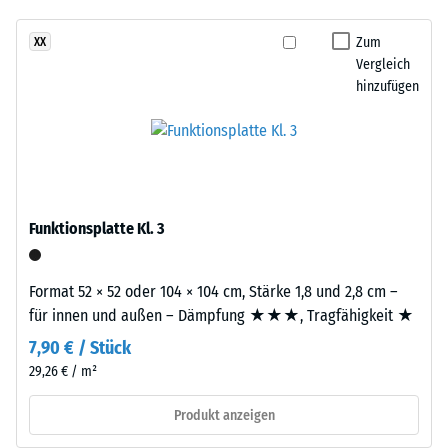
hergestelltem, UV-stabilem, durchgefärbtem EPDM-Gummigranulat
7188)
kein
dunklen
sichert Farbbeständigkeit und Oberflächenqualität; die Basisschicht
Produkt
Scheinbare
Grautönen
Zum
XX
aus ELT-Gummigranulat übernimmt Tragfähigkeit und
für
Dichte -
Vergleich
sowie
Stoßdämpfung.
den
Skalenwert
hinzufügen
Anthrazit
4 = 900 bis
Produktvergleich
und
1000
ausgewählt.
erzeugt
kg/m³
ein
lebendiges,
Stoß-, Schwingungs-
und
natürlich
Funktionsplatte Kl. 3
Trittschalldämmung
wirkendes
– Skalenwert 1 =
Farbbild
spürbare Dämpfung
wie
Format 52 × 52 oder 104 × 104 cm, Stärke 1,8 und 2,8 cm –
geschliffener
Rutschfestigkeit Klasse
für innen und außen – Dämpfung ★★★, Tragfähigkeit ★
Stein.
DS (EN 14041) -
7,90 € / Stück
Skalenwert 2 =
29,26 € / m²
Gleitreibungskoeffizient
Material
ca. 0,38
–
Produkt anzeigen
Abriebfestigkeit
Bestandteile