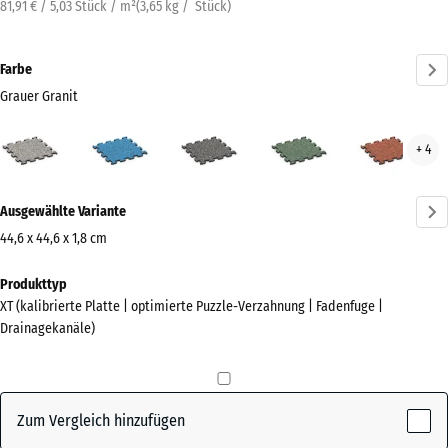
81,91 € / 5,03 Stück / m²
(
3,65
kg
/ Stück)
Farbe
Grauer Granit
Grauer
Atlantik
Dunkelgrauer
Englischer
Feue
+ 4
Granit
Granit
Rasen
(active)
Mehr
Ausgewählte Variante
Informationen
zu
44,6 x 44,6 x 1,8 cm
den
Abmessungen
Produkttyp
Farben?
für
XT (kalibrierte Platte | optimierte Puzzle-Verzahnung | Fadenfuge |
den
Farbpalette
Drainagekanäle)
Versand
anzeigen
485
Grauer
x
(active)
Granit
485
Zum Vergleich hinzufügen
x