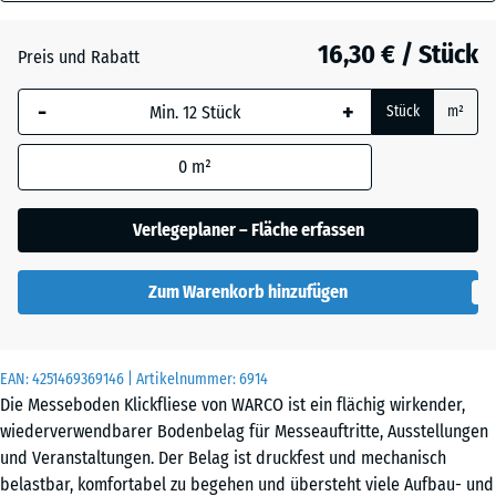
18
mm
Atlantik
16,30 € / Stück
Preis und Rabatt
Die gewählte, blau
-
+
Stück
m²
umrandete
Dunkelgrauer
Abmessung wird
Granit
0
m²
(sofern in den
Produktdaten nicht
anders angegeben)
Verlegeplaner – Fläche erfassen
Englischer
für die
Rasen
Bedarfsberechnung
Zum Warenkorb hinzufügen
verwendet.
44,6
Feuersglut
x
EAN:
4251469369146
| Artikelnummer:
6914
44,6
Die Messeboden Klickfliese von WARCO ist ein flächig wirkender,
x
wiederverwendbarer Bodenbelag für Messeauftritte, Ausstellungen
1,8
und Veranstaltungen. Der Belag ist druckfest und mechanisch
Lavendel
cm
belastbar, komfortabel zu begehen und übersteht viele Aufbau- und