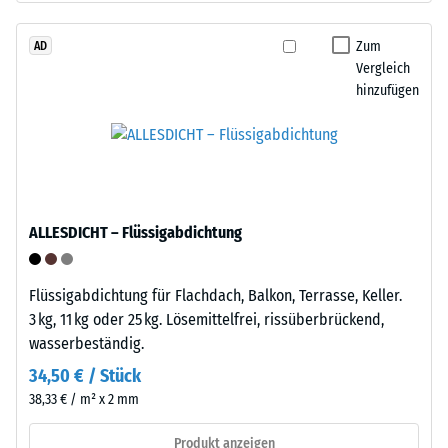
beschreibt
Life
seinen
Tyres"
Zum
AD
Widerstand
Vergleich
–
gegen
hinzufügen
das
punktuelle
Granulat
Belastungen.
stammt
Sie
aus
gibt
dem
an,
Recycling
in
ALLESDICHT – Flüssigabdichtung
von
welchem
Altreifen.
Maße
Die
Flüssigabdichtung für Flachdach, Balkon, Terrasse, Keller.
der
Basisschicht
3 kg, 11 kg oder 25 kg. Lösemittelfrei, rissüberbrückend,
Werkstoff
wird
wasserbeständig.
unter
mit
der
34,50 € / Stück
hoher
Einwirkung
38,33 € / m² x 2 mm
Dichte
einer
gepresst.
Produkt anzeigen
definierten