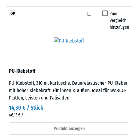
durchgefärbtem
Wärmedämmung -
und
Skalenwert 2 =
Zum
OP
schadstofffreiem
Wärmeleitfähigkeit
Vergleich
EPDM-
ca. 0,12 W/(m·K)
hinzufügen
Granulat
Druckfestigkeit
(Ethylen-
-
Propylen-
Dien-
Skalenwert
Kautschuk),
4
gebunden
PU-Klebstoff
=
mit
PU-Klebstoff, 310 ml Kartusche. Dauerelastischer PU-Kleber
Polyurethan.
ca.
mit hoher Klebekraft. Für innen & außen. Ideal für WARCO-
Die
0,25
Platten, Leisten und Palisaden.
Nutzschicht
mm
hat
14,30 € / Stück
eine
verbleibende
46,13 € / l
geschlossene
Eindellung
Oberfläche.
Produkt anzeigen
nach
Die