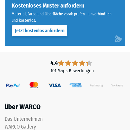
Widerstandsfähigkeit
an
Kostenloses Muster anfordern
gegenüber
allen
Material, Farbe und Oberfläche vorab prüfen – unverbindlich
Punktbelastungen
vier
und kostenlos.
hinweist.
Seiten
Punktbelastungen
Jetzt kostenlos anfordern
ausgebildet.
entstehen
Die
z.
runde
B.
Zahnform
durch
sorgt
4.4
Schuhe
für
101 Maps Bewertungen
mit
einen
hohen
besonders
Absätzen,
stabilen
Möbelbeine,
Plattenverbund
Pflanzkübel
und
über WARCO
auf
verhindert
Rollen
ein
Das Unternehmen
oder
Aufeinanderrutschen
WARCO Gallery
Gerätefüße.
der