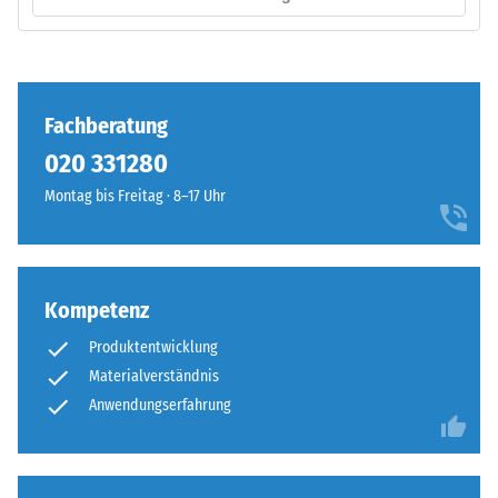
Kraft
Einbau
nachgibt.
–
Eine
Verarbeitung
geringe
Fachberatung
–
Eindringtiefe
Montage
weist
020 331280
auf
Montag bis Freitag · 8–17 Uhr
eine
hohe
Druckfestigkeit
hin,
Kompetenz
während
Die
eine
Produktentwicklung
Puzzleverzahnung
größere
Materialverständnis
ist
Eindringtiefe
mit
Anwendungserfahrung
auf
gerundeten,
eine
wellenförmigen
geringere
Zähnen