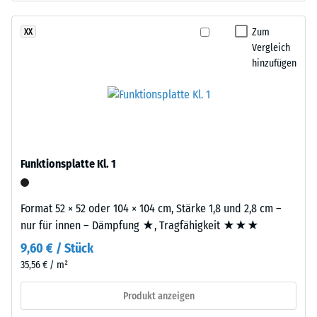
Basisschicht
24
besteht
Zum
XX
Stunden
aus
Vergleich
Entlastung
gereinigtem,
hinzufügen
schwarzem
(BS
ELT-
7188)
Gummigranulat
feiner
Körnung,
gebunden
Funktionsplatte Kl. 1
mit
/ 5
Polyurethan.
Format 52 × 52 oder 104 × 104 cm, Stärke 1,8 und 2,8 cm –
Die
nur für innen – Dämpfung ★, Tragfähigkeit ★★★
Abkürzung
9,60 € / Stück
ELT
Die
steht
35,56 € / m²
Druckfestigkeit
für
eines
Produkt anzeigen
„End
Werkstoffes
of