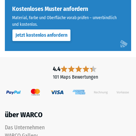
Effekt
Skalenwert 3 =
ist
Kostenloses Muster anfordern
Wärmeleitfähigkeit
bei
ca. 0,11 W/(m·K)
Material, Farbe und Oberfläche vorab prüfen – unverbindlich
diesem
und kostenlos.
Frostbeständig
dunklen
Jetzt kostenlos anfordern
Farbton
Druckfestigkeit
jedoch
-
gering.
Skalenwert
2
4.4
Material
=
–
101 Maps Bewertungen
Bestandteile
ca.
und
0,75
Aufbau
mm
über WARCO
verbleibende
Das
Eindellung
Das Unternehmen
Produkt
nach
WARCO Gallery