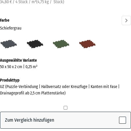
34,80 € / 4 Stück / m²
(
4,75
kg
/ Stück)
Farbe
Schiefergrau
Schiefergrau
Anthrazit
Grasgrün
Ziegelrot
(active)
Mehr
Ausgewählte Variante
Informationen
50 x 50 x 2 cm | 0,25 m²
zu
den
Produkttyp
Farben?
UZ (Puzzle-Verbindung | Halbversatz oder Kreuzfuge | Kanten mit Fase |
Drainageprofil ab 2,5 cm Plattenstärke)
Farbpalette
anzeigen
(active)
Schiefergrau
Zum Vergleich hinzufügen