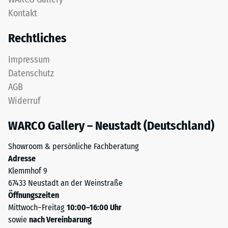
ist
Kontakt
24
zweischichtig
aufgebaut
Stunden
Rechtliches
und
Entlastung
besteht
Impressum
(BS
aus
Datenschutz
gereinigtem,
7188)
AGB
schwarzem
Widerruf
ELT-
Granulat
WARCO Gallery – Neustadt (Deutschland)
sowie
/ 5
einem
Showroom & persönliche Fachberatung
Polyurethan-
Adresse
Bindemittel.
Klemmhof 9
ELT
67433 Neustadt an der Weinstraße
steht
Die
Öffnungszeiten
für
Druckfestigkeit
Mittwoch–Freitag
10:00–16:00 Uhr
„End
eines
sowie
nach Vereinbarung
of
Werkstoffes