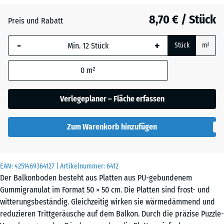
Anthrazit
- 0,50 €
8,70 € / Stück
Preis und Rabatt
-
+
Grasgrün
+ 0,50 €
Stück
m²
0
m²
Ziegelrot
Verlegeplaner – Fläche erfassen
Zum Warenkorb hinzufügen
EAN:
4251469364127
| Artikelnummer:
6412
Der Balkonboden besteht aus Platten aus PU-gebundenem
Gummigranulat im Format 50 × 50 cm. Die Platten sind frost- und
witterungsbeständig. Gleichzeitig wirken sie wärmedämmend und
reduzieren Trittgeräusche auf dem Balkon. Durch die präzise Puzzle-