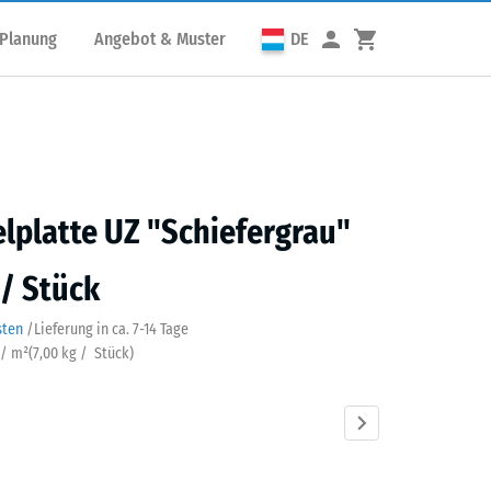
 Planung
Angebot & Muster
DE
elplatte UZ "Schiefergrau"
 / Stück
sten
/
Lieferung in ca.
7-14 Tage
 / m²
(
7,00
kg
/ Stück)
fergrau
Anthrazit
Grasgrün
Ziegelrot