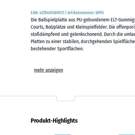
EAN:
4251469369931
| Artikelnummer:
6993
Die Ballspielplatte aus PU-gebundenem ELT-Gummigra
Courts, Bolzplätze und Kleinspielfelder. Die offenpor
stoßdämpfend und gelenkschonend. Durch die umlau
Platten zu einer stabilen, durchgehenden Spielfläch
bestehender Sportflächen.
Stabiler Plattenverbund
mehr anzeigen
Die Puzzle-Verzahnung verbindet die Platten sicher
erforderlich sind. Die Verlegung kann im Schachbre
einfach, wie die Platten ausgelegt werden, können 
Platten lassen sich bei Bedarf austauschen, ohne di
Randabschlüsse können mit einer Stich- oder Krei
Verlegung auf befestigtem Untergrund
Produkt-Highlights
Die Ballspielplatten werden auf dauerhaft tragfähig