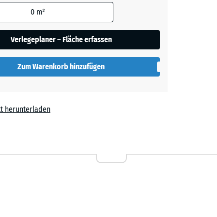
den
0
m²
t
en nicht
gegeben)
Verlegeplaner – Fläche erfassen
rechnung
Zum Warenkorb hinzufügen
t herunterladen