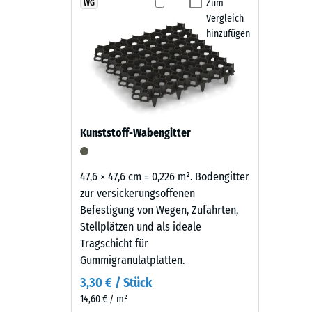
Produkten
Zum
WG
Abspülen mit dem Wasserschlauch.
Rutschfe
Vergleich
in
Abriebf
hinzufügen
Schiefergrau
wird
Wasserdu
schwarzes
Rutschh
Gummigranulat
aus
Wärmedä
der
Frostbe
Kunststoff-Wabengitter
Reifenverwertung
Druckf
mit
einem
-
47,6 × 47,6 cm = 0,226 m². Bodengitter
schiefergrau
zur versickerungsoffenen
Skale
pigmentierten
Befestigung von Wegen, Zufahrten,
3
Bindemittel
Stellplätzen und als ideale
gleichmäßig
=
Tragschicht für
umhüllt.
Gummigranulatplatten.
ca.
Der
3,30 € / Stück
0,5
Farbton
14,60 € / m²
zeigt
mm