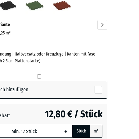
ve)
riante
0,25 m²
ndung | Halbversatz oder Kreuzfuge | Kanten mit Fase |
e
b 2,5 cm Plattenstärke)
(active)
rgrau
ch hinzufügen
t
- 0,60 €
12,80 € / Stück
abatt
e, blau
n
+ 0,60 €
+
Stück
m²
 wird