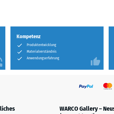
eibende
llung
Kompetenz
en
Produktentwicklung
stung
Materialverständnis
Anwendungserfahrung
liches
WARCO Gallery – Neu