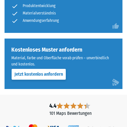
nach
zweischichtig
Produktentwicklung
24
aufgebaut
Materialverständnis
und
Stunden
Anwendungserfahrung
besteht
Entlastung
aus
(BS
gereinigtem,
schwarzem
7188)
Kostenloses Muster anfordern
ELT-
Material, Farbe und Oberfläche vorab prüfen – unverbindlich
Granulat
und kostenlos.
sowie
einem
Jetzt kostenlos anfordern
/ 5
Polyurethan-
Bindemittel.
ELT
steht
4.4
für
Die
101 Maps Bewertungen
„End
Druckfestigkeit
of
eines