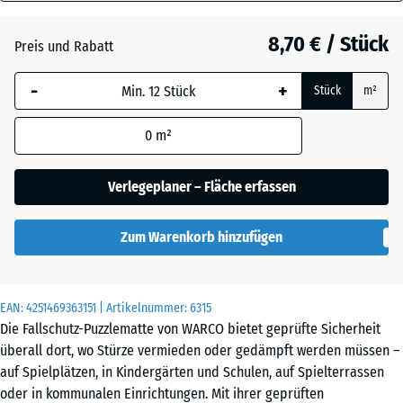
20
Anthrazit
- 0,50 €
mm
8,70 € / Stück
Preis und Rabatt
Die gewählte, blau
Grasgrün
+ 0,50 €
-
+
Stück
m²
umrandete
Abmessung wird
0
m²
(sofern in den
Ziegelrot
Produktdaten nicht
anders angegeben)
Verlegeplaner – Fläche erfassen
für die
Bedarfsberechnung
Zum Warenkorb hinzufügen
verwendet.
50
x
EAN:
4251469363151
| Artikelnummer:
6315
50
Die Fallschutz-Puzzlematte von WARCO bietet geprüfte Sicherheit
x 2
überall dort, wo Stürze vermieden oder gedämpft werden müssen –
cm
auf Spielplätzen, in Kindergärten und Schulen, auf Spielterrassen
|
oder in kommunalen Einrichtungen. Mit ihrer geprüften