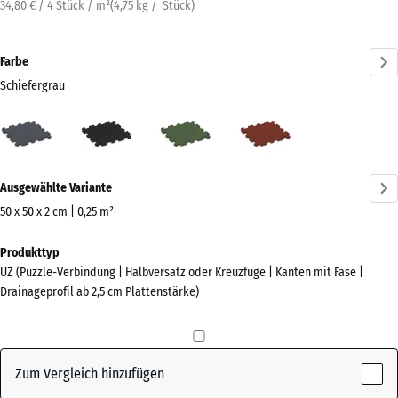
34,80 € / 4 Stück / m²
(
4,75
kg
/ Stück)
Farbe
Schiefergrau
Schiefergrau
Anthrazit
Grasgrün
Ziegelrot
(active)
Mehr
Ausgewählte Variante
Informationen
zu
50 x 50 x 2 cm | 0,25 m²
den
Abmessungen
Produkttyp
Farben?
für
UZ (Puzzle-Verbindung | Halbversatz oder Kreuzfuge | Kanten mit Fase |
den
Farbpalette
Drainageprofil ab 2,5 cm Plattenstärke)
Versand
anzeigen
540
(active)
Schiefergrau
x
540
Zum Vergleich hinzufügen
x