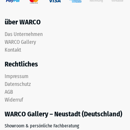
Life
Werkstoffes
Tyres"
beschreibt
und
seinen
über WARCO
bezeichnet
Widerstand
Gummigranulat,
gegen
Das Unternehmen
das
punktuelle
WARCO Gallery
aus
Belastungen.
dem
Kontakt
Sie
Recycling
gibt
Rechtliches
von
an,
Altreifen
in
Impressum
gewonnen
welchem
Datenschutz
wird.
Maße
Die
der
AGB
obere
Werkstoff
Widerruf
Nutzschicht
unter
aus
der
WARCO Gallery – Neustadt (Deutschland)
feinem
Einwirkung
ELT-
Showroom & persönliche Fachberatung
einer