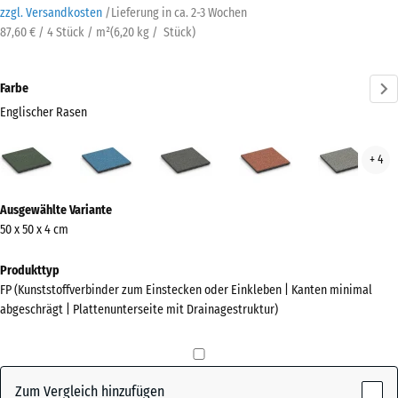
zzgl. Versandkosten
/
Lieferung in ca.
2-3 Wochen
87,60 € / 4 Stück / m²
(
6,20
kg
/ Stück)
Farbe
Englischer Rasen
Englischer
Atlantik
Dunkelgrauer
Feuersglut
Grau
+ 4
Rasen
Granit
Gran
(active)
Mehr
Ausgewählte Variante
Informationen
50 x 50 x 4 cm
zu
den
Produkttyp
Farben?
FP (Kunststoffverbinder zum Einstecken oder Einkleben | Kanten minimal
abgeschrägt | Plattenunterseite mit Drainagestruktur)
Farbpalette
anzeigen
Englischer
Zum Vergleich hinzufügen
(active)
Rasen