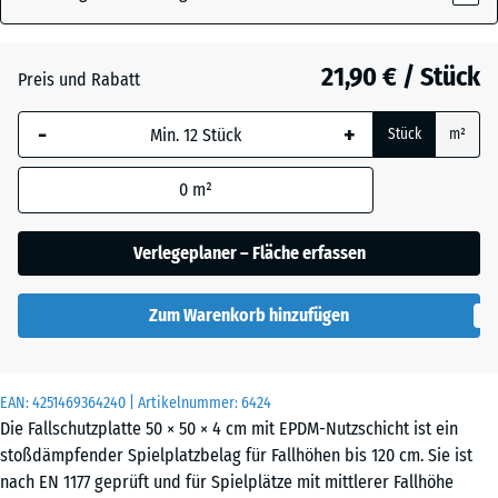
21,90 € / Stück
Atlantik
Preis und Rabatt
-
+
Stück
m²
Dunkelgrauer
Granit
0
m²
Verlegeplaner – Fläche erfassen
Feuersglut
Zum Warenkorb hinzufügen
Grauer
Granit
EAN:
4251469364240
| Artikelnummer:
6424
Die Fallschutzplatte 50 × 50 × 4 cm mit EPDM-Nutzschicht ist ein
stoßdämpfender Spielplatzbelag für Fallhöhen bis 120 cm. Sie ist
Lavendel
nach EN 1177 geprüft und für Spielplätze mit mittlerer Fallhöhe