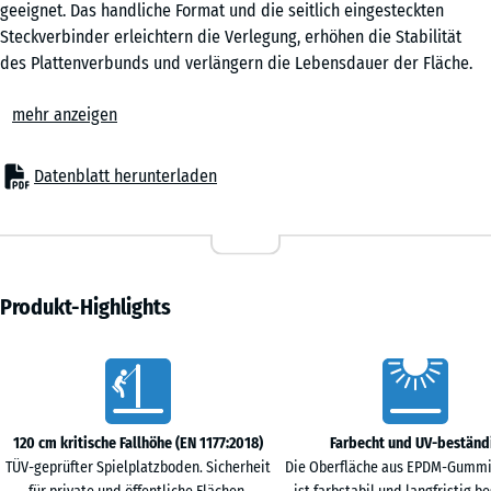
geeignet. Das handliche Format und die seitlich eingesteckten
Steckverbinder erleichtern die Verlegung, erhöhen die Stabilität
Rattan
des Plattenverbunds und verlängern die Lebensdauer der Fläche.
Lounge
Einzelne Fallschutzplatten lassen sich bei Bedarf austauschen.
mehr anzeigen
Einsatzbereiche
Die 4 cm starke Fallschutzplatte schützt Kinder vor
Terra
Sturzverletzungen unter Spielelementen mit mittlerer Aufbauhöhe –
Datenblatt herunterladen
Cotta
etwa Schaukeln, Rutschen, Balancierstrecken und kleineren
Kletteranlagen. Typische Einsatzorte sind Kindergärten, Schulhöfe,
öffentliche und private Spielplätze. Auch in Therapie, Reha und
Travertin
Pflege wird der Belag eingesetzt, besonders dort, wo häufiger
Hautkontakt mit der Oberfläche zu erwarten ist.
Produkt-Highlights
Aufbau und Material
Die Fallschutzplatte ist zweilagig aufgebaut. Die elastische
Vorteile
Funktionsschicht aus PU-gebundenem ELT-Gummigranulat sorgt für
die Stoßdämpfung, die EPDM-Nutzschicht für eine farbbeständige,
witterungsresistente Oberfläche. EPDM ist ein farbstabiles
120 cm kritische Fallhöhe (EN 1177:2018)
Farbecht und UV-beständ
Synthesekautschuk, das auch bei intensiver Sonneneinstrahlung
TÜV-geprüfter Spielplatzboden. Sicherheit
Die Oberfläche aus EPDM-Gummi
seine Farbe behält. Die umlaufend abgeschrägte Kante (Fase) ergibt