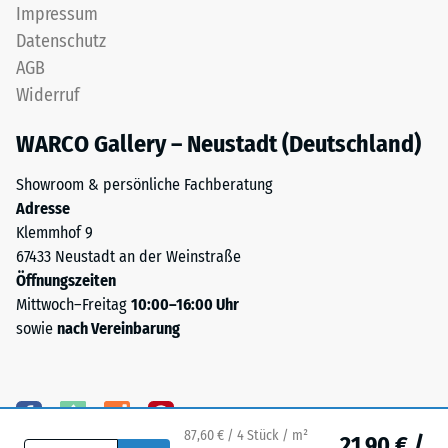
Granulat
Impressum
Skalenwert 4 =
(Ethylen-
Datenschutz
Wärmeleitfähigkeit
Propylen-
ca. 0,09 W/(m·K)
AGB
Dien-
Widerruf
Kautschuk),
Frostbeständig
gebunden
Druckfestigkeit
WARCO Gallery – Neustadt (Deutschland)
mit
-
Polyurethan.
Showroom & persönliche Fachberatung
Skalenwert
Die
Adresse
Nutzschicht
1
Klemmhof 9
ist
67433 Neustadt an der Weinstraße
=
offenporig
Öffnungszeiten
ca.
angelegt.
Mittwoch–Freitag
10:00–16:00 Uhr
Die
1
sowie
nach Vereinbarung
Basisschicht
mm
besteht
verbleibende
aus
gereinigtem,
Eindellung
schwarzem
87,60 € / 4 Stück / m²
21,90 € /