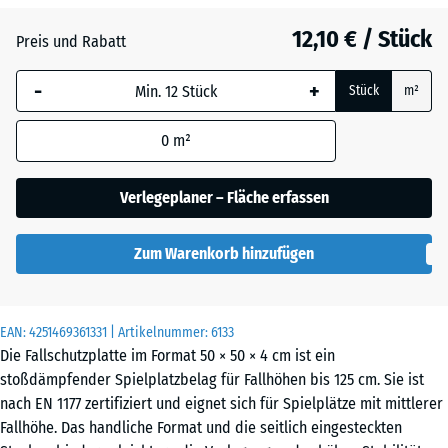
Anthrazit
- 0,40 €
12,10 € / Stück
Preis und Rabatt
-
+
Graphitgrau
Stück
m²
0
m²
Tomatenrot
- 0,40 €
Verlegeplaner – Fläche erfassen
Zum Warenkorb hinzufügen
EAN:
4251469361331
| Artikelnummer:
6133
Die Fallschutzplatte im Format 50 × 50 × 4 cm ist ein
stoßdämpfender Spielplatzbelag für Fallhöhen bis 125 cm. Sie ist
nach EN 1177 zertifiziert und eignet sich für Spielplätze mit mittlerer
Fallhöhe. Das handliche Format und die seitlich eingesteckten