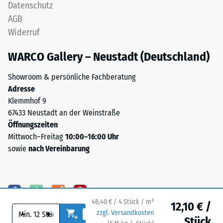
Datenschutz
Skalenwert 4 =
aus
Wärmeleitfähigkeit
AGB
der
ca. 0,09 W/(m·K)
Widerruf
Aufbereitung
Frostbeständig
gebrauchter
WARCO Gallery – Neustadt (Deutschland)
Reifen
Druckfestigkeit
und
-
Showroom & persönliche Fachberatung
besteht
Adresse
Skalenwert
chemisch
Klemmhof 9
aus
2
67433 Neustadt an der Weinstraße
einer
=
Öffnungszeiten
Mischung
Mittwoch–Freitag
10:00–16:00 Uhr
ca.
von
sowie
nach Vereinbarung
Naturkautschuk
0,75
(NR)
mm
und
verbleibende
Styrol-
48,40 € / 4 Stück / m²
Butadien-
Eindellung
12,10 € /
-
+
zzgl. Versandkosten
Kautschuk
Stück
nach