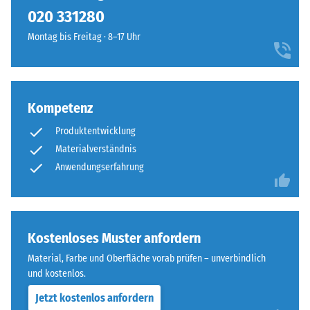
kein
das
lassen sich bei Bedarf einfach austauschen.
020 331280
Produkt
Scheinbare
Außenanlagen
für
Dichte -
Montag bis Freitag · 8–17 Uhr
eine
den
Skalenwert
lebendige,
1 = bis 780
Produktvergleich
frühlingshafte
kg/m³
ausgewählt.
Note
verleiht.
Kompetenz
Stoß-, Schwingungs-
und
Produktentwicklung
Trittschalldämmung
Material
Materialverständnis
– Skalenwert 4 =
–
Anwendungserfahrung
starke Dämpfung
Bestandteile
Rutschfestigkeit Klasse
und
DS (EN 14041) -
Aufbau
Skalenwert 3 =
Kostenloses Muster anfordern
Gleitreibungskoeffizient
ca. 0,45
Material, Farbe und Oberfläche vorab prüfen – unverbindlich
Dieses
und kostenlos.
Abriebfestigkeit
Produkt
- Beständigkeit
Jetzt kostenlos anfordern
wird
gegen