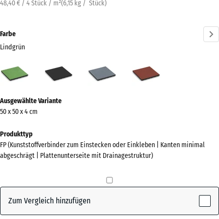
48,40 € / 4 Stück / m²
(
6,15
kg
/ Stück)
Farbe
Lindgrün
Lindgrün
Anthrazit
Graphitgrau
Tomatenrot
(active)
Mehr
Ausgewählte Variante
Informationen
50 x 50 x 4 cm
zu
den
Produkttyp
Farben?
FP (Kunststoffverbinder zum Einstecken oder Einkleben | Kanten minimal
abgeschrägt | Plattenunterseite mit Drainagestruktur)
Farbpalette
anzeigen
(active)
Lindgrün
Zum Vergleich hinzufügen