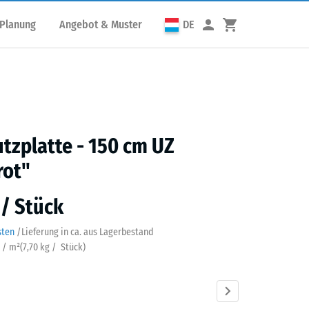
 Planung
Angebot & Muster
DE
utzplatte - 150 cm UZ
rot"
 / Stück
sten
/
Lieferung in ca.
aus Lagerbestand
k / m²
(
7,70
kg
/ Stück)