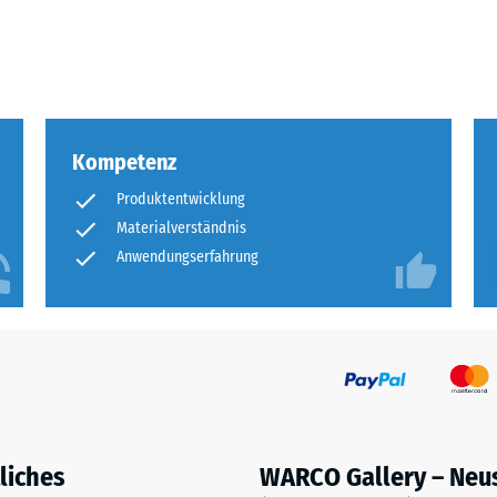
eibende
llung
Kompetenz
en
Produktentwicklung
stung
Materialverständnis
Anwendungserfahrung
liches
WARCO Gallery – Neu