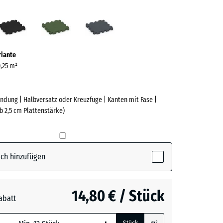
lrot
Anthrazit
Grasgrün
Schiefergrau
ve)
riante
0,25 m²
ndung | Halbversatz oder Kreuzfuge | Kanten mit Fase |
b 2,5 cm Plattenstärke)
e
(active)
t
ch hinzufügen
t
- 0,50 €
14,80 € / Stück
abatt
n
+ 0,50 €