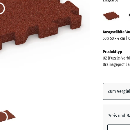
Ziegelrot
Ziege
(acti
Mehr
Ausgewählte Va
Informationen
50 x 50 x 4 cm | 
zu
den
Produkttyp
Farben?
UZ (Puzzle-Verbi
Drainageprofil a
Farbpalett
anzeigen
Ziegelro
Zum Verglei
Anthrazi
Preis und R
Grasgrü