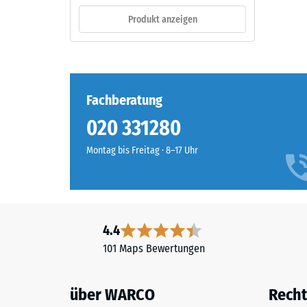
Material
verbl
–
Produkt anzeigen
Bestandteile
Einde
und
nach
Aufbau
24
Fachberatung
Stund
020 331280
Das
Entla
Produkt
(BS
Montag bis Freitag · 8–17 Uhr
ist
7188)
zweischichtig
aufgebaut
und
besteht
4.4
aus
2 / 5
101 Maps Bewertungen
gereinigtem,
schwarzem
ELT-
über WARCO
Recht
Granulat