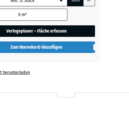
+
Stück
m²
0
m²
rgrau
Verlegeplaner – Fläche erfassen
Zum Warenkorb hinzufügen
t herunterladen