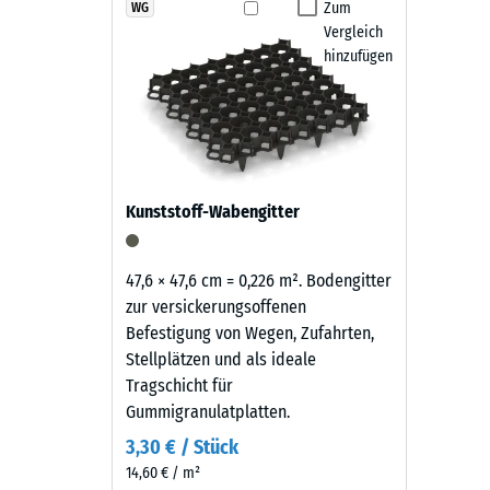
Die Fallschutz-Puzzlematten sind rutschhemmend, was
zeigt
Zum
WG
Rutschfe
abgekehrt oder mit einem Hochdruckreiniger gereini
Vergleich
sich
Abriebf
austauschen. Dadurch bleibt der Belag pflegeleicht u
hinzufügen
als
kräftiges,
Wasserdu
erdiges
Rutschh
Rotbraun
mit
Wärmedä
lebendiger
Frostbe
Kunststoff-Wabengitter
Granulatstruktur,
Druckf
das
sich
-
47,6 × 47,6 cm = 0,226 m². Bodengitter
natürlich
zur versickerungsoffenen
Skale
in
Befestigung von Wegen, Zufahrten,
2
Garten-
Stellplätzen und als ideale
und
=
Tragschicht für
Terrassenanlagen
Gummigranulatplatten.
ca.
einfügt.
3,30 € / Stück
0,75
14,60 € / m²
mm