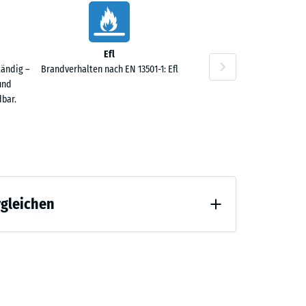
Efl
tändig –
Brandverhalten nach EN 13501-1: Efl
und
bar.
rgleichen
 Entlastung (BS 7188)