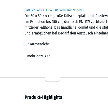
EAN:
4251469363984
| Artikelnummer:
6398
Die 50 × 50 × 4 cm große Fallschutzplatte mit Puzzl
für Fallhöhen bis 150 cm, der nach EN 1177 zertifiziert
mittlerer Fallhöhe. Das handliche Format und die sta
und ermöglichen bei Bedarf den Austausch einzelner 
Einsatzbereiche
Die 4 cm starke Fallschutzplatte wird überall dort ei
mehr anzeigen
geschützt werden sollen. Typische Einsatzorte sind S
klassische Rutschen, Wippen, Balancierstrecken, kle
Kindergärten, Schulen sowie auf öffentlichen und pri
Aufbau und Material
Die Fallschutzplatte besteht aus PU-gebundenem ELT-
Produkt-Highlights
und bezeichnet Gummigranulat aus recycelten Fahrzeu
Bindemittel verwendet, bei farbigen Puzzleplatten is