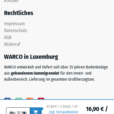
Kontakt
gereinigtem,
nach
schwarzem
Rechtliches
24
ELT-
Granulat
Stunden
Impressum
sowie
Entlastung
Datenschutz
einem
(BS
AGB
Polyurethan-
Widerruf
Bindemittel.
7188)
ELT
WARCO in Luxemburg
steht
für
WARCO entwickelt und liefert seit über 25 Jahren Bodenbeläge
„End
/ 5
aus
gebundenem Gummigranulat
für den Innen- und
of
Außenbereich. Lieferung im gesamten Großherzogtum.
Life
Tyres"
und
bezeichnet
Die
Gummigranulat,
Druckfestigkeit
67,60 € / 4 Stück / m²
16,90 € /
-
+
das
eines
zzgl. Versandkosten