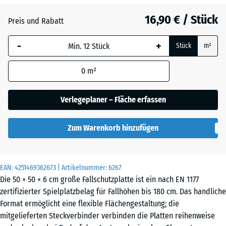
Anthrazit
- 1,30 €
16,90 € / Stück
Preis und Rabatt
-
+
Himmelblau
+ 1,60 €
Stück
m²
0
m²
Sandbeige
+ 2,10 €
Verlegeplaner – Fläche erfassen
Schiefergrau
+ 1,60 €
Zum Warenkorb hinzufügen
Ziegelrot
- 1,00 €
EAN:
4251469362673
| Artikelnummer:
6267
Die 50 × 50 × 6 cm große Fallschutzplatte ist ein nach EN 1177
zertifizierter Spielplatzbelag für Fallhöhen bis 180 cm. Das handliche
Format ermöglicht eine flexible Flächengestaltung; die
mitgelieferten Steckverbinder verbinden die Platten reihenweise