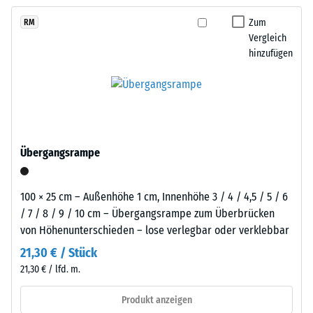
kein
Reifenverwertung
austauschen, sodass der Belag pflegeleicht bleibt und sich
Produkt
Scheinbare
mit
Zum
RM
langfristig wirtschaftlich nutzen lässt.
für
Dichte -
Vergleich
einem
den
Skalenwert
hinzufügen
grasgrün
1 = bis 780
Produktvergleich
pigmentierten
kg/m³
ausgewählt.
Bindemittel
gleichmäßig
Stoß-, Schwingungs-
umhüllt.
und
Trittschalldämmung
Der
Übergangsrampe
– Skalenwert 5 =
Farbton
hervorragende
zeigt
Dämpfung
sich
100 × 25 cm – Außenhöhe 1 cm, Innenhöhe 3 / 4 / 4,5 / 5 / 6
als
Rutschfestigkeit Klasse
/ 7 / 8 / 9 / 10 cm – Übergangsrampe zum Überbrücken
kräftiges,
DS (EN 14041) -
von Höhenunterschieden – lose verlegbar oder verklebbar
mittleres
Skalenwert 3 =
21,30 € / Stück
Gleitreibungskoeffizient
Grün
21,30 € / lfd. m.
ca. 0,45
mit
gleichmäßiger
Abriebfestigkeit
Produkt anzeigen
Farbgebung
- Beständigkeit