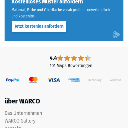
Farbton
Kostenloses Muster anfordern
Wärmedämmung -
nachdunkelt.
Skalenwert 5 =
Material, Farbe und Oberfläche vorab prüfen – unverbindlich
Wärmeleitfähigkeit
und kostenlos.
ca. 0,07 W/(m·K)
Material
Jetzt kostenlos anfordern
–
Frostbeständig
Bestandteile
Druckfestigkeit
und
-
Aufbau
4.4
Skalenwert
101 Maps Bewertungen
2
Das
=
Produkt
ca.
ist
zweischichtig
0,75
über WARCO
aufgebaut
mm
und
Das Unternehmen
verbleibende
besteht
WARCO Gallery
aus
Eindellung