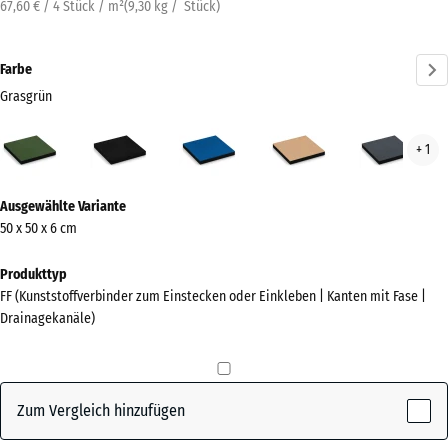
67,60 € / 4 Stück / m²
(
9,30
kg
/ Stück)
Farbe
Grasgrün
Grasgrün
Anthrazit
Himmelblau
Sandbeige
Schi
+ 1
(active)
Mehr
Ausgewählte Variante
Informationen
50 x 50 x 6 cm
zu
den
Produkttyp
Farben?
FF (Kunststoffverbinder zum Einstecken oder Einkleben | Kanten mit Fase |
Drainagekanäle)
Farbpalette
anzeigen
(active)
Grasgrün
Zum Vergleich hinzufügen