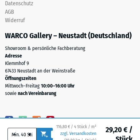
Datenschutz
Skalenwert 5 =
und
Wärmeleitfähigkeit
AGB
schadstofffreiem
ca. 0,07 W/(m·K)
Widerruf
EPDM-
Frostbeständig
Granulat
WARCO Gallery – Neustadt (Deutschland)
(Ethylen-
Druckfestigkeit
Propylen-
-
Showroom & persönliche Fachberatung
Dien-
Adresse
Skalenwert
Kautschuk),
Klemmhof 9
gebunden
1
67433 Neustadt an der Weinstraße
mit
=
Öffnungszeiten
Polyurethan.
Mittwoch–Freitag
10:00–16:00 Uhr
ca.
Die
sowie
nach Vereinbarung
Nutzschicht
1
ist
mm
offenporig
verbleibende
angelegt.
Die
116,80 € / 4 Stück / m²
Eindellung
29,20 € /
-
+
zzgl. Versandkosten
Basisschicht
Stück
nach