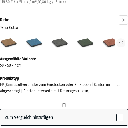
116,80 € / 4 Stück / m²
(
10,80
kg
/ Stück)
Farbe
Terra Cotta
Terra
Atlantik
Dunkelgrauer
Englischer
Feue
+ 4
Cotta
Granit
Rasen
(active)
Mehr
Ausgewählte Variante
Informationen
50 x 50 x 7 cm
zu
den
Produkttyp
Farben?
FP (Kunststoffverbinder zum Einstecken oder Einkleben | Kanten minimal
abgeschrägt | Plattenunterseite mit Drainagestruktur)
Farbpalette
anzeigen
Terra
Zum Vergleich hinzufügen
(active)
Cotta