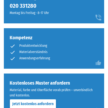
kein
und
020 331280
Produkt
Scheinbare
Rotbrauntönen
für
Dichte -
Montag bis Freitag · 8–17 Uhr
und
den
Skalenwert
erzeugt
1 = bis 780
Produktvergleich
ein
kg/m³
ausgewählt.
natürlich
anmutendes
Kompetenz
Stoß-, Schwingungs-
Farbbild,
und
Produktentwicklung
Trittschalldämmung
das
Materialverständnis
– Skalenwert 5 =
mediterrane
Anwendungserfahrung
hervorragende
Ton-
Dämpfung
und
Erdmaterialien
Rutschfestigkeit Klasse
assoziiert.
DS (EN 14041) -
Kostenloses Muster anfordern
Skalenwert 4 =
Gleitreibungskoeffizient
Material, Farbe und Oberfläche vorab prüfen – unverbindlich
Material
ca. 0,53
und kostenlos.
–
Abriebfestigkeit
Bestandteile
Jetzt kostenlos anfordern
- Beständigkeit