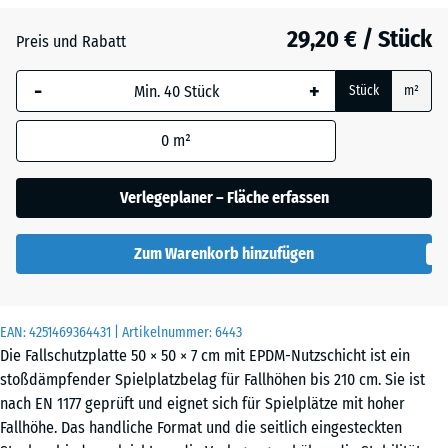
29,20 € / Stück
Atlantik
Preis und Rabatt
-
+
Stück
m²
Dunkelgrauer
Granit
0
m²
Verlegeplaner – Fläche erfassen
Englischer
Rasen
Zum Warenkorb hinzufügen
Feuersglut
EAN:
4251469364431
| Artikelnummer:
6443
Die Fallschutzplatte 50 × 50 × 7 cm mit EPDM-Nutzschicht ist ein
stoßdämpfender Spielplatzbelag für Fallhöhen bis 210 cm. Sie ist
Grauer
nach EN 1177 geprüft und eignet sich für Spielplätze mit hoher
Granit
Fallhöhe. Das handliche Format und die seitlich eingesteckten