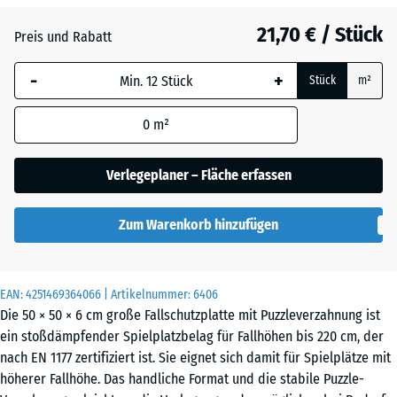
Anthrazit
- 0,50 €
21,70 € / Stück
Preis und Rabatt
-
+
Grasgrün
+ 0,50 €
Stück
m²
0
m²
Schiefergrau
Verlegeplaner – Fläche erfassen
Zum Warenkorb hinzufügen
EAN:
4251469364066
| Artikelnummer:
6406
Die 50 × 50 × 6 cm große Fallschutzplatte mit Puzzleverzahnung ist
ein stoßdämpfender Spielplatzbelag für Fallhöhen bis 220 cm, der
nach EN 1177 zertifiziert ist. Sie eignet sich damit für Spielplätze mit
höherer Fallhöhe. Das handliche Format und die stabile Puzzle-