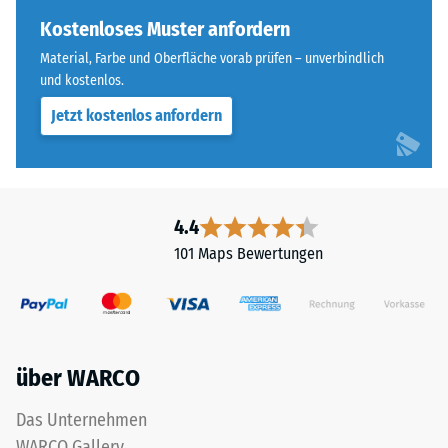
Wärmedämmung -
of
Kostenloses Muster anfordern
Skalenwert 5 =
Life
Wärmeleitfähigkeit
Material, Farbe und Oberfläche vorab prüfen – unverbindlich
Tyres"
ca. 0,07 W/(m·K)
und kostenlos.
und
Frostbeständig
Jetzt kostenlos anfordern
bezeichnet
Gummigranulat,
Druckfestigkeit
das
-
aus
Skalenwert
dem
4.4
Recycling
2
101 Maps Bewertungen
von
=
Altreifen
ca.
gewonnen
wird.
0,75
Die
mm
über WARCO
obere
verbleibende
Nutzschicht
Das Unternehmen
aus
Eindellung
WARCO Gallery