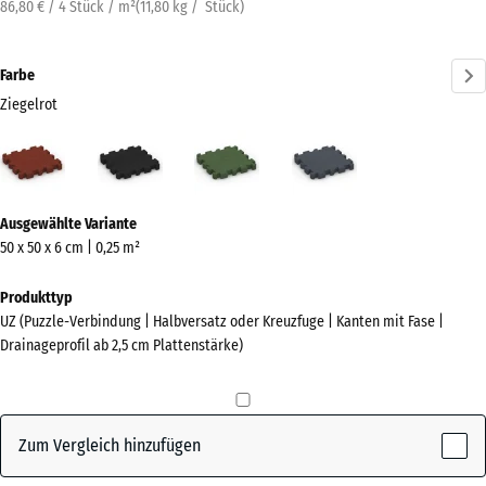
86,80 € / 4 Stück / m²
(
11,80
kg
/ Stück)
Farbe
Ziegelrot
Ziegelrot
Anthrazit
Grasgrün
Schiefergrau
(active)
Mehr
Ausgewählte Variante
Informationen
50 x 50 x 6 cm | 0,25 m²
zu
den
Produkttyp
Farben?
UZ (Puzzle-Verbindung | Halbversatz oder Kreuzfuge | Kanten mit Fase |
Drainageprofil ab 2,5 cm Plattenstärke)
Farbpalette
anzeigen
(active)
Ziegelrot
Zum Vergleich hinzufügen