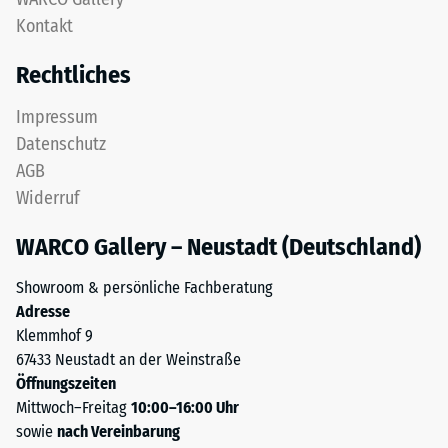
feinem
nach
Kontakt
ELT-
24
Granulat
Rechtliches
bildet
Stunden
eine
Entlastung
Impressum
abriebfeste,
Datenschutz
(BS
rutschhemmende
AGB
Oberfläche.
7188)
Widerruf
Die
untere
WARCO Gallery – Neustadt (Deutschland)
Schicht
aus
/ 5
Showroom & persönliche Fachberatung
gröberem
Adresse
ELT-
Klemmhof 9
Granulat
67433 Neustadt an der Weinstraße
unterstützt
Öffnungszeiten
Elastizität,
Die
Mittwoch–Freitag
10:00–16:00 Uhr
Stoßdämpfung
Druckfestigkeit
sowie
nach Vereinbarung
und
eines