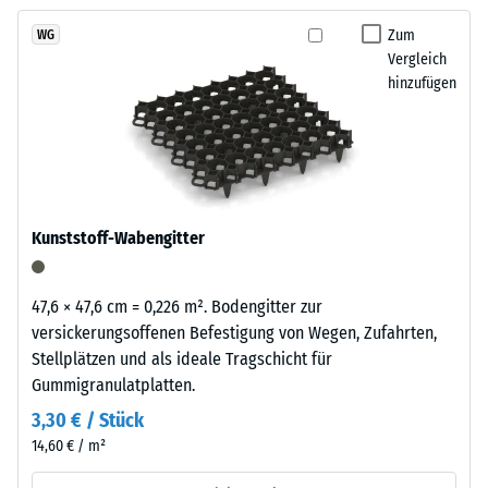
kein
Granulatstruktur,
pflegeleicht und wirtschaftlich.
Produkt
Scheinbare
das
Zum
WG
für
Dichte -
Vergleich
sich
den
Skalenwert
hinzufügen
natürlich
1 = bis 780
Produktvergleich
in
kg/m³
ausgewählt.
Garten-
und
Stoß-, Schwingungs-
Terrassenanlagen
und
Trittschalldämmung
einfügt.
Kunststoff-Wabengitter
– Skalenwert 5 =
hervorragende
Material
Dämpfung
47,6 × 47,6 cm = 0,226 m². Bodengitter zur
–
Rutschfestigkeit Klasse
versickerungsoffenen Befestigung von Wegen, Zufahrten,
Bestandteile
DS (EN 14041) -
Stellplätzen und als ideale Tragschicht für
und
Skalenwert 3 =
Gummigranulatplatten.
Aufbau
Gleitreibungskoeffizient
3,30 € / Stück
ca. 0,45
14,60 € / m²
Abriebfestigkeit
Das
- Beständigkeit