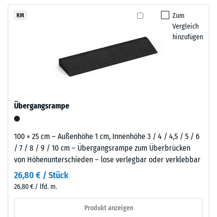
kein
der
langfristig wirtschaftlich nutzen lässt.
Produkt
Scheinbare
sich
Zum
RM
für
Dichte -
Vergleich
zurückhaltend
den
Skalenwert
hinzufügen
in
1 = bis 780
Produktvergleich
helle
kg/m³
ausgewählt.
Außenanlagen
und
Stoß-, Schwingungs-
naturnah
und
Trittschalldämmung
gestaltete
Übergangsrampe
– Skalenwert 5 =
Flächen
hervorragende
einfügt.
Dämpfung
100 × 25 cm – Außenhöhe 1 cm, Innenhöhe 3 / 4 / 4,5 / 5 / 6
Rutschfestigkeit Klasse
/ 7 / 8 / 9 / 10 cm – Übergangsrampe zum Überbrücken
Material
DS (EN 14041) -
von Höhenunterschieden – lose verlegbar oder verklebbar
–
Skalenwert 3 =
Bestandteile
26,80 € / Stück
Gleitreibungskoeffizient
und
26,80 € / lfd. m.
ca. 0,45
Aufbau
Abriebfestigkeit
Produkt anzeigen
- Beständigkeit