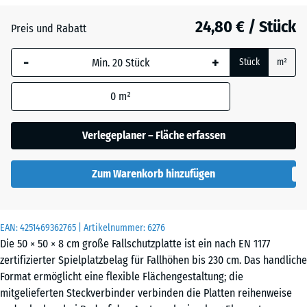
Anthrazit
- 4,80 €
24,80 € / Stück
Preis und Rabatt
-
+
Grasgrün
- 2,80 €
Stück
m²
0
m²
Himmelblau
- 0,50 €
Verlegeplaner – Fläche erfassen
Schiefergrau
- 0,50 €
Zum Warenkorb hinzufügen
Ziegelrot
- 4,50 €
EAN:
4251469362765
| Artikelnummer:
6276
Die 50 × 50 × 8 cm große Fallschutzplatte ist ein nach EN 1177
zertifizierter Spielplatzbelag für Fallhöhen bis 230 cm. Das handliche
Format ermöglicht eine flexible Flächengestaltung; die
mitgelieferten Steckverbinder verbinden die Platten reihenweise