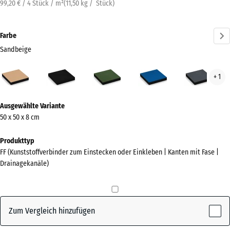
99,20 € / 4 Stück / m²
(
11,50
kg
/ Stück)
Farbe
Sandbeige
Sandbeige
Anthrazit
Grasgrün
Himmelblau
Schi
+ 1
(active)
Mehr
Ausgewählte Variante
Informationen
50 x 50 x 8 cm
zu
den
Produkttyp
Farben?
FF (Kunststoffverbinder zum Einstecken oder Einkleben | Kanten mit Fase |
Drainagekanäle)
Farbpalette
anzeigen
(active)
Sandbeige
Zum Vergleich hinzufügen