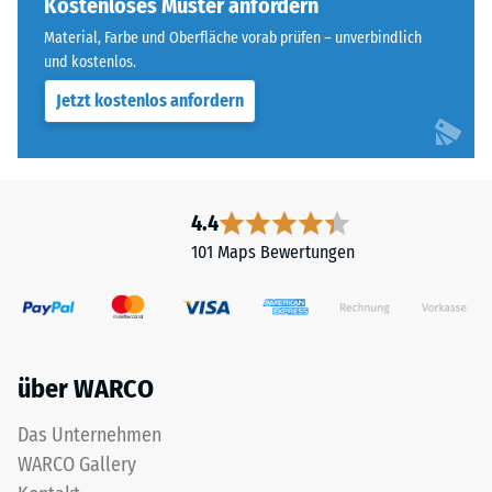
Kostenloses Muster anfordern
Wärmedämmung -
für
Skalenwert 5 =
Material, Farbe und Oberfläche vorab prüfen – unverbindlich
„End
Wärmeleitfähigkeit
und kostenlos.
of
ca. 0,07 W/(m·K)
Jetzt kostenlos anfordern
Life
Frostbeständig
Tyres"
und
Druckfestigkeit
bezeichnet
-
Gummigranulat,
4.4
Skalenwert
das
101 Maps Bewertungen
aus
2
dem
=
Recycling
ca.
von
Altreifen
0,75
über WARCO
gewonnen
mm
wird.
Das Unternehmen
verbleibende
Die
WARCO Gallery
obere
Eindellung