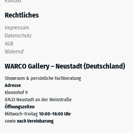
Kontakt
Nutzschicht
nach
aus
Rechtliches
24
feinem
ELT-
Stunden
Impressum
Granulat
Entlastung
Datenschutz
bildet
(BS
AGB
eine
Widerruf
abriebfeste,
7188)
rutschhemmende
WARCO Gallery – Neustadt (Deutschland)
Oberfläche.
Die
Showroom & persönliche Fachberatung
untere
/ 5
Adresse
Schicht
Klemmhof 9
aus
67433 Neustadt an der Weinstraße
gröberem
Öffnungszeiten
ELT-
Mittwoch–Freitag
10:00–16:00 Uhr
Granulat
Die
sowie
nach Vereinbarung
unterstützt
Druckfestigkeit
Elastizität,
eines