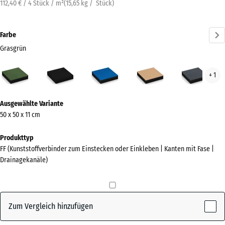
112,40 € / 4 Stück / m²
(
15,65
kg
/ Stück)
Farbe
Grasgrün
Grasgrün
Anthrazit
Himmelblau
Sandbeige
Schi
+ 1
(active)
Mehr
Ausgewählte Variante
Informationen
50 x 50 x 11 cm
zu
den
Produkttyp
Farben?
FF (Kunststoffverbinder zum Einstecken oder Einkleben | Kanten mit Fase |
Drainagekanäle)
Farbpalette
anzeigen
(active)
Grasgrün
Zum Vergleich hinzufügen