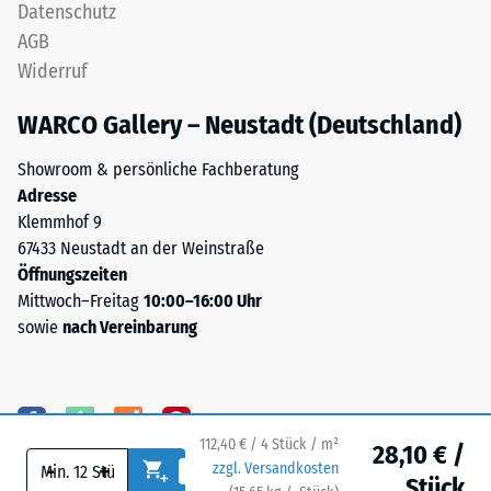
Farbton
Datenschutz
Wärmedämmung -
nachdunkelt.
Skalenwert 5 =
AGB
Wärmeleitfähigkeit
Widerruf
ca. 0,07 W/(m·K)
Material
–
WARCO Gallery – Neustadt (Deutschland)
Frostbeständig
Bestandteile
Druckfestigkeit
Showroom & persönliche Fachberatung
und
-
Adresse
Aufbau
Klemmhof 9
Skalenwert
67433 Neustadt an der Weinstraße
2
Öffnungszeiten
Das
=
Mittwoch–Freitag
10:00–16:00 Uhr
Produkt
sowie
nach Vereinbarung
ca.
ist
zweischichtig
0,75
aufgebaut
mm
und
verbleibende
112,40 € / 4 Stück / m²
besteht
28,10 € /
-
+
zzgl. Versandkosten
aus
Eindellung
Stück