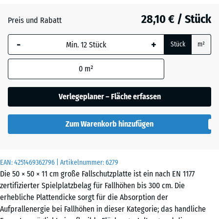
Anthrazit
- 1,70 €
28,10 € / Stück
Preis und Rabatt
-
+
Himmelblau
+ 2,50 €
Stück
m²
0
m²
Sandbeige
+ 2,70 €
Verlegeplaner – Fläche erfassen
Schiefergrau
+ 2,50 €
Zum Warenkorb hinzufügen
Ziegelrot
- 1,40 €
EAN:
4251469362796
| Artikelnummer:
6279
Die 50 × 50 × 11 cm große Fallschutzplatte ist ein nach EN 1177
zertifizierter Spielplatzbelag für Fallhöhen bis 300 cm. Die
erhebliche Plattendicke sorgt für die Absorption der
Aufprallenergie bei Fallhöhen in dieser Kategorie; das handliche