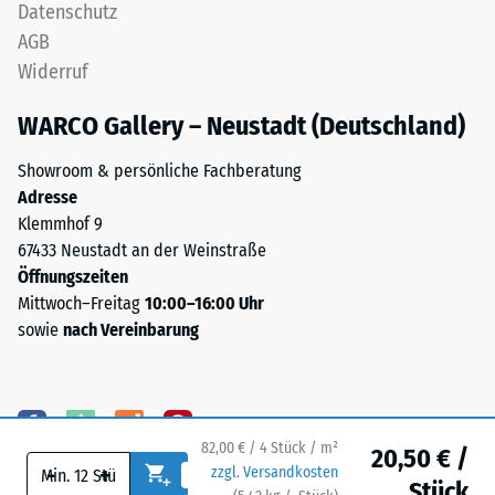
Datenschutz
Wärmeleitfähigkeit
(Ethylen-
ca. 0,11 W/(m·K)
AGB
Propylen-
Widerruf
Dien-
Frostbeständig
Kautschuk),
Druckfestigkeit
WARCO Gallery – Neustadt (Deutschland)
gebunden
-
mit
Showroom & persönliche Fachberatung
Skalenwert
Polyurethan.
Adresse
Die
1
Klemmhof 9
Nutzschicht
67433 Neustadt an der Weinstraße
=
ist
Öffnungszeiten
ca.
offenporig
Mittwoch–Freitag
10:00–16:00 Uhr
angelegt.
1
sowie
nach Vereinbarung
Die
mm
Basisschicht
verbleibende
besteht
aus
Eindellung
gereinigtem,
82,00 € / 4 Stück / m²
20,50 € /
nach
-
+
zzgl. Versandkosten
schwarzem
Stück