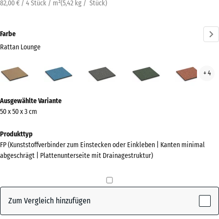
82,00 € / 4 Stück / m²
(
5,42
kg
/ Stück)
Farbe
Rattan Lounge
Rattan
Atlantik
Dunkelgrauer
Englischer
Feue
+ 4
Lounge
Granit
Rasen
(active)
Mehr
Ausgewählte Variante
Informationen
50 x 50 x 3 cm
zu
den
Produkttyp
Farben?
FP (Kunststoffverbinder zum Einstecken oder Einkleben | Kanten minimal
abgeschrägt | Plattenunterseite mit Drainagestruktur)
Farbpalette
anzeigen
Rattan
Zum Vergleich hinzufügen
(active)
Lounge