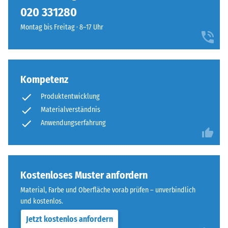
kein
einem
020 331280
Produkt
Scheinbare
warmen,
für
Dichte -
Montag bis Freitag · 8–17 Uhr
natürlich
den
Skalenwert
anmutenden
1 = bis 780
Produktvergleich
Farbbild,
kg/m³
ausgewählt.
das
an
Kompetenz
Stoß-, Schwingungs-
geflochtenes
und
Produktentwicklung
Trittschalldämmung
Naturfasermaterial
Materialverständnis
– Skalenwert 3 =
erinnert.
Anwendungserfahrung
deutliche Dämpfung
Rutschfestigkeit Klasse
Material
DS (EN 14041) -
–
Skalenwert 4 =
Bestandteile
Kostenloses Muster anfordern
Gleitreibungskoeffizient
und
ca. 0,53
Material, Farbe und Oberfläche vorab prüfen – unverbindlich
Aufbau
und kostenlos.
Abriebfestigkeit
- Beständigkeit
Jetzt kostenlos anfordern
Dieses
gegen