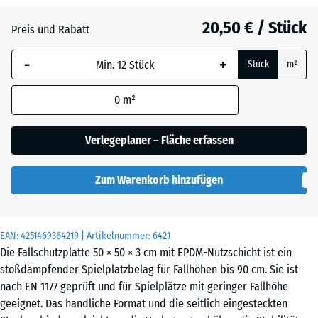
20,50 € / Stück
Atlantik
Preis und Rabatt
-
+
Stück
m²
Dunkelgrauer
- 2,20 €
Granit
0
m²
Verlegeplaner – Fläche erfassen
Englischer
Rasen
Zum Warenkorb hinzufügen
Feuersglut
EAN:
4251469364219
| Artikelnummer:
6421
Die Fallschutzplatte 50 × 50 × 3 cm mit EPDM-Nutzschicht ist ein
stoßdämpfender Spielplatzbelag für Fallhöhen bis 90 cm. Sie ist
Grauer
nach EN 1177 geprüft und für Spielplätze mit geringer Fallhöhe
Granit
geeignet. Das handliche Format und die seitlich eingesteckten