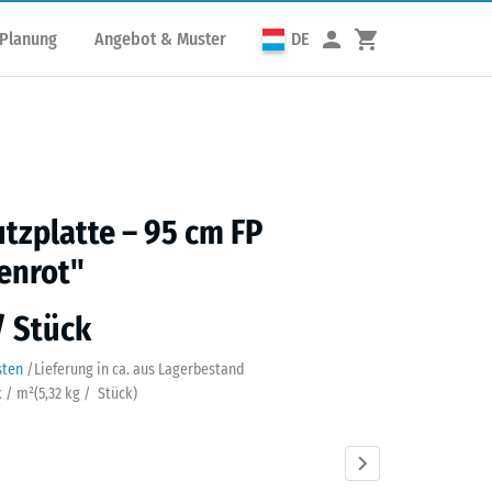
 Planung
Angebot & Muster
DE
utzplatte – 95 cm FP
enrot"
 / Stück
sten
/
Lieferung in ca.
aus Lagerbestand
k / m²
(
5,32
kg
/ Stück)