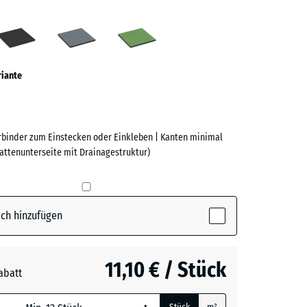
tenrot
Anthrazit
Graphitgrau
Lindgrün
ve)
riante
erbinder zum Einstecken oder Einkleben | Kanten minimal
lattenunterseite mit Drainagestruktur)
e
(active)
rot
ch hinzufügen
t
11,10 € / Stück
abatt
grau
+ 0,40 €