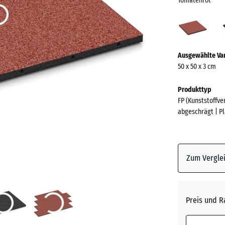
Tomatenrot
Toma
(acti
Mehr
Ausgewählte Va
Informationen
50 x 50 x 3 cm
zu
den
Produkttyp
Farben?
FP (Kunststoffv
abgeschrägt | P
Farbpalett
anzeigen
Tomaten
Zum Verglei
Anthrazi
Preis und R
Graphit