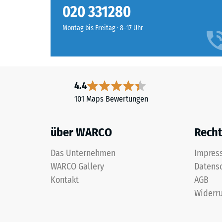
setzt
Rutschfe
020 331280
einen
Abriebf
klaren
Montag bis Freitag · 8–17 Uhr
Farbakzent
Wasserdu
—
Rutschh
das
kräftige,
Wärmedä
4.4
warme
Frostbe
101 Maps Bewertungen
Rot
Druckf
belebt
Spiel-
-
über WARCO
Recht
und
Skale
Sportbereiche
Das Unternehmen
Impres
2
und
WARCO Gallery
Datens
ist
=
Kontakt
AGB
auch
ca.
Widerru
aus
0,75
der
Distanz
mm