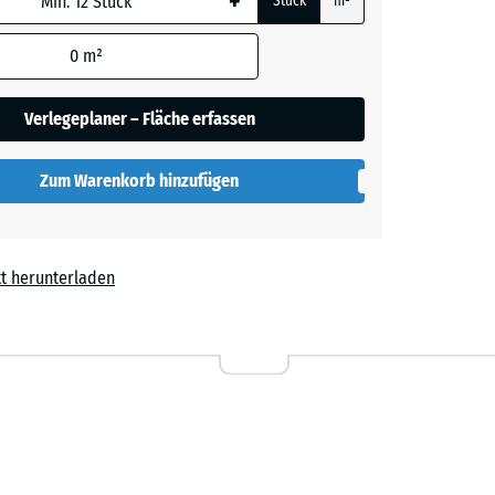
+
Stück
m²
0
m²
n
+ 0,40 €
Verlegeplaner – Fläche erfassen
Zum Warenkorb hinzufügen
t herunterladen