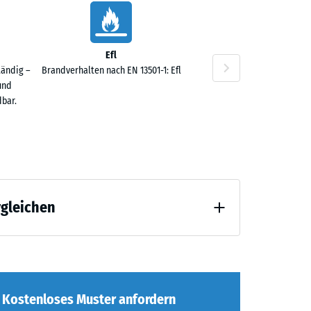
Efl
tändig –
Brandverhalten nach EN 13501-1: Efl
und
bar.
rgleichen
 Entlastung (BS 7188)
Kostenloses Muster anfordern