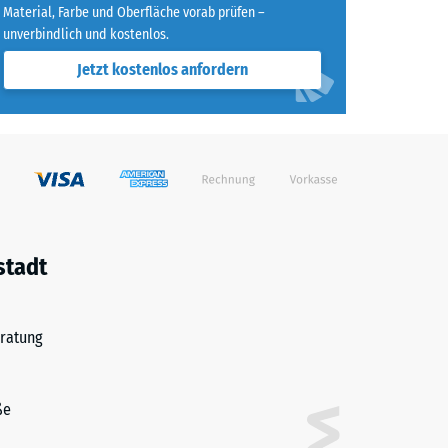
Material, Farbe und Oberfläche vorab prüfen –
unverbindlich und kostenlos.
agend" (BS 7188)
Jetzt kostenlos anfordern
h/m²)
 R10
stadt
ratung
ße