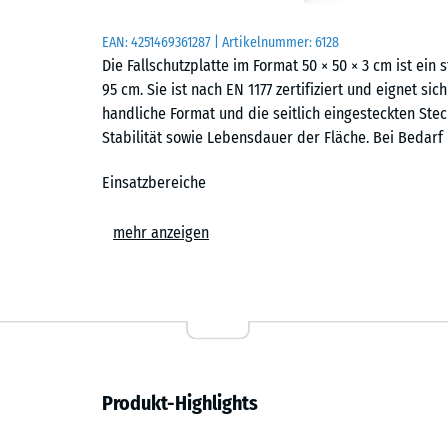
EAN:
4251469361287
| Artikelnummer:
6128
Die Fallschutzplatte im Format 50 × 50 × 3 cm ist ei
95 cm. Sie ist nach EN 1177 zertifiziert und eignet sic
handliche Format und die seitlich eingesteckten Ste
Stabilität sowie Lebensdauer der Fläche. Bei Bedarf 
Einsatzbereiche
Die 3 cm starke Fallschutzplatte wird überall dort ei
mehr anzeigen
Sturzverletzungen geschützt werden sollen. Typische E
niedrige Rutschen, Wippen, Balancierstrecken und a
Kindergärten, Schulen sowie auf öffentlichen und pri
Pflege findet der elastische Bodenbelag Verwendung
Aufbau und Material
Produkt-Highlights
Die Fallschutzplatte besteht aus PU-gebundenem ELT-
und bezeichnet Gummigranulat aus recycelten Fahrzeu