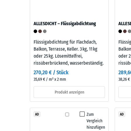
Widerst
der
gegen
Gruppe
punktuel
der
ALLESDICHT – Flüssigabdichtung
ALLESD
Belastun
Polyolefine.
Sie
Für
gibt
die
Flüssigabdichtung für Flachdach,
Flüssi
an,
Herstellung
Balkon, Terrasse, Keller. 3 kg, 11 kg
Balkon,
in
der
oder 25 kg. Lösemittelfrei,
oder 2
welchem
Klickfliesen
rissüberbrückend, wasserbeständig.
rissüb
Maße
wird
270,20 € / Stück
289,6
der
reines
35,69 € / m² x 2 mm
38,26 €
Werkstof
Polypropylen
unter
verwendet.
Produkt anzeigen
der
Das
Einwirku
Material
einer
enthält
Zum
AD
AD
definier
keine
Vergleich
Kraft
Weichmacher
hinzufügen