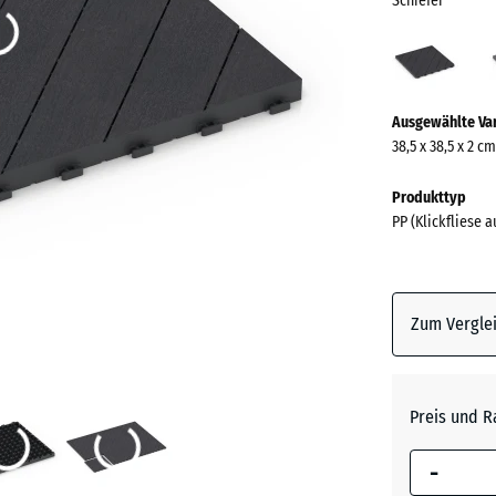
Schiefer
Schie
(acti
Mehr
Ausgewählte Va
Informationen
38,5 x 38,5 x 2 cm
zu
den
Produkttyp
Farben?
PP (Klickfliese 
Farbpalett
anzeigen
Zum Verglei
Schiefer
Silberg
Preis und R
-
Vanille