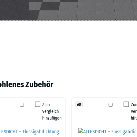
en
stung
ohlenes Zubehör
Zum
Zu
AD
tigkeit
Vergleich
Ver
hinzufügen
hin
fes
bt