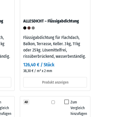
ng
ALLESDICHT – Flüssigabdichtung
ch,
Flüssigabdichtung für Flachdach,
 kg
Balkon, Terrasse, Keller. 3 kg, 11 kg
oder 25 kg. Lösemittelfrei,
ändig.
rissüberbrückend, wasserbeständig.
126,40 € / Stück
38,30 € / m² x 2 mm
Produkt anzeigen
m
Zum
AD
gleich
Vergleich
zufügen
hinzufügen