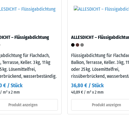
.
tiefe
ICHT – Flüssigabdichtung
ALLESDICHT – Flüssigabdichtu
gabdichtung für Flachdach,
Flüssigabdichtung für Flachda
tigkeit
 Terrasse, Keller. 3 kg, 11 kg
Balkon, Terrasse, Keller. 3 kg, 11
5 kg. Lösemittelfrei,
oder 25 kg. Lösemittelfrei,
erbrückend, wasserbeständig.
rissüberbrückend, wasserbest
0 € / Stück
36,80 € / Stück
tiefe
 / m² x 2 mm
40,89 € / m² x 2 mm
Produkt anzeigen
Produkt anzeigen
e
ndsfähigkeit
er