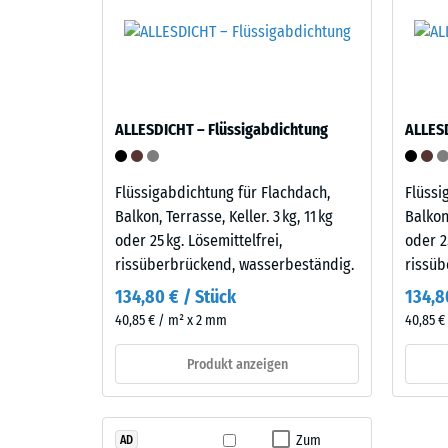
nachgibt
und
Eine
ist
geringe
gegenüber
Eindring
vielen
weist
verdünnten
auf
Säuren,
ALLESDICHT – Flüssigabdichtung
ALLESD
eine
Laugen,
hohe
Salzlösungen
Flüssigabdichtung für Flachdach,
Flüssi
Druckfes
sowie
Balkon, Terrasse, Keller. 3 kg, 11 kg
Balkon,
hin,
gegenüber
oder 25 kg. Lösemittelfrei,
oder 2
während
Urin
rissüberbrückend, wasserbeständig.
rissüb
eine
beständig.
größere
Die
134,80 € / Stück
134,8
Eindring
geschlossene,
40,85 € / m² x 2 mm
40,85 €
auf
wasserabweisende
eine
Oberfläche
Produkt anzeigen
geringer
nimmt
Widersta
kaum
gegenüb
Schmutz
Zum
AD