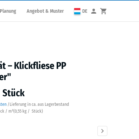
 Planung
Angebot & Muster
DE
ät – Klickfliese PP
er"
/ Stück
sten
/
Lieferung in ca.
aus Lagerbestand
ück / m²
(
0,55
kg
/ Stück)