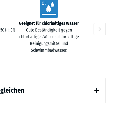
Geeignet für chlorhaltiges Wasser
01-1: Efl
Gute Beständigkeit gegen
chlorhaltiges Wasser, chlorhaltige
Reinigungsmittel und
Schwimmbadwasser.
rgleichen
tlastung (BS 7188)
ichnet" (BS 7188)