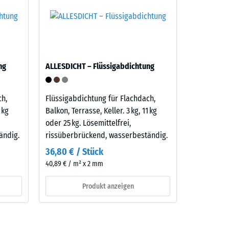
ng
ALLESDICHT – Flüssigabdichtung
ch,
Flüssigabdichtung für Flachdach,
 kg
Balkon, Terrasse, Keller. 3 kg, 11 kg
oder 25 kg. Lösemittelfrei,
ändig.
rissüberbrückend, wasserbeständig.
36,80 € / Stück
40,89 € / m² x 2 mm
Produkt anzeigen