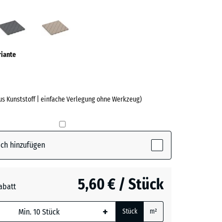
fer
Silbergrau
Vanille
ve)
riante
aus Kunststoff | einfache Verlegung ohne Werkzeug)
e
ch hinzufügen
(active)
5,60 € / Stück
rau
abatt
+
Stück
m²