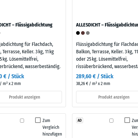
and
le
ICHT – Flüssigabdichtung
ALLESDICHT – Flüssigabdichtu
gen.
gabdichtung für Flachdach,
Flüssigabdichtung für Flachda
 Terrasse, Keller. 3 kg, 11 kg
Balkon, Terrasse, Keller. 3 kg, 11
5 kg. Lösemittelfrei,
oder 25 kg. Lösemittelfrei,
erbrückend, wasserbeständig.
rissüberbrückend, wasserbest
0 € / Stück
289,60 € / Stück
 / m² x 2 mm
38,26 € / m² x 2 mm
f
Produkt anzeigen
Produkt anzeigen
ng
Zum
Zu
AD
ten
Vergleich
Ver
hinzufügen
hin