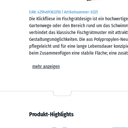
EAN:
4251469363250
| Artikelnummer:
6325
Die Klickfliese im Fischgrätdesign ist ein hochwerti
Gartenwege oder den Bereich rund um das Schwimm
verbindet das klassische Fischgrätmuster mit attrakt
Gestaltungsmöglichkeiten. Die aus Polypropylen-Neuma
pflegeleicht und für eine lange Lebensdauer konzipie
beim Zusammenfügen eine stabile Fläche; eine zusätz
Komfort
mehr anzeigen
Der Terrassenbelag aus PP-Klickfliesen wird von Ki
angenommen. Niederschlagswasser wird konstruktiv a
hinterlüftete Konstruktion reduziert die Wärmeaufn
Langlebige Konstruktion
Produkt-Highlights
Die Platten bestehen aus reinem Polypropylen-Neuma
Ende ihrer Nutzungsdauer sind sie recyclingfähig. D