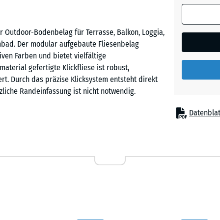
ger Outdoor-Bodenbelag für Terrasse, Balkon, Loggia,
bad. Der modular aufgebaute Fliesenbelag
iven Farben und bietet vielfältige
terial gefertigte Klickfliese ist robust,
rt. Durch das präzise Klicksystem entsteht direkt
liche Randeinfassung ist nicht notwendig.
Datenblat
ndern zum Spielen und von Haustieren zum Dösen gut
bgeleitet, sodass die Fläche zügig abtrocknet. Die
ahme im Sommer und verhindert einen Hitzestau.
terial mit definierten Materialeigenschaften. Am
er Plattenbelag ist UV-beständig und