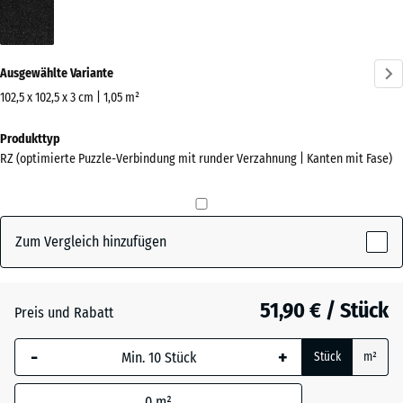
Anthrazit
(active)
Ausgewählte Variante
102,5 x 102,5 x 3 cm | 1,05 m²
Abmessungen
Produkttyp
für
RZ (optimierte Puzzle-Verbindung mit runder Verzahnung | Kanten mit Fase)
den
Versand
1100
x
Zum Vergleich hinzufügen
1100
x
30
51,90 € / Stück
Preis und Rabatt
mm
-
+
Die gewählte, blau
Stück
m²
umrandete
Abmessung wird
0
m²