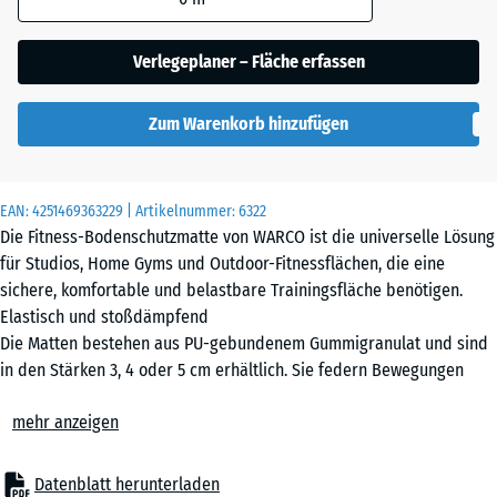
(sofern in den
Produktdaten nicht
Verlegeplaner – Fläche erfassen
anders angegeben)
für die
Zum Warenkorb hinzufügen
Bedarfsberechnung
verwendet.
102,5
EAN:
4251469363229
| Artikelnummer:
6322
x
Die Fitness-Bodenschutzmatte von WARCO ist die universelle Lösung
102,5
für Studios, Home Gyms und Outdoor-Fitnessflächen, die eine
x 3
sichere, komfortable und belastbare Trainingsfläche benötigen.
cm |
Elastisch und stoßdämpfend
1,05
Die Matten bestehen aus PU-gebundenem Gummigranulat und sind
m²
in den Stärken 3, 4 oder 5 cm erhältlich. Sie federn Bewegungen
zuverlässig ab, reduzieren Vibrationen und mindern Geräusche.
mehr anzeigen
Gelenke, Sehnen und Bänder werden spürbar entlastet, während
102,5
der Untergrund zuverlässig geschützt wird.
x
Geformte Puzzleverzahnung mit Fase
Datenblatt herunterladen