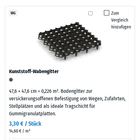
7188)
kein
Schwarzton
Produkt
Scheinbare
fügt
Zum
WG
für
Dichte -
Vergleich
sich
den
Skalenwert
hinzufügen
unauffällig
3 = 840 bis
Produktvergleich
in
900 kg/m³
ausgewählt.
moderne
Außenanlagen
Stoß-, Schwingungs-
und
und
Trittschalldämmung
industriell
Kunststoff-Wabengitter
– Skalenwert 2 =
geprägte
angenehme
Bereiche
Dämpfung
ein.
47,6 × 47,6 cm = 0,226 m². Bodengitter zur
Rutschfestigkeit Klasse
versickerungsoffenen Befestigung von Wegen, Zufahrten,
DS (EN 14041) -
Stellplätzen und als ideale Tragschicht für
Material
Skalenwert 2 =
Gummigranulatplatten.
–
Gleitreibungskoeffizient
Bestandteile
3,30 € / Stück
ca. 0,38
und
14,60 € / m²
Abriebfestigkeit
Aufbau