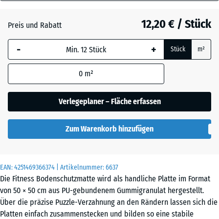
30
Grasgrün
+ 1,20 €
mm
12,20 € / Stück
Preis und Rabatt
Die gewählte, blau
Schiefergrau
+ 0,60 €
-
+
Stück
m²
umrandete
Abmessung wird
0
m²
(sofern in den
Ziegelrot
+ 0,60 €
Produktdaten nicht
anders angegeben)
Verlegeplaner – Fläche erfassen
für die
Bedarfsberechnung
Zum Warenkorb hinzufügen
verwendet.
50
x
EAN:
4251469366374
| Artikelnummer:
6637
50
Die Fitness Bodenschutzmatte wird als handliche Platte im Format
x 3
von 50 × 50 cm aus PU-gebundenem Gummigranulat hergestellt.
cm
Über die präzise Puzzle-Verzahnung an den Rändern lassen sich die
|
Platten einfach zusammenstecken und bilden so eine stabile