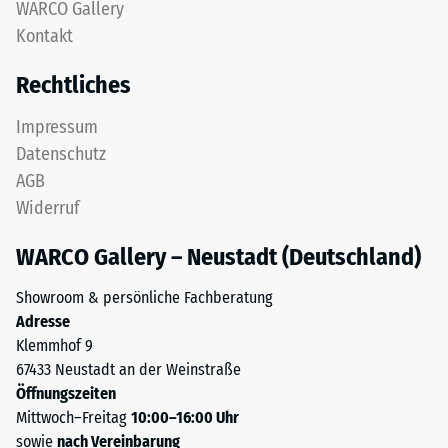
WARCO Gallery
obere
nach
Kontakt
Nutzschicht
24
aus
Rechtliches
feinem
Stunden
ELT-
Entlastung
Impressum
Granulat
Datenschutz
(BS
bildet
AGB
eine
7188)
Widerruf
abriebfeste,
rutschhemmende
WARCO Gallery – Neustadt (Deutschland)
Oberfläche.
Die
/ 5
Showroom & persönliche Fachberatung
untere
Adresse
Schicht
Klemmhof 9
aus
67433 Neustadt an der Weinstraße
gröberem
Öffnungszeiten
ELT-
Die
Mittwoch–Freitag
10:00–16:00 Uhr
Granulat
Druckfestigkeit
sowie
nach Vereinbarung