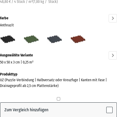
48,80 € / 4 Stück / m²
(
7,00
kg
/ Stück)
Farbe
Anthrazit
Anthrazit
Grasgrün
Schiefergrau
Ziegelrot
(active)
Mehr
Ausgewählte Variante
Informationen
zu
50 x 50 x 3 cm | 0,25 m²
den
Abmessungen
Produkttyp
Farben?
für
UZ (Puzzle-Verbindung | Halbversatz oder Kreuzfuge | Kanten mit Fase |
den
Farbpalette
Drainageprofil ab 2,5 cm Plattenstärke)
Versand
anzeigen
540
(active)
Anthrazit
x
540
Zum Vergleich hinzufügen
x