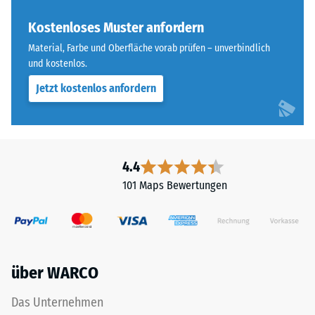
ELT
Wärmedämmung -
steht
Kostenloses Muster anfordern
Skalenwert 3 =
für
Wärmeleitfähigkeit
Material, Farbe und Oberfläche vorab prüfen – unverbindlich
„End
ca. 0,11 W/(m·K)
und kostenlos.
of
Frostbeständig
Jetzt kostenlos anfordern
Life
Tyres"
Druckfestigkeit
und
-
bezeichnet
Skalenwert
Gummigranulat,
4.4
das
3
101 Maps Bewertungen
aus
=
dem
ca.
Recycling
von
0,5
Altreifen
mm
über WARCO
gewonnen
verbleibende
wird.
Das Unternehmen
Die
Eindellung