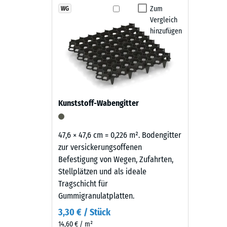
Produkten
Zum
WG
Rutschfe
Vergleich
in
Abriebf
hinzufügen
Schiefergrau
wird
Wasserdu
schwarzes
Rutschh
Gummigranulat
aus
Wärmedä
der
Frostbe
Kunststoff-Wabengitter
Reifenverwertung
Druckf
mit
einem
-
47,6 × 47,6 cm = 0,226 m². Bodengitter
schiefergrau
zur versickerungsoffenen
Skale
pigmentierten
Befestigung von Wegen, Zufahrten,
3
Bindemittel
Stellplätzen und als ideale
gleichmäßig
=
Tragschicht für
umhüllt.
Gummigranulatplatten.
ca.
Der
3,30 € / Stück
0,5
Farbton
14,60 € / m²