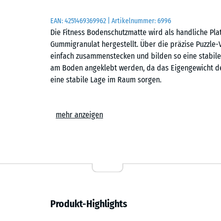
EAN:
4251469369962
| Artikelnummer:
6996
Die Fitness Bodenschutzmatte wird als handliche Pl
Gummigranulat hergestellt. Über die präzise Puzzle-
einfach zusammenstecken und bilden so eine stabile 
am Boden angeklebt werden, da das Eigengewicht de
eine stabile Lage im Raum sorgen.
Einfache Verlegung
mehr anzeigen
Die Puzzle-Verzahnung ermöglicht den schnellen Aufb
kann im Schachbrettmuster oder im Halbversatz erfo
auf einem tragfähigen Untergrund verlegt werden – n
Trainingsfläche lässt sich jederzeit erweitern, umge
Schutz für Gebäude und Geräte
Produkt-Highlights
Die elastische Struktur der Matten schützt den Un
von Fitnessgeräten oder Stöße von Gewichten. Beim 