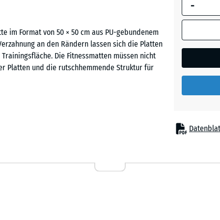
-
umrandete
Abmessung
(sofern in 
atte im Format von 50 × 50 cm aus PU-gebundenem
Ziegelro
Produktdat
Verzahnung an den Rändern lassen sich die Platten
anders an
Trainingsfläche. Die Fitnessmatten müssen nicht
für die
r Platten und die rutschhemmende Struktur für
Bedarfsbe
verwendet.
50
x
au einer sicheren Trainingsfläche. Die Verlegung
Datenblat
50
lgen. Die Fitness-Bodenschutzmatten können direkt
x 4
icht nur in Gebäuden, sondern auch im Freien. Die
cm
stalten oder bei Bedarf wieder abbauen.
|
0,25
m²
tergrund vor Beschädigungen durch Schwingungen
Absetzen oder Abwerfen leichter Hanteln wird der