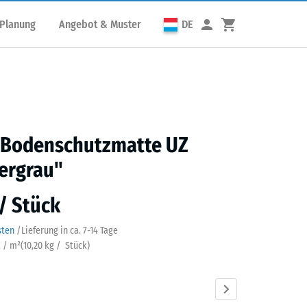
 Planung
Angebot & Muster
DE
s Bodenschutzmatte UZ
ergrau"
 / Stück
sten
/
Lieferung in ca.
7-14 Tage
k / m²
(
10,20
kg
/ Stück)