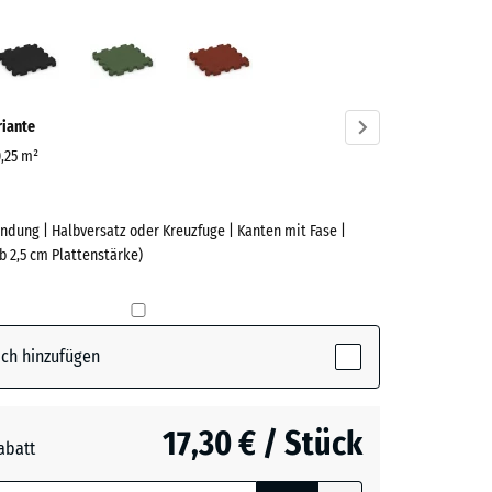
fergrau
Anthrazit
Grasgrün
Ziegelrot
ve)
riante
0,25 m²
ndung | Halbversatz oder Kreuzfuge | Kanten mit Fase |
e
b 2,5 cm Plattenstärke)
(active)
rgrau
ch hinzufügen
t
- 0,60 €
17,30 € / Stück
abatt
e, blau
n
+ 0,60 €