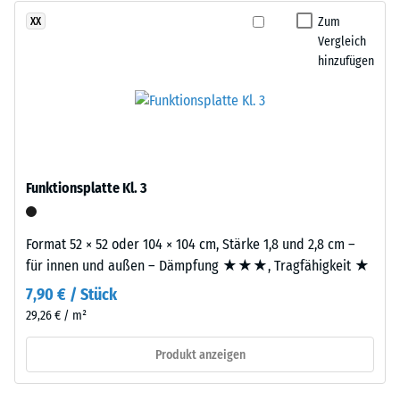
nach
eine
Zum
XX
24
gleichmäßige,
Vergleich
Stunden
hinzufügen
fein
Entlastung
strukturierte
und
(BS
verdichtete
7188)
Oberfläche.
Für
Funktionsplatte Kl. 3
schwarze
bzw.
anthrazitfarbene
/ 5
Format 52 × 52 oder 104 × 104 cm, Stärke 1,8 und 2,8 cm –
Produkte
für innen und außen – Dämpfung ★★★, Tragfähigkeit ★
wird
7,90 € / Stück
ein
29,26 € / m²
farbloses,
Die
für
Druckfestigkeit
Produkt anzeigen
farbige
eines
Varianten
Werkstoffes