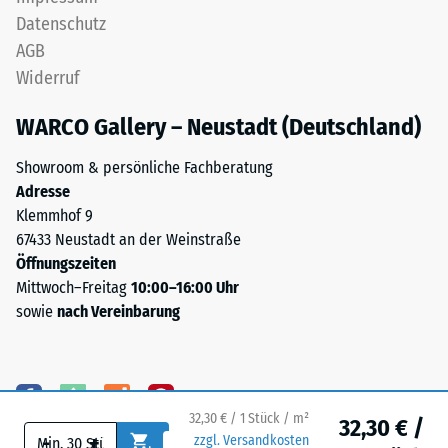
Fläche
Stunden
Datenschutz
ist
gemessen,
AGB
bei
um
dieser
Widerruf
die
Ausführung
bleibende
WARCO Gallery – Neustadt (Deutschland)
nicht
Verformung
vorgesehen;
zu
Showroom & persönliche Fachberatung
ist
bestimmen.
Adresse
eine
Zusätzlich
Klemmhof 9
Entwässerung
wird
67433 Neustadt an der Weinstraße
erforderlich,
überprüft,
Öffnungszeiten
muss
ob
Mittwoch–Freitag
10:00–16:00 Uhr
sie
das
sowie
nach Vereinbarung
durch
Material
geeignete
um
bauliche
die
Maßnahmen
Belastungsstelle
sichergestellt
32,30 € / 1 Stück / m²
32,30 € /
herum
werden.
-
+
zzgl. Versandkosten