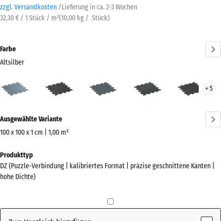
zzgl. Versandkosten
/
Lieferung in ca.
2-3 Wochen
32,30 € / 1 Stück / m²
(
10,00
kg
/ Stück)
Farbe
Altsilber
Altsilber
Anthrazit
Farngrün
Leicht
Leic
+ 5
(active)
Blau
Gelb
Gesprenkelt
Gesp
Mehr
Ausgewählte Variante
Informationen
zu
100 x 100 x 1 cm | 1,00 m²
den
Abmessungen
Produkttyp
Farben?
für
DZ (Puzzle-Verbindung | kalibriertes Format | präzise geschnittene Kanten |
den
Farbpalette
hohe Dichte)
Versand
anzeigen
1060
(active)
Altsilber
x
1060