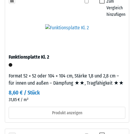
definierten
Zum
XX
präzise
Vergleich
Kraft
aus
hinzufügen
nachgibt.
einem
Eine
größeren
geringe
Format
Eindringtiefe
geschnitten,
weist
wobei
auf
die
Funktionsplatte Kl. 2
eine
Puzzleverzahnung
hohe
an
Druckfestigkeit
den
Format 52 × 52 oder 104 × 104 cm, Stärke 1,8 und 2,8 cm –
hin,
Rändern
für innen und außen – Dämpfung ★★, Tragfähigkeit ★★
während
entsteht.
8,60 € / Stück
eine
Jede
31,85 € / m²
größere
Seite
Eindringtiefe
kann
Produkt anzeigen
auf
an
eine
jede
geringere
Seite