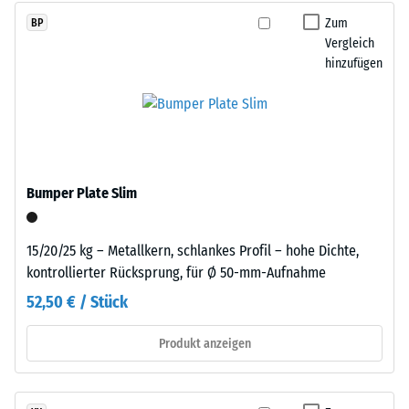
ein
beschreibt
Zum
BP
pigmentiertes
seinen
Vergleich
Bindemittel
Widerstand
hinzufügen
verwendet.
gegen
punktuelle
Einbau
Belastungen.
–
Sie
Verarbeitung
gibt
–
Bumper Plate Slim
an,
Montage
in
welchem
15/20/25 kg – Metallkern, schlankes Profil – hohe Dichte,
Maße
kontrollierter Rücksprung, für Ø 50-mm-Aufnahme
der
52,50 € / Stück
Werkstoff
unter
Produkt anzeigen
der
Die
Einwirkung
Platten
einer
werden