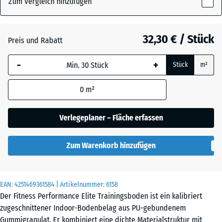
Zum Vergleich hinzufügen
x
10
Anthrazit
- 6,20 €
mm
32,30 € / Stück
Preis und Rabatt
Die gewählte, blau
Farngrün
-
+
Stück
m²
umrandete
Abmessung wird
0
m²
(sofern in den
Leicht Blau
Produktdaten nicht
- 1,70 €
Gesprenkelt
anders angegeben)
Verlegeplaner – Fläche erfassen
für die
Bedarfsberechnung
Leicht Gelb
Zum Warenkorb hinzufügen
verwendet.
- 1,70 €
Gesprenkelt
100
x
EAN:
4251469361584
| Artikelnummer:
6158
100
Leicht Grau
Der Fitness Performance Elite Trainingsboden ist ein kalibriert
- 1,70 €
x 1
Gesprenkelt
zugeschnittener Indoor-Bodenbelag aus PU-gebundenem
cm
Gummigranulat. Er kombiniert eine dichte Materialstruktur mit