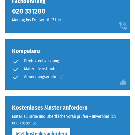
Fachberatung
von
Platten
100
020 331280
kaum
mm²
zu
Montag bis Freitag · 8–17 Uhr
(entspricht
erkennen,
1
die
cm²)
Oberfläche
mit
wirkt
Kompetenz
einer
durchgehend
Kraft
Produktentwicklung
und
von
einheitlich.
Materialverständnis
1000
Anwendungserfahrung
N
Struktur
(ca.
der
105
Bodenseite
kg)
Kostenloses Muster anfordern
auf
Material, Farbe und Oberfläche vorab prüfen – unverbindlich
eine
und kostenlos.
Materialprobe
gedrückt.
Die
Jetzt kostenlos anfordern