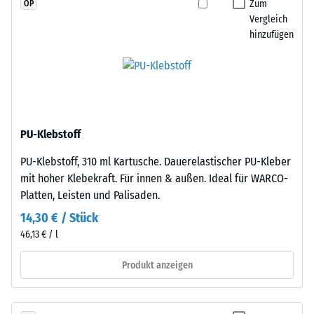
Zum
OP
Widerstandsfähigkeit
einer
Vergleich
gegenüber
anderen
hinzufügen
Punktbelastungen
Platte
hinweist.
angelegt
Punktbelastungen
werden.
entstehen
Die
z.
Verzahnung
B.
greift
PU-Klebstoff
durch
passgenau
Schuhe
PU-Klebstoff, 310 ml Kartusche. Dauerelastischer PU-Kleber
ineinander
mit
mit hoher Klebekraft. Für innen & außen. Ideal für WARCO-
und
hohen
Platten, Leisten und Palisaden.
bildet
Absätzen,
eine
14,30 € / Stück
Möbelbeine,
feste,
46,13 € / l
Pflanzkübel
lagestabile
auf
Produkt anzeigen
Verbindung.
Rollen
Da
oder
die
Gerätefüße.