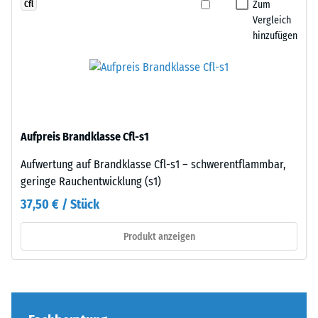
Kanten
Zum
Cfl
Zur
rechtwinklig
Vergleich
Bestimmung
hinzufügen
geschnitten
der
sind
Druckfestigkeit
–
wird
ohne
das
Fase
Prüfverfahren
–
nach
Aufpreis Brandklasse Cfl-s1
entsteht
BS
lediglich
Aufwertung auf Brandklasse Cfl-s1 – schwerentflammbar,
7188:1998
eine
geringe Rauchentwicklung (s1)
angewendet.
kaum
Dabei
37,50 € / Stück
sichtbare
wird
Haarfuge.
ein
Produkt anzeigen
Bei
Prüfkörper
gleichem
mit
Farbdesign
einer
sind
Fläche
die