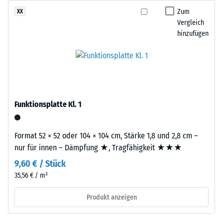
gelangen. Alle Lagen werden lose übereinander verlegt. Ein
ELT
Zum
XX
Wärmedämmung -
Nachweis nach DIN 4109 gilt für den vollständigen
steht
Vergleich
Skalenwert 2 =
Bauteilaufbau samt Übertragungswegen, nicht für eine einzelne
für
hinzufügen
Wärmeleitfähigkeit
Platte.
„End
ca. 0,12 W/(m·K)
of
Druckfestigkeit
Life
-
Tyres“
–
Skalenwert
das
Funktionsplatte Kl. 1
5
Granulat
=
stammt
Format 52 × 52 oder 104 × 104 cm, Stärke 1,8 und 2,8 cm –
aus
ca.
nur für innen – Dämpfung ★, Tragfähigkeit ★★★
dem
0
Recycling
9,60 € / Stück
mm
von
35,56 € / m²
Altreifen.
verbleibende
Produkt anzeigen
Daraus
Eindellung
ergibt
sich