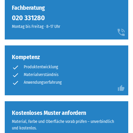
noch
Fachberatung
kein
020 331280
Produkt
für
Montag bis Freitag · 8–17 Uhr
den
Produktvergleich
ausgewählt.
Kompetenz
Produktentwicklung
Materialverständnis
Anwendungserfahrung
Kostenloses Muster anfordern
Material, Farbe und Oberfläche vorab prüfen – unverbindlich
und kostenlos.