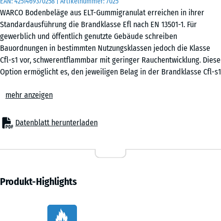
EAN:
4251469370258
| Artikelnummer:
7025
verwendet.
WARCO Bodenbeläge aus ELT-Gummigranulat erreichen in ihrer
Standardausführung die Brandklasse Efl nach EN 13501-1. Für
DZ
gewerblich und öffentlich genutzte Gebäude schreiben
2
Bauordnungen in bestimmten Nutzungsklassen jedoch die Klasse
cm
Cfl-s1 vor, schwerentflammbar mit geringer Rauchentwicklung. Diese
Option ermöglicht es, den jeweiligen Belag in der Brandklasse Cfl-s1
zu bestellen.
DZ
mehr anzeigen
Brandschutzvorgaben der Bauordnung
1
+ 12,40 €
Bestimmte Nutzungsklassen sowie Flucht- und Rettungswege
cm
unterliegen Brandschutzvorgaben, die über die Klasse Efl
Datenblatt herunterladen
hinausgehen. Das betrifft unter anderem Veranstaltungshallen,
gewerbliche Fitnessbereiche, Schulen und Bildungseinrichtungen
DZ
sowie Kinderspielhallen und Indoor-Spielanlagen. Welche Klasse im
1,5
- 1,30 €
konkreten Vorhaben vorgeschrieben ist, legt der zuständige
cm
Brandschutzplaner oder Architekt auf Grundlage der geltenden
Produkt-Highlights
Bauordnung fest.
Schwerentflammbar durch Beimischung
ED
Vorteile
Der Wechsel von Efl auf Cfl-s1 wird durch einen Zuschlagstoff
2
+ 13,40 €