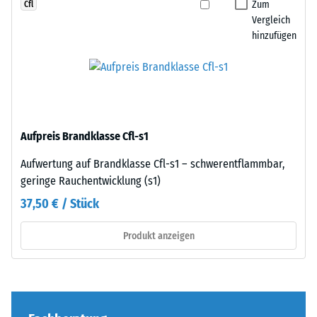
Da
Zum
Cfl
Zur
die
Vergleich
Bestimmung
hinzufügen
Kanten
der
rechtwinklig
Druckfestigkeit
geschnitten
wird
sind
das
–
Prüfverfahren
ohne
nach
Aufpreis Brandklasse Cfl-s1
Fase
BS
–
Aufwertung auf Brandklasse Cfl-s1 – schwerentflammbar,
7188:1998
entsteht
geringe Rauchentwicklung (s1)
angewendet.
lediglich
Dabei
37,50 € / Stück
eine
wird
kaum
ein
Produkt anzeigen
sichtbare
Prüfkörper
Haarfuge.
mit
Bei
einer
gleichem
Fläche
Farbdesign