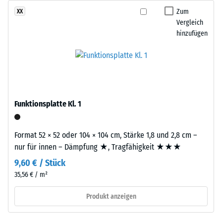
gelangen. Alle Lagen werden lose übereinander verlegt. Ein
Die
Zum
XX
Wärmedämmung -
Nachweis nach DIN 4109 gilt für den vollständigen
Abkürzung
Vergleich
Skalenwert 2 =
Bauteilaufbau samt Übertragungswegen, nicht für eine einzelne
ELT
hinzufügen
Wärmeleitfähigkeit
Platte.
steht
ca. 0,12 W/(m·K)
für
Druckfestigkeit
„End
-
of
Life
Skalenwert
Tyres“
Funktionsplatte Kl. 1
5
–
=
das
Format 52 × 52 oder 104 × 104 cm, Stärke 1,8 und 2,8 cm –
Granulat
ca.
nur für innen – Dämpfung ★, Tragfähigkeit ★★★
stammt
0
aus
9,60 € / Stück
mm
dem
35,56 € / m²
Recycling
verbleibende
Produkt anzeigen
von
Eindellung
Altreifen.
Daraus