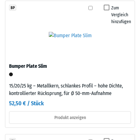
farbige
beschreibt
Zum
BP
Varianten
seinen
Vergleich
ein
Widerstand
hinzufügen
pigmentiertes
gegen
Bindemittel
punktuelle
verwendet.
Belastungen.
Sie
Einbau
gibt
–
Bumper Plate Slim
an,
Verarbeitung
in
–
welchem
15/20/25 kg – Metallkern, schlankes Profil – hohe Dichte,
Montage
Maße
kontrollierter Rücksprung, für Ø 50-mm-Aufnahme
der
52,50 € / Stück
Werkstoff
unter
Produkt anzeigen
der
Einwirkung
einer
Die