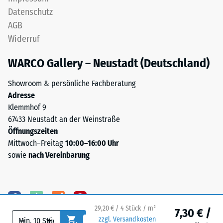
unter
Stunden
Datenschutz
der
gemessen,
AGB
Fläche
um
ist
Widerruf
die
bei
bleibende
WARCO Gallery – Neustadt (Deutschland)
dieser
Verformung
Ausführung
zu
Showroom & persönliche Fachberatung
nicht
bestimmen.
Adresse
vorgesehen;
Zusätzlich
Klemmhof 9
ist
wird
67433 Neustadt an der Weinstraße
eine
überprüft,
Öffnungszeiten
Entwässerung
ob
Mittwoch–Freitag
10:00–16:00 Uhr
erforderlich,
das
sowie
nach Vereinbarung
muss
Material
sie
um
durch
die
geeignete
Belastungsstelle
bauliche
29,20 € / 4 Stück / m²
7,30 € /
herum
Maßnahmen
-
+
zzgl. Versandkosten