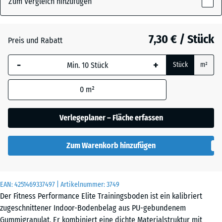
Zum Vergleich hinzufügen
x
10
Altsilber
+ 1,50 €
mm
7,30 € / Stück
Preis und Rabatt
Die gewählte, blau
-
+
Farngrün
+ 1,50 €
Stück
m²
umrandete
Abmessung wird
0
m²
(sofern in den
Produktdaten nicht
Leicht Blau
anders angegeben)
+ 1,10 €
Verlegeplaner – Fläche erfassen
Gesprenkelt
für die
Bedarfsberechnung
Zum Warenkorb hinzufügen
verwendet.
50
Leicht Gelb
+ 1,10 €
x
Gesprenkelt
EAN:
4251469337497
| Artikelnummer:
3749
50
Der Fitness Performance Elite Trainingsboden ist ein kalibriert
x 1
zugeschnittener Indoor-Bodenbelag aus PU-gebundenem
cm
Gummigranulat. Er kombiniert eine dichte Materialstruktur mit