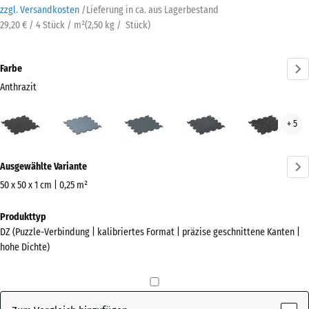
zzgl. Versandkosten
/
Lieferung in ca.
aus Lagerbestand
29,20 € / 4 Stück / m²
(
2,50
kg
/ Stück)
Farbe
Anthrazit
Anthrazit
Altsilber
Farngrün
Leicht
Leic
+ 5
(active)
Blau
Gelb
Gesprenkelt
Gesp
Mehr
Ausgewählte Variante
Informationen
zu
50 x 50 x 1 cm | 0,25 m²
den
Abmessungen
Produkttyp
Farben?
für
DZ (Puzzle-Verbindung | kalibriertes Format | präzise geschnittene Kanten |
den
Farbpalette
hohe Dichte)
Versand
anzeigen
530
(active)
Anthrazit
x
530