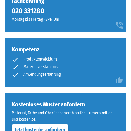
Fachberatung
von
sind
100
020 331280
die
mm²
Platten
Montag bis Freitag · 8–17 Uhr
(entspricht
kaum
1
zu
cm²)
erkennen,
mit
die
Kompetenz
einer
Oberfläche
Kraft
Produktentwicklung
wirkt
von
durchgehend
Materialverständnis
1000
und
Anwendungserfahrung
N
einheitlich.
(ca.
105
Struktur
kg)
Kostenloses Muster anfordern
der
auf
Bodenseite
Material, Farbe und Oberfläche vorab prüfen – unverbindlich
eine
und kostenlos.
Materialprobe
gedrückt.
Jetzt kostenlos anfordern