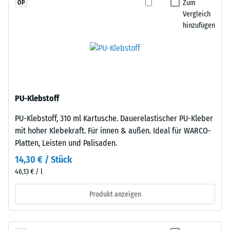
Zum
OP
Widerstandsfähigkeit
jede
Vergleich
gegenüber
Seite
hinzufügen
Punktbelastungen
einer
hinweist.
anderen
Punktbelastungen
Platte
entstehen
angelegt
z.
werden.
B.
Die
PU-Klebstoff
durch
Verzahnung
Schuhe
PU-Klebstoff, 310 ml Kartusche. Dauerelastischer PU-Kleber
greift
mit
mit hoher Klebekraft. Für innen & außen. Ideal für WARCO-
passgenau
hohen
Platten, Leisten und Palisaden.
ineinander
Absätzen,
und
14,30 € / Stück
Möbelbeine,
bildet
46,13 € / l
Pflanzkübel
eine
auf
Produkt anzeigen
feste,
Rollen
lagestabile
oder
Verbindung.
Gerätefüße.