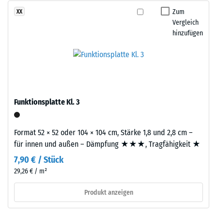
nach
ergibt
Zum
XX
24
sich
Vergleich
Stunden
hinzufügen
eine
Entlastung
gleichmäßige,
fein
(BS
strukturierte
7188)
und
verdichtete
Funktionsplatte Kl. 3
Oberfläche.
Für
schwarze
/ 5
Format 52 × 52 oder 104 × 104 cm, Stärke 1,8 und 2,8 cm –
bzw.
für innen und außen – Dämpfung ★★★, Tragfähigkeit ★
anthrazitfarbene
7,90 € / Stück
Produkte
29,26 € / m²
wird
Die
ein
Druckfestigkeit
Produkt anzeigen
farbloses,
eines
für
Werkstoffes