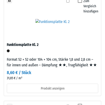
definierten
Zum
XX
Platten
Vergleich
Kraft
werden
hinzufügen
nachgibt.
präzise
Eine
aus
geringe
einem
Eindringtiefe
größeren
weist
Format
auf
geschnitten,
Funktionsplatte Kl. 2
eine
wobei
hohe
die
Druckfestigkeit
Puzzleverzahnung
Format 52 × 52 oder 104 × 104 cm, Stärke 1,8 und 2,8 cm –
hin,
an
für innen und außen – Dämpfung ★★, Tragfähigkeit ★★
während
den
8,60 € / Stück
eine
Rändern
31,85 € / m²
größere
entsteht.
Eindringtiefe
Jede
Produkt anzeigen
auf
Seite
eine
kann
geringere
an