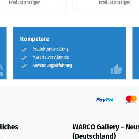
Produkt anzeigen
Produkt anzeigen
ng
ten
Kompetenz
.
Produktentwicklung
Materialverständnis
Anwendungserfahrung
tiefe
tigkeit
liches
WARCO Gallery – Neu
(Deutschland)