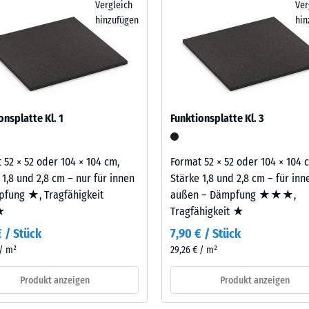
Vergleich
Ver
wird zunächst eine Tragschicht angelegt. Bewährt haben sich dafür
n. Bei höheren Anforderungen können eine oder mehrere Funktionspl
hinzufügen
hin
ngitter. Sie verringern den Aufwand deutlich und verbessern die
eibende
n Gewichten aufnehmen und die Übertragung in den Untergrund weit
llung
t vor allem in Fitnessräumen über bewohnten Geschossen infrage, e
sofern Schwingungen über angebundene Bauteile in genutzte Räume
legt. Ein Nachweis nach DIN 4109 gilt für den vollständigen Bauteil
latte.
en
onsplatte Kl. 1
Funktionsplatte Kl. 3
stung
 52 × 52 oder 104 × 104 cm,
Format 52 × 52 oder 104 × 104 
 1,8 und 2,8 cm – nur für innen
Stärke 1,8 und 2,8 cm – für in
fung ★, Tragfähigkeit
außen – Dämpfung ★★★,
★
Tragfähigkeit ★
€ / Stück
7,90 € / Stück
 / m²
29,26 € / m²
Produkt anzeigen
Produkt anzeigen