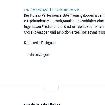
EAN:
4251469337541
| Artikelnummer:
3754
Der Fitness Performance Elite Trainingsboden ist ei
PU-gebundenem Gummigranulat. Er kombiniert eine d
fugenlosen Flächenbild und ist auf den dauerhaften E
CrossFit-Anlagen und ambitionierten Homegyms ausg
Kalibrierte Fertigung
Die Platten werden zunächst als übergroße Rohlinge
mehr anzeigen
und Reifephase werden sie präzise auf das Sollforma
entstehen Platten mit minimalen Toleranzen, einer s
Voraussetzung für das geschlossene Flächenbild im 
Nahezu fugenloses Flächenbild
Der Trainingsboden ist in den Formaten 50 × 50 cm und
cm erhältlich. Jede Platte trägt eine exakt geschnit
verlegte Fläche nahezu geschlossen und zeigt die ruh