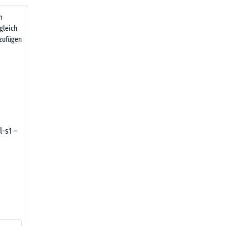
m
gleich
zufügen
l-s1 –