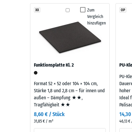
aus
Die
Zum
XX
OP
gereinigtem,
Druckfes
Vergleich
schwarzem
eines
hinzufügen
ELT-
Werkstof
Gummigranulat
beschrei
feiner
seinen
Körnung
Widerst
mit
gegen
einem
Funktionsplatte Kl. 2
punktuel
PU-Kle
Anteil
Belastun
PU-Kle
von
Sie
Format 52 × 52 oder 104 × 104 cm,
Dauere
rund
gibt
Stärke 1,8 und 2,8 cm – für innen und
hoher 
10
an,
außen – Dämpfung ★★,
Ideal 
%
in
Tragfähigkeit ★★
Palisa
farbigem
welchem
EPDM-
8,60 € / Stück
14,30
Maße
Granulat.
31,85 € / m²
der
46,13 € 
Die
Werkstof