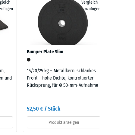
gleich
Vergleich
atten
zufügen
hinzufügen
er
benso
aufbau
Bumper Plate Slim
cm,
15/20/25 kg – Metallkern, schlankes
nen und
Profil – hohe Dichte, kontrollierter
Rücksprung, für Ø 50-mm-Aufnahme
52,50 € / Stück
Produkt anzeigen