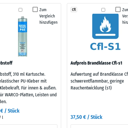
Zum
Zu
Cfl
tigkeit
Vergleich
Ver
hinzufügen
hin
fes
bt
and
le
bstoff
Aufpreis Brandklasse Cfl-s1
gen.
bstoff, 310 ml Kartusche.
Aufwertung auf Brandklasse Cf
lastischer PU-Kleber mit
schwerentflammbar, geringe
Klebekraft. Für innen & außen.
Rauchentwicklung (s1)
für WARCO-Platten, Leisten und
den.
 € / Stück
37,50 € / Stück
/ l
f