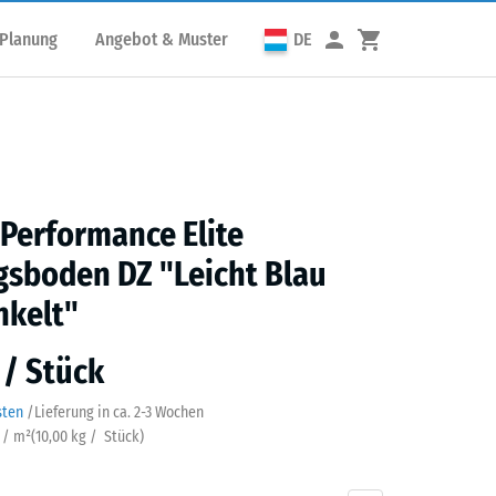
 Planung
Angebot & Muster
DE
 Performance Elite
gsboden DZ "Leicht Blau
nkelt"
 / Stück
sten
/
Lieferung in ca.
2-3 Wochen
k / m²
(
10,00
kg
/ Stück)