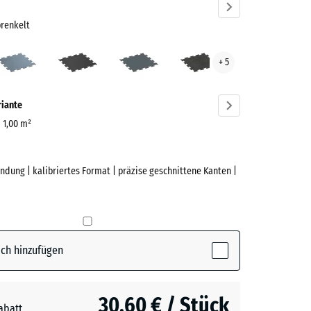
prenkelt
t
Altsilber
Anthrazit
Farngrün
Leicht
+ 5
Gelb
renkelt
Gesprenkelt
ve)
riante
| 1,00 m²
ndung | kalibriertes Format | präzise geschnittene Kanten |
e
lau
(active)
kelt
ch hinzufügen
r
+ 1,70 €
30,60 € / Stück
abatt