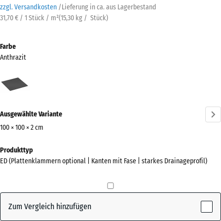
zzgl. Versandkosten
/
Lieferung in ca.
aus Lagerbestand
31,70 € / 1 Stück / m²
(
15,30
kg
/ Stück)
Farbe
Anthrazit
Anthrazit
(active)
Ausgewählte Variante
100 × 100 × 2 cm
Abmessungen
Produkttyp
für
ED (Plattenklammern optional | Kanten mit Fase | starkes Drainageprofil)
den
Versand
1000
x
Zum Vergleich hinzufügen
1000