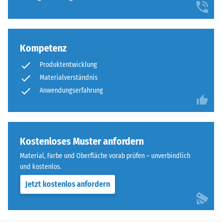
beschreibt
pigmentiertes
seinen
Bindemittel
Widerstand
verwendet.
gegen
Kompetenz
punktuelle
Einbau
Belastungen.
Produktentwicklung
–
Sie
Materialverständnis
Verarbeitung
gibt
Anwendungserfahrung
–
an,
Montage
in
welchem
Maße
Kostenloses Muster anfordern
Flache,
der
kreuzförmige
Material, Farbe und Oberfläche vorab prüfen – unverbindlich
Werkstoff
Kunststoff-
und kostenlos.
unter
Klammern
der
Jetzt kostenlos anfordern
werden
Einwirkung
von
einer
der
definierten