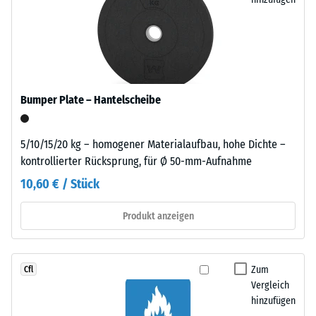
ELT
Wärmedämmung -
Bauteilaufbau samt Übertragungswegen, nicht für eine einzelne
steht
Skalenwert 3 =
Platte.
für
Wärmeleitfähigkeit
„End
ca. 0,11 W/(m·K)
of
Druckfestigkeit
Life
Bumper Plate – Hantelscheibe
-
Tyres“
–
Skalenwert
das
5/10/15/20 kg – homogener Materialaufbau, hohe Dichte –
5
Granulat
kontrollierter Rücksprung, für Ø 50-mm-Aufnahme
=
stammt
10,60 € / Stück
aus
ca.
dem
Produkt anzeigen
0
Recycling
mm
von
Altreifen.
verbleibende
Zum
Cfl
Daraus
Eindellung
Vergleich
ergibt
hinzufügen
nach
sich