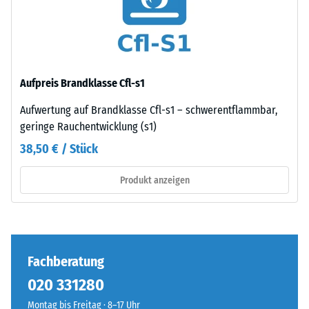
eine
24
gleichmäßige,
Stunden
fein
Entlastung
strukturierte
und
(BS
Aufpreis Brandklasse Cfl-s1
verdichtete
7188)
Oberfläche.
Aufwertung auf Brandklasse Cfl-s1 – schwerentflammbar,
Für
geringe Rauchentwicklung (s1)
schwarze
38,50 € / Stück
bzw.
/ 5
anthrazitfarbene
Produkt anzeigen
Produkte
wird
ein
farbloses,
Die
für
Fachberatung
Druckfestigkeit
farbige
020 331280
eines
Varianten
Werkstoffes
Montag bis Freitag · 8–17 Uhr
ein