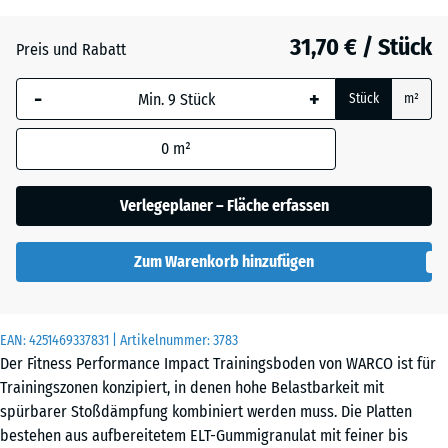
x
20
31,70 € / Stück
Preis und Rabatt
mm
-
+
Die gewählte, blau
Stück
m²
umrandete
Abmessung wird
0
m²
(sofern in den
Produktdaten nicht
Verlegeplaner – Fläche erfassen
anders angegeben)
für die
Zum Warenkorb hinzufügen
Bedarfsberechnung
verwendet.
100
EAN:
4251469337831
| Artikelnummer:
3783
×
Der Fitness Performance Impact Trainingsboden von WARCO ist für
100
Trainingszonen konzipiert, in denen hohe Belastbarkeit mit
× 2
spürbarer Stoßdämpfung kombiniert werden muss. Die Platten
cm
bestehen aus aufbereitetem ELT-Gummigranulat mit feiner bis