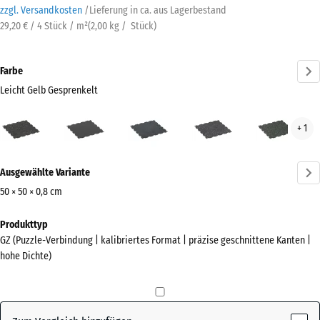
zzgl. Versandkosten
/
Lieferung in ca.
aus Lagerbestand
29,20 € / 4 Stück / m²
(
2,00
kg
/ Stück)
Farbe
Leicht Gelb Gesprenkelt
Leicht
Anthrazit
Leicht
Leicht
Leic
+ 1
Gelb
Blau
Grau
Grü
Gesprenkelt
Gesprenkelt
Gesprenkelt
Gesp
Mehr
(active)
Ausgewählte Variante
Informationen
zu
50 × 50 × 0,8 cm
den
Abmessungen
Produkttyp
Farben?
für
GZ (Puzzle-Verbindung | kalibriertes Format | präzise geschnittene Kanten |
den
Farbpalette
hohe Dichte)
Versand
anzeigen
515
Leicht Gelb
x
(active)
Gesprenkelt
515