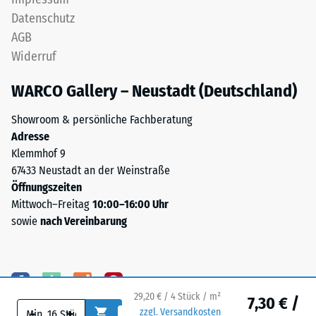
„End
beschreibt
Datenschutz
of
seinen
AGB
Life
Widerstand
Widerruf
Tyres“
gegen
und
punktuelle
WARCO Gallery – Neustadt (Deutschland)
bezeichnet
Belastungen.
Gummigranulat,
Sie
Showroom & persönliche Fachberatung
das
gibt
Adresse
aus
an,
Klemmhof 9
dem
in
67433 Neustadt an der Weinstraße
Recycling
welchem
Öffnungszeiten
von
Maße
Mittwoch–Freitag
10:00–16:00 Uhr
Altreifen
der
sowie
nach Vereinbarung
gewonnen
Werkstoff
wird.
unter
Die
der
feine
Einwirkung
Körnung
29,20 € / 4 Stück / m²
7,30 € /
einer
erzeugt
-
+
zzgl. Versandkosten