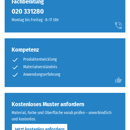
Fachberatung
Farbgebung
Wärmedämmung -
020 331280
ist
Skalenwert 1 =
besonders
Montag bis Freitag · 8–17 Uhr
Wärmeleitfähigkeit
beständig,
ca. 0,14 W/(m·K)
da
Druckfestigkeit
beide
-
Granulatarten
Kompetenz
vollständig
Skalenwert
Produktentwicklung
durchgefärbt
5
Materialverständnis
sind.
=
Anwendungserfahrung
ca.
Material
–
0
Bestandteile
mm
Kostenloses Muster anfordern
und
verbleibende
Aufbau
Material, Farbe und Oberfläche vorab prüfen – unverbindlich
und kostenlos.
Eindellung
Jetzt kostenlos anfordern