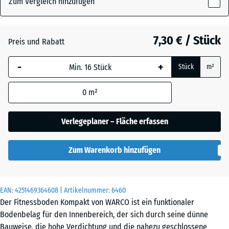
Zum Vergleich hinzufügen
x
8
mm
Anthrazit
- 1,10 €
7,30 € / Stück
Preis und Rabatt
Die gewählte, blau
-
+
Stück
m²
umrandete
Leicht Blau
Abmessung wird
Gesprenkelt
0
m²
(sofern in den
Produktdaten nicht
anders angegeben)
Verlegeplaner – Fläche erfassen
Leicht Grau
für die
Gesprenkelt
Bedarfsberechnung
Zum Warenkorb hinzufügen
verwendet.
Leicht Grün
50
Gesprenkelt
×
EAN:
4251469364608
| Artikelnummer:
6460
50
Der Fitnessboden Kompakt von WARCO ist ein funktionaler
×
Bodenbelag für den Innenbereich, der sich durch seine dünne
0,8
Bauweise, die hohe Verdichtung und die nahezu geschlossene