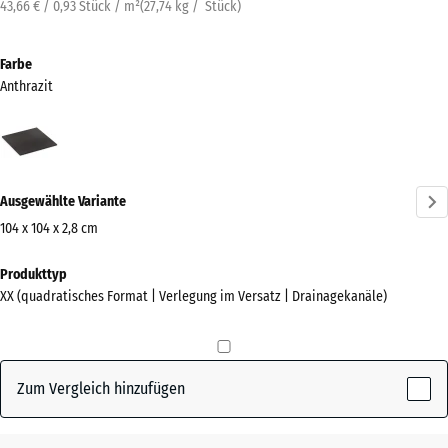
43,66 € / 0,93 Stück / m²
(
27,74
kg
/ Stück)
Farbe
Anthrazit
Anthrazit
(active)
Ausgewählte Variante
104 x 104 x 2,8 cm
Abmessungen
Produkttyp
für
XX (quadratisches Format | Verlegung im Versatz | Drainagekanäle)
den
Versand
1040
x
Zum Vergleich hinzufügen
1040
x