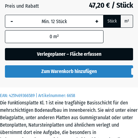
28
47,20 € / Stück
Preis und Rabatt
mm
-
+
Die gewählte, blau
Stück
m²
umrandete
Abmessung wird
0
m²
(sofern in den
Produktdaten nicht
Verlegeplaner – Fläche erfassen
anders angegeben)
für die
Zum Warenkorb hinzufügen
Bedarfsberechnung
verwendet.
104
EAN:
4251469366589
| Artikelnummer:
6658
x
Die Funktionsplatte Kl. 1 ist eine tragfähige Basisschicht für den
104
mehrschichtigen Bodenaufbau im Innenbereich. Sie wird unter einer
x
Belagplatte, unter anderen Platten aus Gummigranulat oder unter
2,8
Betonplatten, Natursteinplatten und ähnlichem verlegt und
cm
übernimmt dort eine Aufgabe, die besonders in