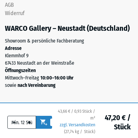
steht
Stunden
AGB
für
Entlastung
Widerruf
„End
of
(BS
WARCO Gallery – Neustadt (Deutschland)
Life
7188)
Tyres“
Showroom & persönliche Fachberatung
–
Adresse
das
Klemmhof 9
Granulat
67433 Neustadt an der Weinstraße
/ 5
stammt
Öffnungszeiten
aus
Mittwoch–Freitag
10:00–16:00 Uhr
dem
sowie
nach Vereinbarung
Recycling
von
Die
Altreifen.
Druckfestigkeit
Für
43,66 € / 0,93 Stück /
eines
47,20 € /
m²
schwarze
-
+
Werkstoffes
zzgl. Versandkosten
Stück
bzw.
beschreibt
(
27,74
kg
/ Stück)
Ihr sicherer Bodenbelag.
anthrazitfarbene
seinen