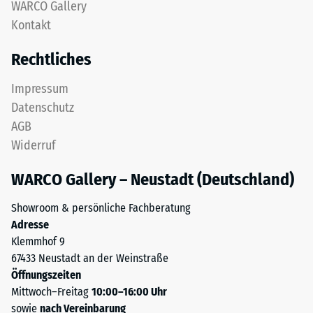
nach
WARCO Gallery
zweischichtig
Kontakt
24
aufgebaut
und
Stunden
Rechtliches
besteht
Entlastung
aus
Impressum
(BS
gereinigtem,
Datenschutz
schwarzem
7188)
AGB
ELT-
Widerruf
Granulat
sowie
WARCO Gallery – Neustadt (Deutschland)
einem
/ 5
Polyurethan-
Showroom & persönliche Fachberatung
Bindemittel.
Adresse
ELT
Klemmhof 9
steht
67433 Neustadt an der Weinstraße
für
Die
Öffnungszeiten
„End
Druckfestigkeit
Mittwoch–Freitag
10:00–16:00 Uhr
of
eines
sowie
nach Vereinbarung