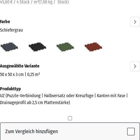
45,60 € / 4 Stück / m²
(
7,00
kg
/ Stück)
Farbe
Schiefergrau
Schiefergrau
Anthrazit
Grasgrün
Ziegelrot
(active)
Mehr
Ausgewählte Variante
Informationen
zu
50 x 50 x 3 cm | 0,25 m²
den
Abmessungen
Produkttyp
Farben?
für
UZ (Puzzle-Verbindung | Halbversatz oder Kreuzfuge | Kanten mit Fase |
den
Farbpalette
Drainageprofil ab 2,5 cm Plattenstärke)
Versand
anzeigen
540
(active)
Schiefergrau
x
540
Zum Vergleich hinzufügen
x