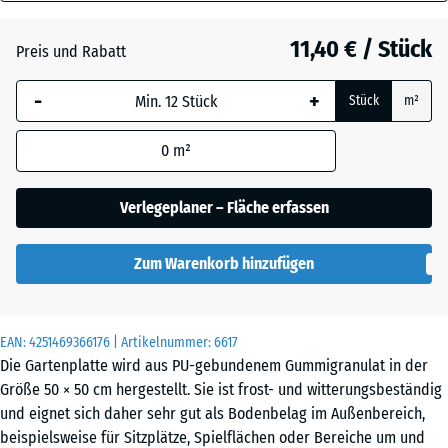
30
Anthrazit
- 0,50 €
mm
11,40 € / Stück
Preis und Rabatt
Die gewählte, blau
Grasgrün
+ 0,50 €
-
+
Stück
m²
umrandete
Abmessung wird
0
m²
(sofern in den
Ziegelrot
Produktdaten nicht
anders angegeben)
Verlegeplaner – Fläche erfassen
für die
Bedarfsberechnung
Zum Warenkorb hinzufügen
verwendet.
50
x
EAN:
4251469366176
| Artikelnummer:
6617
50
Die Gartenplatte wird aus PU-gebundenem Gummigranulat in der
x 3
Größe 50 × 50 cm hergestellt. Sie ist frost- und witterungsbeständig
cm
und eignet sich daher sehr gut als Bodenbelag im Außenbereich,
|
beispielsweise für Sitzplätze, Spielflächen oder Bereiche um und