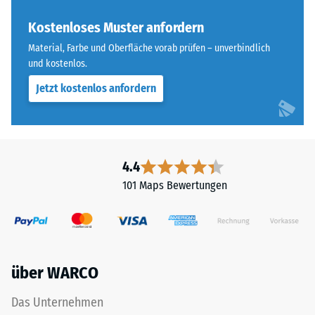
ist
Skalenwert 3 =
bei
Kostenloses Muster anfordern
Wärmeleitfähigkeit
diesem
ca. 0,11 W/(m·K)
Material, Farbe und Oberfläche vorab prüfen – unverbindlich
dunklen
und kostenlos.
Frostbeständig
Farbton
Jetzt kostenlos anfordern
jedoch
Druckfestigkeit
gering.
-
Skalenwert
Material
2
4.4
–
=
Bestandteile
101 Maps Bewertungen
und
ca.
Aufbau
0,75
mm
über WARCO
verbleibende
Das
Produkt
Eindellung
Das Unternehmen
ist