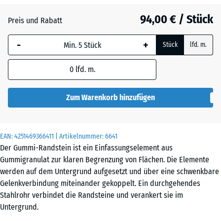
Anthrazit
- 25,20 €
94,00 € / Stück
Preis und Rabatt
-
+
Schiefergrau
+ 44,10 €
Stück
lfd. m.
0
lfd. m.
Ziegelrot
- 20,70 €
Zum Warenkorb hinzufügen
EAN:
4251469366411
| Artikelnummer:
6641
Der Gummi-Randstein ist ein Einfassungselement aus
Gummigranulat zur klaren Begrenzung von Flächen. Die Elemente
werden auf dem Untergrund aufgesetzt und über eine schwenkbare
Gelenkverbindung miteinander gekoppelt. Ein durchgehendes
Stahlrohr verbindet die Randsteine und verankert sie im
Untergrund.
Gelenkverbindung für variable Linienführungen