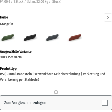
94,00 € / 1 Stück / lfd. m.
(
32,00
kg
/ Stück)
Farbe
Grasgrün
Grasgrün
Anthrazit
Schiefergrau
Ziegelrot
(active)
Mehr
Ausgewählte Variante
Informationen
100 x 15 x 30 cm
zu
den
Produkttyp
Farben?
RS (Gummi-Randstein | schwenkbare Gelenkverbindung | Verkettung und
Verankerung per Stahlrohr)
Farbpalette
anzeigen
(active)
Grasgrün
Zum Vergleich hinzufügen