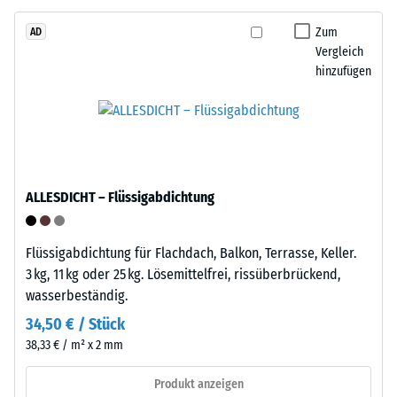
Life
beschreibt
Tyres“
Zum
AD
seinen
Vergleich
–
Widerstand
hinzufügen
das
gegen
Granulat
punktuelle
stammt
Belastungen.
aus
Sie
dem
gibt
Recycling
an,
ALLESDICHT – Flüssigabdichtung
von
in
Altreifen.
welchem
Die
Maße
Flüssigabdichtung für Flachdach, Balkon, Terrasse, Keller.
Basisschicht
der
3 kg, 11 kg oder 25 kg. Lösemittelfrei, rissüberbrückend,
wird
Werkstoff
wasserbeständig.
mit
unter
34,50 € / Stück
geringer
der
38,33 € / m² x 2 mm
Dichte
Einwirkung
gepresst.
einer
Produkt anzeigen