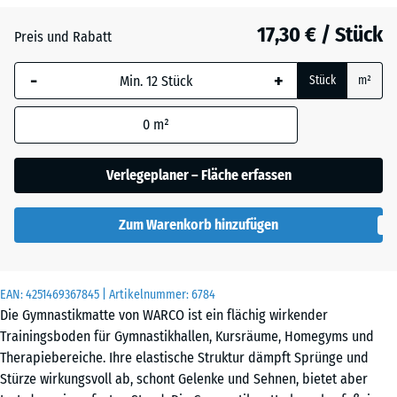
Atlantik
17,30 € / Stück
Preis und Rabatt
-
+
Dunkelgrauer
Stück
m²
Granit
0
m²
Englischer
Verlegeplaner – Fläche erfassen
Rasen
Zum Warenkorb hinzufügen
Feuersglut
EAN:
4251469367845
| Artikelnummer:
6784
Die Gymnastikmatte von WARCO ist ein flächig wirkender
Grauer
Trainingsboden für Gymnastikhallen, Kursräume, Homegyms und
Granit
Therapiebereiche. Ihre elastische Struktur dämpft Sprünge und
Stürze wirkungsvoll ab, schont Gelenke und Sehnen, bietet aber