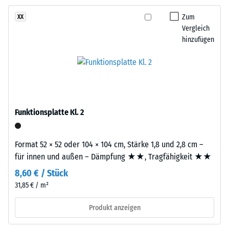
Bestandteile
gegen
und
Zum
XX
abrasiven
Aufbau
Vergleich
Verschleiß -
hinzufügen
Skalenwert 2 =
Dieses
"gut" (BS 7188)
Produkt
Wasserdurchlässigkeit
ist
(EN 12616) -
zweilagig
Skalenwert 5 =
aufgebaut.
Infiltration ca. 1000
Funktionsplatte Kl. 2
Die
mm/h (1000 l/h/m²)
ca.
Rutschhemmung
3
Format 52 × 52 oder 104 × 104 cm, Stärke 1,8 und 2,8 cm –
(EN 16165) -
mm
für innen und außen – Dämpfung ★★, Tragfähigkeit ★★
Skalenwert 4 =
starke
mittlerer
8,60 € / Stück
Nutzschicht
Akzeptanzwinkel
31,85 € / m²
besteht
ca. 16°, Gruppe
aus
R10
Produkt anzeigen
neu
Wärmedämmung -
hergestelltem,