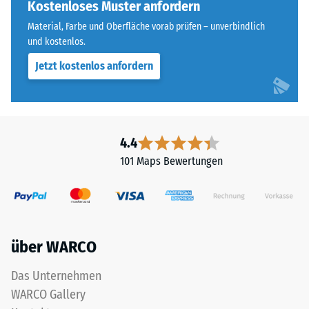
an
Kostenloses Muster anfordern
Widerstandsfähigkeit
allen
gegenüber
Material, Farbe und Oberfläche vorab prüfen – unverbindlich
vier
Punktbelastungen
und kostenlos.
Seiten
hinweist.
Jetzt kostenlos anfordern
ausgebildet.
Punktbelastungen
Die
entstehen
runde
z.
Zahnform
B.
sorgt
durch
4.4
für
Schuhe
101 Maps Bewertungen
einen
mit
besonders
hohen
stabilen
Absätzen,
Plattenverbund
Möbelbeine,
und
Pflanzkübel
über WARCO
verhindert
auf
ein
Rollen
Das Unternehmen
Aufeinanderrutschen
oder
WARCO Gallery
der
Gerätefüße.