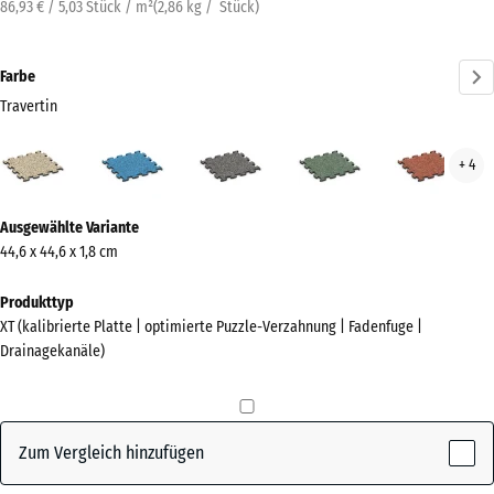
86,93 € / 5,03 Stück / m²
(
2,86
kg
/ Stück)
Farbe
Travertin
Travertin
Atlantik
Dunkelgrauer
Englischer
Feue
+ 4
(active)
Granit
Rasen
Mehr
Ausgewählte Variante
Informationen
44,6 x 44,6 x 1,8 cm
zu
den
Produkttyp
Farben?
XT (kalibrierte Platte | optimierte Puzzle-Verzahnung | Fadenfuge |
Drainagekanäle)
Farbpalette
anzeigen
(active)
Travertin
Zum Vergleich hinzufügen