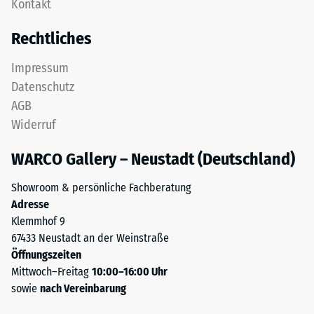
Kontakt
Zähne.
Zur
Diese
Bestimmung
Rechtliches
Platte
der
ist
Druckfestigkeit
Impressum
als
wird
Datenschutz
Deckplatte
das
AGB
in
Prüfverfahren
Widerruf
einem
nach
Schichtsystem
BS
WARCO Gallery – Neustadt (Deutschland)
konzipiert:
7188:1998
Eine
angewendet.
Showroom & persönliche Fachberatung
oder
Dabei
Adresse
mehrere
wird
Klemmhof 9
Lagen
ein
67433 Neustadt an der Weinstraße
werden
Prüfkörper
Öffnungszeiten
übereinander
mit
Mittwoch–Freitag
10:00–16:00 Uhr
verlegt,
einer
sowie
nach Vereinbarung
die
Fläche
Puzzleverzahnung