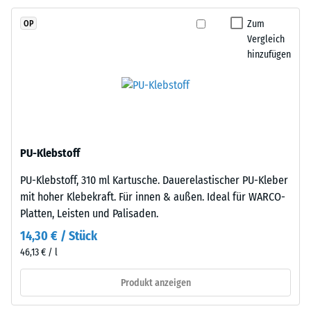
Skalenwert 2 =
durchgefärbtem
Wärmeleitfähigkeit
Zum
OP
und
ca. 0,12 W/(m·K)
Vergleich
schadstofffreiem
hinzufügen
Frostbeständig
EPDM-
Granulat
Druckfestigkeit
(Ethylen-
-
Propylen-
Skalenwert
Dien-
Kautschuk),
1
PU-Klebstoff
gebunden
=
PU-Klebstoff, 310 ml Kartusche. Dauerelastischer PU-Kleber
mit
ca.
mit hoher Klebekraft. Für innen & außen. Ideal für WARCO-
Polyurethan.
Platten, Leisten und Palisaden.
Die
1
Nutzschicht
14,30 € / Stück
mm
ist
46,13 € / l
verbleibende
offenporig
angelegt.
Produkt anzeigen
Eindellung
Die
nach