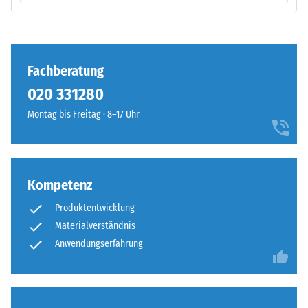
definierten
Kraft
Einbau
nachgibt.
–
Eine
Verarbeitung
geringe
Fachberatung
–
Eindringtiefe
Montage
020 331280
weist
Montag bis Freitag · 8–17 Uhr
auf
eine
hohe
Druckfestigkeit
hin,
Kompetenz
Die
während
Produktentwicklung
Puzzleverzahnung
eine
Materialverständnis
ist
größere
mit
Anwendungserfahrung
Eindringtiefe
gerundeten,
auf
wellenförmigen
eine
Zähnen
geringere