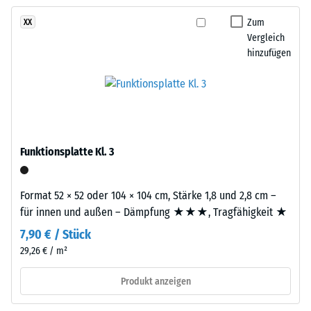
kein
warmen,
Produkt
Scheinbare
hellen
Zum
XX
für
Dichte -
Vergleich
Farbbild,
den
Skalenwert
hinzufügen
das
1 = bis 780
Produktvergleich
an
kg/m³
ausgewählt.
hellen
Kalkstein
Stoß-, Schwingungs-
erinnert
und
Trittschalldämmung
und
Funktionsplatte Kl. 3
– Skalenwert 2 =
Außenanlagen
angenehme
eine
Dämpfung
natürlich-
Format 52 × 52 oder 104 × 104 cm, Stärke 1,8 und 2,8 cm –
mineralische
Rutschfestigkeit Klasse
für innen und außen – Dämpfung ★★★, Tragfähigkeit ★
Note
DS (EN 14041) -
7,90 € / Stück
gibt.
Skalenwert 4 =
29,26 € / m²
Gleitreibungskoeffizient
ca. 0,53
Material
Produkt anzeigen
Abriebfestigkeit
–
- Beständigkeit