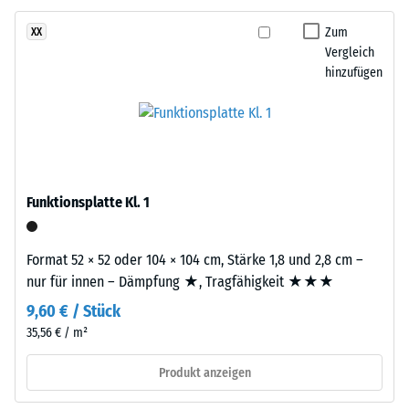
Basisschicht
24
besteht
Zum
XX
aus
Stunden
Vergleich
gereinigtem,
hinzufügen
Entlastung
schwarzem
(BS
ELT-
Gummigranulat
7188)
grober
Körnung,
gebunden
Funktionsplatte Kl. 1
mit
/ 5
Polyurethan.
Format 52 × 52 oder 104 × 104 cm, Stärke 1,8 und 2,8 cm –
Die
nur für innen – Dämpfung ★, Tragfähigkeit ★★★
Abkürzung
9,60 € / Stück
ELT
steht
35,56 € / m²
Die
für
Druckfestigkeit
Produkt anzeigen
„End
eines
of
Werkstoffes