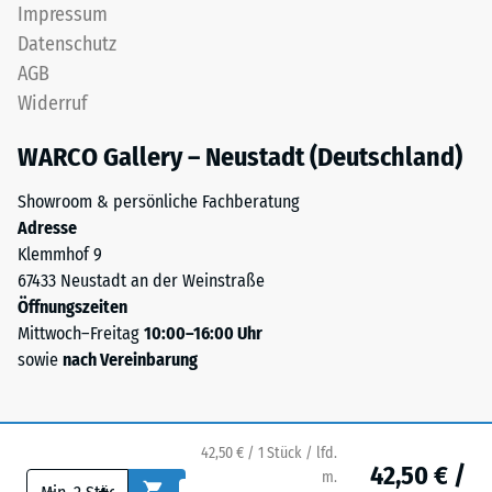
Impressum
gebunden
Datenschutz
mit
/ 5
AGB
Polyurethan.
Widerruf
Bei
anthrazitfarbenen
WARCO Gallery – Neustadt (Deutschland)
Produkten
wird
Die
Showroom & persönliche Fachberatung
farbloses
Druckfestigkeit
Adresse
Bindemittel
eines
Klemmhof 9
verwendet,
Werkstoffes
67433 Neustadt an der Weinstraße
bei
beschreibt
Öffnungszeiten
farbigen
seinen
Mittwoch–Freitag
10:00–16:00 Uhr
Varianten
Widerstand
sowie
nach Vereinbarung
pigmentiertes
gegen
Bindemittel,
punktuelle
das
Belastungen.
die
Sie
42,50 € / 1 Stück / lfd.
42,50 € /
Körner
gibt
m.