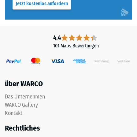
Jetzt kostenlos anfordern
aus
2
der
=
Aufbereitung
ca.
gebrauchter
Reifen
0,75
4.4
und
mm
101 Maps Bewertungen
besteht
verbleibende
chemisch
aus
Eindellung
einer
nach
Mischung
über WARCO
24
von
Naturkautschuk
Stunden
Das Unternehmen
(NR)
Entlastung
WARCO Gallery
und
(BS
Kontakt
Styrol-
Butadien-
7188)
Rechtliches
Kautschuk
(SBR),