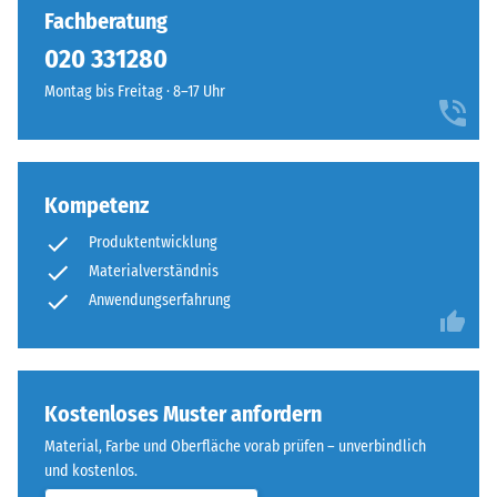
aus
Verschleiß -
Fachberatung
ELT-
Skalenwert 4 =
020 331280
"hervorragend"
Gummigranulat
(BS 7188)
(ELT
Montag bis Freitag · 8–17 Uhr
–
Wasserdurchlässigkeit
"End
(EN 12616) -
of
Skalenwert 4 =
Life
Infiltration ca. 600
Kompetenz
Tyres")
mm/h (600 l/h/m²)
Produktentwicklung
der
Wärmedämmung -
Materialverständnis
Körnung
Skalenwert 5 =
0,8
Anwendungserfahrung
Wärmeleitfähigkeit
bis
ca. 0,07 W/(m·K)
3,0
Frostbeständig
mm
hergestellt.
Druckfestigkeit
Kostenloses Muster anfordern
Das
-
Material, Farbe und Oberfläche vorab prüfen – unverbindlich
Granulat
und kostenlos.
Skalenwert
stammt