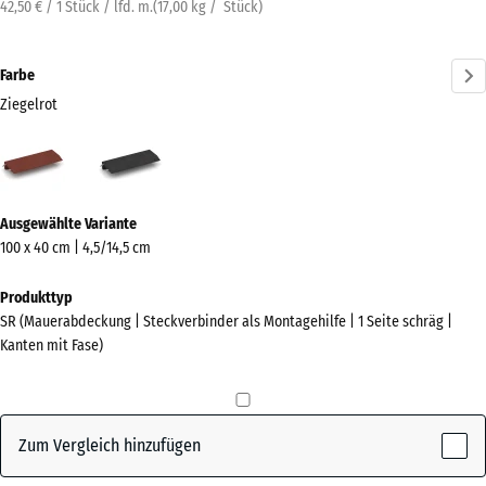
42,50 € / 1 Stück / lfd. m.
(
17,00
kg
/ Stück)
Farbe
Ziegelrot
Ziegelrot
Anthrazit
(active)
Mehr
Ausgewählte Variante
Informationen
100 x 40 cm | 4,5/14,5 cm
zu
den
Produkttyp
Farben?
SR (Mauerabdeckung | Steckverbinder als Montagehilfe | 1 Seite schräg |
Kanten mit Fase)
Farbpalette
anzeigen
(active)
Ziegelrot
Zum Vergleich hinzufügen