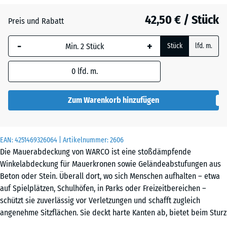
Anthrazit
- 1,70 €
42,50 € / Stück
Preis und Rabatt
-
+
Stück
lfd. m.
0
lfd. m.
Zum Warenkorb hinzufügen
EAN:
4251469326064
| Artikelnummer:
2606
Die Mauerabdeckung von WARCO ist eine stoßdämpfende
Winkelabdeckung für Mauerkronen sowie Geländeabstufungen aus
Beton oder Stein. Überall dort, wo sich Menschen aufhalten – etwa
auf Spielplätzen, Schulhöfen, in Parks oder Freizeitbereichen –
schützt sie zuverlässig vor Verletzungen und schafft zugleich
angenehme Sitzflächen. Sie deckt harte Kanten ab, bietet beim Sturz
wirksamen Fallschutz und verwandelt eine Mauerkrone oder ein