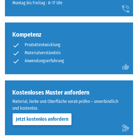
für
Dichte -
Montag bis Freitag · 8–17 Uhr
sich
den
Skalenwert
unauffällig
5 = ab 1000
Produktvergleich
in
kg/m³
ausgewählt.
moderne
Außenanlagen
Kompetenz
Stoß-, Schwingungs-
und
und
Produktentwicklung
Trittschalldämmung
industriell
Materialverständnis
– Skalenwert 5 =
geprägte
Anwendungserfahrung
hervorragende
Bereiche
Dämpfung
ein.
Rutschfestigkeit Klasse
DS (EN 14041) -
Material
Kostenloses Muster anfordern
Skalenwert 1 =
–
Gleitreibungskoeffizient
Material, Farbe und Oberfläche vorab prüfen – unverbindlich
Bestandteile
ca. 0,3
und kostenlos.
und
Abriebfestigkeit
Aufbau
Jetzt kostenlos anfordern
- Beständigkeit
gegen
abrasiven