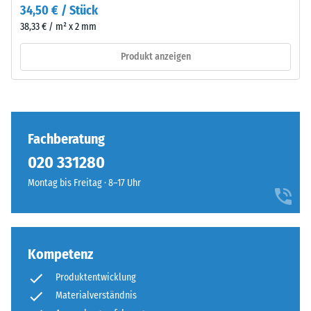
Risse,
34,50 € / Stück
Die
Spalten
Platte
38,33 € / m² x 2 mm
oder
ist
Löcher
Produkt anzeigen
für
aufweist.
gebundene
Diese
und
Anforderung
ungebundene
wird
Tragschichten
Fachberatung
für
sowie
jeden
020 331280
Dachabdichtungen
Skalenwert
geeignet.
Montag bis Freitag · 8–17 Uhr
erfüllt.
Im
Die
Außenbereich
Einstufung
muss
der
die
Kompetenz
Messergebnisse
Tragschicht
erfolgt
wasserdurchlässig
Produktentwicklung
auf
sein.
Materialverständnis
einer
Die