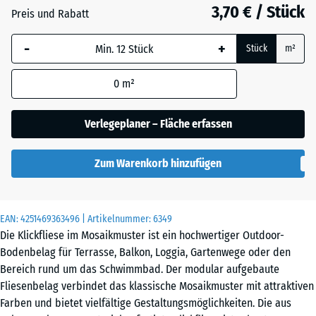
3,70 € / Stück
Schiefer
Preis und Rabatt
-
+
Stück
m²
Vanille
0
m²
Verlegeplaner – Fläche erfassen
Zum Warenkorb hinzufügen
EAN:
4251469363496
| Artikelnummer:
6349
Die Klickfliese im Mosaikmuster ist ein hochwertiger Outdoor-
Bodenbelag für Terrasse, Balkon, Loggia, Gartenwege oder den
Bereich rund um das Schwimmbad. Der modular aufgebaute
Fliesenbelag verbindet das klassische Mosaikmuster mit attraktiven
Farben und bietet vielfältige Gestaltungsmöglichkeiten. Die aus