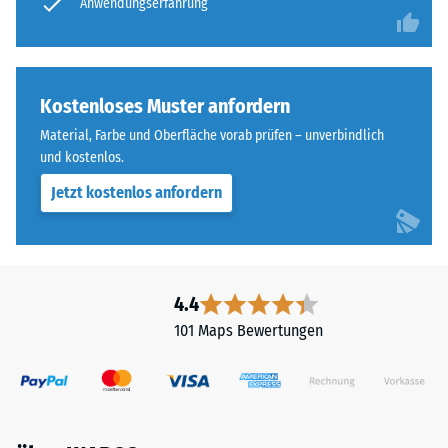
Anwendungserfahrung
Skala
Einbauhinweise
von
sind
1
zu
bis
beachten.
Kostenloses Muster anfordern
5,
wobei
Material, Farbe und Oberfläche vorab prüfen – unverbindlich
der
und kostenlos.
Wert
Jetzt kostenlos anfordern
1
einer
verbleibenden
Eindrucktiefe
4.4
von
ca.
101 Maps Bewertungen
1
mm
und
der
Wert