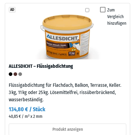
Punktbelastungen
Zum
AD
entstehen
Vergleich
z.
Die
hinzufügen
B.
Platten
durch
verfügen
Schuhe
an
mit
zwei
hohen
Seiten
Absätzen,
über
ALLESDICHT – Flüssigabdichtung
Möbelbeine,
angeformte
Pflanzkübel
Verbindungselemente,
auf
Flüssigabdichtung für Flachdach, Balkon, Terrasse, Keller.
an
Rollen
3 kg, 11 kg oder 25 kg. Lösemittelfrei, rissüberbrückend,
den
oder
wasserbeständig.
gegenüberliegenden
Gerätefüße.
Seiten
134,80 € / Stück
Zur
über
40,85 € / m² x 2 mm
Bestimmung
die
der
Produkt anzeigen
passenden
Druckfestigkeit