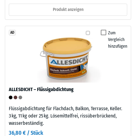
zunächst
neu
Produkt anzeigen
unmittelbar
verlegen.
nach
der
Struktur
Zum
Belastung
AD
Vergleich
der
und
hinzufügen
Bodenseite
dann
in
regelmäßigen
Die
Abständen
Unterseite
über
besteht
einen
aus
ALLESDICHT – Flüssigabdichtung
Zeitraum
einem
von
Gitterwerk
24
Flüssigabdichtung für Flachdach, Balkon, Terrasse, Keller.
mit
Stunden
3 kg, 11 kg oder 25 kg. Lösemittelfrei, rissüberbrückend,
integrierten
gemessen,
wasserbeständig.
Stelzfüßen
um
aus
36,80 € / Stück
die