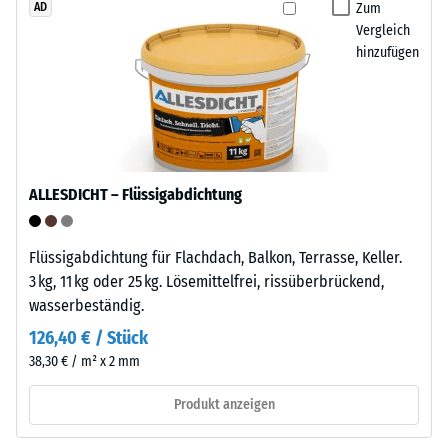
geringe
Zum
AD
Außenbereich
Eindringtiefe
Vergleich
geeignet.
hinzufügen
weist
Nach
auf
der
eine
Nutzung
hohe
sind
Druckfestigkeit
die
hin,
Klickfliesen
ALLESDICHT – Flüssigabdichtung
während
über
eine
die
größere
Flüssigabdichtung für Flachdach, Balkon, Terrasse, Keller.
Wertstoffsammlung
Eindringtiefe
3 kg, 11 kg oder 25 kg. Lösemittelfrei, rissüberbrückend,
recyclingfähig.
auf
wasserbeständig.
eine
126,40 € / Stück
Einbau
geringere
38,30 € / m² x 2 mm
–
Widerstandsfähigkeit
Verarbeitung
gegenüber
Produkt anzeigen
–
Punktbelastungen
Montage
hinweist.