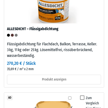
teilkristalliner
Druckfestigkeit
Thermoplast
-
aus
der
Skalenwert
Gruppe
ALLESDICHT – Flüssigabdichtung
5
der
=
Polyolefine.
Flüssigabdichtung für Flachdach, Balkon, Terrasse, Keller.
Für
ca.
3 kg, 11 kg oder 25 kg. Lösemittelfrei, rissüberbrückend,
die
0
wasserbeständig.
Herstellung
mm
der
270,20 € / Stück
Klickfliesen
verbleibende
35,69 € / m² x 2 mm
wird
Eindellung
reines
Produkt anzeigen
nach
Polypropylen
verwendet.
24
Das
Zum
AD
Stunden
Material
Vergleich