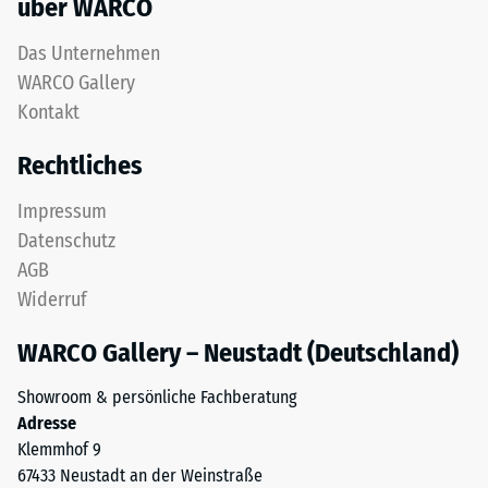
über WARCO
5
einer
Das Unternehmen
vollständigen
WARCO Gallery
Rückverformung
Kontakt
ohne
bleibenden
Rechtliches
Eindruck
entspricht.
Impressum
Der
Datenschutz
angegebene
AGB
Skalenwert
Widerruf
wurde
durch
WARCO Gallery – Neustadt (Deutschland)
Interpolation
von
Showroom & persönliche Fachberatung
Prüfergebnissen
Adresse
an
Klemmhof 9
repräsentativen
67433 Neustadt an der Weinstraße