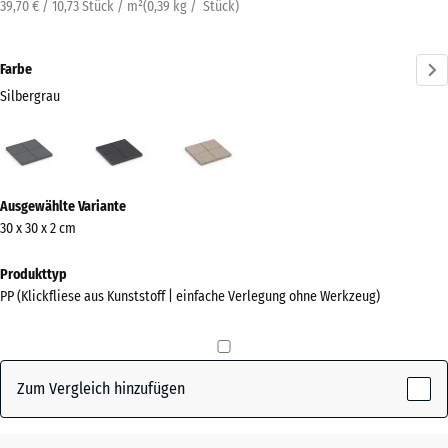
39,70 € / 10,73 Stück / m²
(
0,39
kg
/ Stück)
Farbe
Silbergrau
Silbergrau
Schiefer
Vanille
(active)
Mehr
Ausgewählte Variante
Informationen
30 x 30 x 2 cm
zu
den
Produkttyp
Farben?
PP (Klickfliese aus Kunststoff | einfache Verlegung ohne Werkzeug)
Farbpalette
anzeigen
Zum Vergleich hinzufügen
(active)
Silbergrau