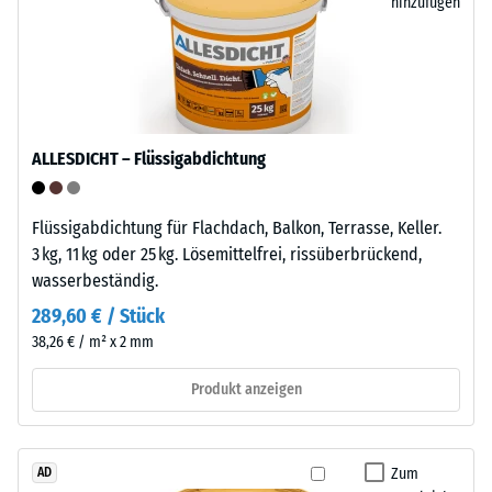
Entlastung
enthält
hinzufügen
keine
(BS
Weichmacher
7188)
und
ist
gegenüber
ALLESDICHT – Flüssigabdichtung
vielen
/ 5
verdünnten
Säuren,
Flüssigabdichtung für Flachdach, Balkon, Terrasse, Keller.
Laugen,
3 kg, 11 kg oder 25 kg. Lösemittelfrei, rissüberbrückend,
Salzlösungen
wasserbeständig.
sowie
Die
289,60 € / Stück
gegenüber
Druckfestigkeit
38,26 € / m² x 2 mm
Urin
eines
beständig.
Werkstoffes
Produkt anzeigen
Die
beschreibt
geschlossene,
seinen
wasserabweisende
Widerstand
Zum
AD
Oberfläche
gegen