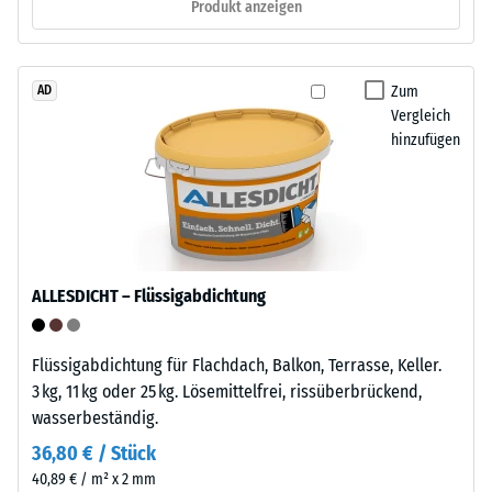
1
Produkt anzeigen
Eine
cm²)
Befestigung
mit
am
einer
Zum
AD
Untergrund
Kraft
Vergleich
ist
von
hinzufügen
nicht
1000
nötig.
N
Bei
(ca.
Bedarf
105
lässt
kg)
sich
ALLESDICHT – Flüssigabdichtung
auf
der
eine
Bodenbelag
Materialprobe
wieder
Flüssigabdichtung für Flachdach, Balkon, Terrasse, Keller.
gedrückt.
lösen
3 kg, 11 kg oder 25 kg. Lösemittelfrei, rissüberbrückend,
Die
und
wasserbeständig.
resultierende
an
36,80 € / Stück
Eindrucktiefe
anderer
40,89 € / m² x 2 mm
wird
Stelle