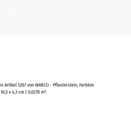
ichnet" (BS 7188)
 R10
uf.
n
sum
 wenig
hellen
Reibung
.
utlich
age
 still
ich