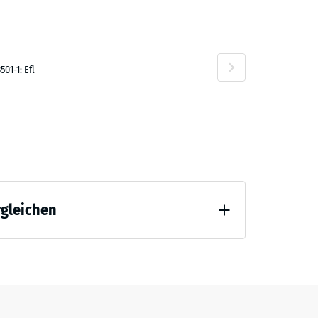
01-1: Efl
rgleichen
tlastung (BS 7188)