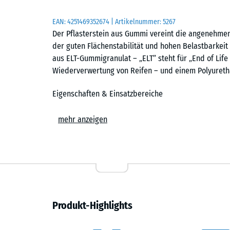
EAN:
4251469352674
| Artikelnummer:
5267
Der Pflasterstein aus Gummi vereint die angenehmen
der guten Flächenstabilität und hohen Belastbarkeit
aus ELT-Gummigranulat – „ELT” steht für „End of Life
Wiederverwertung von Reifen – und einem Polyureth
Eigenschaften & Einsatzbereiche
Die hohe Dichte in Verbindung mit einer vorteilhaft
mehr anzeigen
Pflasterstein, der leicht, elastisch, hoch belastbar u
Gummi eignen sich ideal für die Befestigung von Schu
Innenhöfen, Gehwegen und Parkflächen in Wohn- ode
Golfanlagen. Besonders in der Pferdehaltung – etw
sich die elastischen Pflastersteine bestens bewährt.
Elastisch, stabil und schwingungsdämmend
Produkt-Highlights
Der leicht elastische Pflasterstein bietet eine gute 