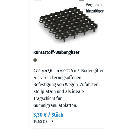
sich
Vergleich
Einde
als
hinzufügen
nach
kräftiges,
24
mittleres
Grün
Stund
mit
Entla
gleichmäßiger
(BS
Kunststoff-Wabengitter
Farbgebung
und
7188)
lebendiger
47,6 × 47,6 cm = 0,226 m². Bodengitter
Wirkung.
zur versickerungsoffenen
Die
Befestigung von Wegen, Zufahrten,
farbige
Stellplätzen und als ideale
5 / 5
Beschichtung
Tragschicht für
kann
Gummigranulatplatten.
sich
3,30 € / Stück
im
14,60 € / m²
Laufe
Die
der