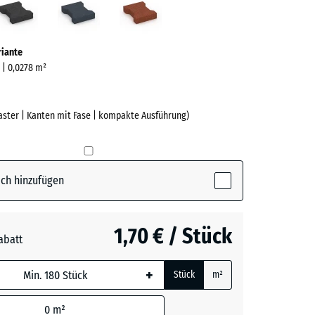
ve)
riante
m | 0,0278 m²
aster | Kanten mit Fase | kompakte Ausführung)
e
ch hinzufügen
(active)
n
1,70 € / Stück
t
- 0,30 €
abatt
+
Stück
m²
rgrau
0
m²