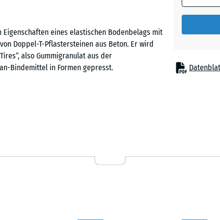
Ziegelro
 Eigenschaften eines elastischen Bodenbelags mit
 von Doppel-T-Pflastersteinen aus Beton. Er wird
 Tires”, also Gummigranulat aus der
an-Bindemittel in Formen gepresst.
Datenblat
en Korngrößenverteilung im Granulat ergibt einen
nd besonders abriebfest ist. Pflastersteine aus
lhöfen, multifunktionalen Freiflächen, Spielstraßen,
r Hotelanlagen, aber auch auf Sportplätzen oder
a in Führanlagen oder Bewegungsflächen – haben
Stoßdämpfung und somit Fallschutz. Er verhindert