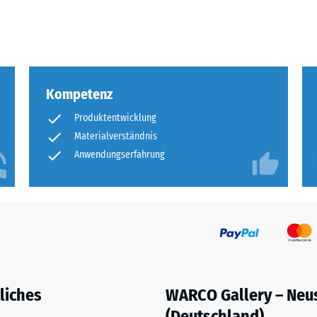
tigkeit
fes
bt
and
Kompetenz
Produktentwicklung
le
Materialverständnis
gen.
Anwendungserfahrung
f
liches
WARCO Gallery – Neu
(Deutschland)