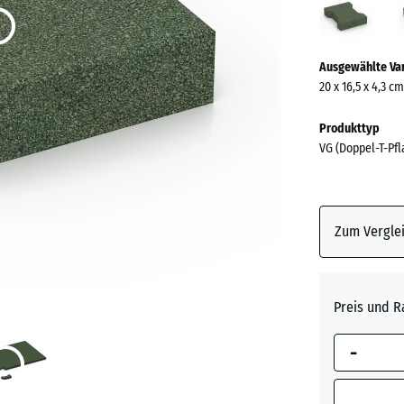
(acti
Mehr
Ausgewählte Va
Informationen
20 x 16,5 x 4,3 c
zu
den
Produkttyp
Farben?
VG (Doppel-T-Pfl
Farbpalett
anzeigen
Zum Verglei
Grasgrü
Anthrazi
Preis und R
-
Schiefe