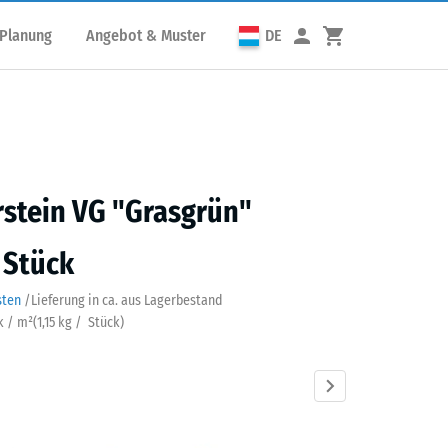
 Planung
Angebot & Muster
DE
rstein VG "Grasgrün"
/ Stück
sten
/
Lieferung in ca.
aus Lagerbestand
k / m²
(
1,15
kg
/ Stück)
grün
Anthrazit
Schiefergrau
Ziegelrot